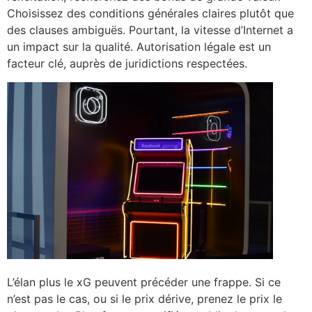
Choisissez des conditions générales claires plutôt que
des clauses ambiguës. Pourtant, la vitesse d’Internet a
un impact sur la qualité. Autorisation légale est un
facteur clé, auprès de juridictions respectées.
L’élan plus le xG peuvent précéder une frappe. Si ce
n’est pas le cas, ou si le prix dérive, prenez le prix le