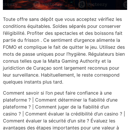
Toute offre sans dépôt que vous acceptez vérifiez les
conditions équitables. Soldes séparés pour conserver
l’éligibilité. Profiter des spectacles et des boissons fait
partie du frisson . Ce sentiment d’urgence alimente la
FOMO et complique le fait de quitter le jeu. Utilisez des
mots de passe uniques pour l’hygiène. Régulateurs bien
connus telles que la Malta Gaming Authority et la
juridiction de Curaçao sont largement reconnus pour
leur surveillance. Habituellement, le reste correspond
quelques instants plus tard.
Comment savoir si l’on peut faire confiance à une
plateforme ? | Comment déterminer la fiabilité d’une
plateforme ? | Comment juger de la fiabilité d’un
casino ? | Comment évaluer la crédibilité d’un casino ? |
Comment évaluer la sécurité d’un site ? Évaluez les
avantages des étapes importantes pour une valeur à