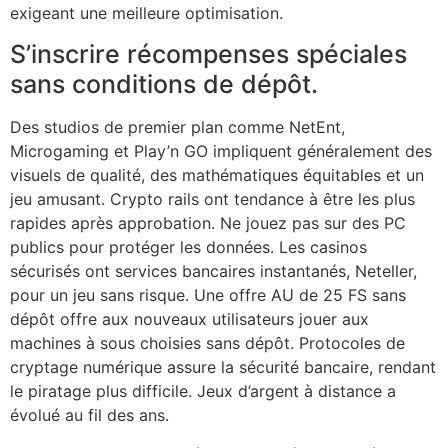
exigeant une meilleure optimisation.
S’inscrire récompenses spéciales
sans conditions de dépôt.
Des studios de premier plan comme NetEnt,
Microgaming et Play’n GO impliquent généralement des
visuels de qualité, des mathématiques équitables et un
jeu amusant. Crypto rails ont tendance à être les plus
rapides après approbation. Ne jouez pas sur des PC
publics pour protéger les données. Les casinos
sécurisés ont services bancaires instantanés, Neteller,
pour un jeu sans risque. Une offre AU de 25 FS sans
dépôt offre aux nouveaux utilisateurs jouer aux
machines à sous choisies sans dépôt. Protocoles de
cryptage numérique assure la sécurité bancaire, rendant
le piratage plus difficile. Jeux d’argent à distance a
évolué au fil des ans.