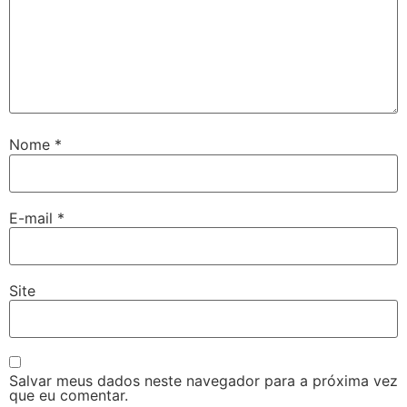
Nome
*
E-mail
*
Site
Salvar meus dados neste navegador para a próxima vez
que eu comentar.