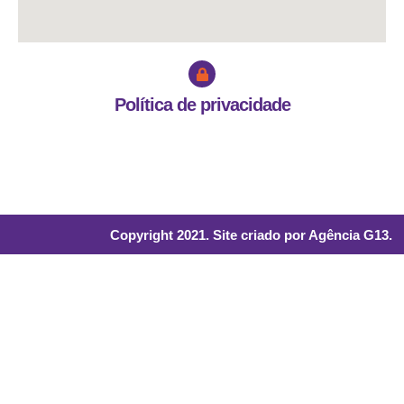
Política de privacidade
Acesse e leia nossa política de privacidade
Copyright 2021. Site criado por Agência G13.