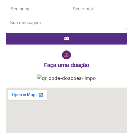
Faça uma doação