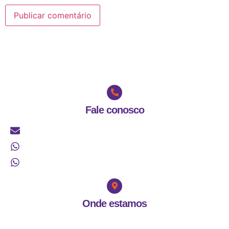
Fale conosco
falecom@ccea.org.br
(48) 3224-1151 (Sede)
(48) 3028-1002 (Casa de Acolhimento)
Onde estamos
Sede:
Rua Prefeito Tolentino de Carvalho, 01 - 88075530 -