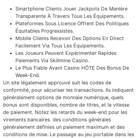
Smartphone Clients Jouer Jackpots De Manière
Transparente À Travers Tous Les Équipements.
Plateformes Sous Licence Offrent Des Politiques
Équitables Progressistes.
Mobile Clients Recevoir Des Options En Direct
Facilement Via Tous Les Équipements.
Les Joueurs Peuvent Expérimenter Rapides
Paiements Via Skillmine Casino.
Le Plus Fiable Avant Casino HÔTE Des Bonus De
Week-End.
Un site légalement approuvé suit les codes de
conformité, pour sécuriser les transactions. Ils indiquent
généralement options de monnaie numérique, quels
bonus sont disponibles, nombre de titres, et la vitesse
de paiement. Notez les retards du week-end pour les
virements bancaires. des conditions générales
généralement définies un paiement maximum et des
conditions de mise. Le passage au jeu portable dans les