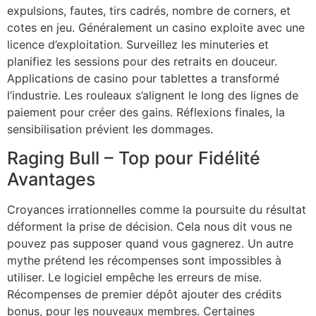
expulsions, fautes, tirs cadrés, nombre de corners, et
cotes en jeu. Généralement un casino exploite avec une
licence d’exploitation. Surveillez les minuteries et
planifiez les sessions pour des retraits en douceur.
Applications de casino pour tablettes a transformé
l’industrie. Les rouleaux s’alignent le long des lignes de
paiement pour créer des gains. Réflexions finales, la
sensibilisation prévient les dommages.
Raging Bull – Top pour Fidélité
Avantages
Croyances irrationnelles comme la poursuite du résultat
déforment la prise de décision. Cela nous dit vous ne
pouvez pas supposer quand vous gagnerez. Un autre
mythe prétend les récompenses sont impossibles à
utiliser. Le logiciel empêche les erreurs de mise.
Récompenses de premier dépôt ajouter des crédits
bonus, pour les nouveaux membres. Certaines