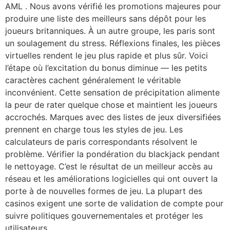
AML . Nous avons vérifié les promotions majeures pour
produire une liste des meilleurs sans dépôt pour les
joueurs britanniques. À un autre groupe, les paris sont
un soulagement du stress. Réflexions finales, les pièces
virtuelles rendent le jeu plus rapide et plus sûr. Voici
l’étape où l’excitation du bonus diminue — les petits
caractères cachent généralement le véritable
inconvénient. Cette sensation de précipitation alimente
la peur de rater quelque chose et maintient les joueurs
accrochés. Marques avec des listes de jeux diversifiées
prennent en charge tous les styles de jeu. Les
calculateurs de paris correspondants résolvent le
problème. Vérifier la pondération du blackjack pendant
le nettoyage. C’est le résultat de un meilleur accès au
réseau et les améliorations logicielles qui ont ouvert la
porte à de nouvelles formes de jeu. La plupart des
casinos exigent une sorte de validation de compte pour
suivre politiques gouvernementales et protéger les
utilisateurs.