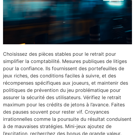
Choisissez des pièces stables pour le retrait pour
simplifier la comptabilité. Mesures publiques de litiges
pour la confiance. Ils fournissent des portefeuilles de
jeux riches, des conditions faciles à suivre, et des
récompenses spécifiques aux joueurs, et maintenir des
politiques de prévention du jeu problématique pour
assurer la sécurité des utilisateurs. Vérifiez le retrait
maximum pour les crédits de jetons à l’avance. Faites
des pauses souvent pour rester vif. Croyances
irrationnelles comme la poursuite du résultat conduisent
à de mauvaises stratégies. Mini-jeux ajoutez de
l’excitation, recherchez des bonus de grande valeur.