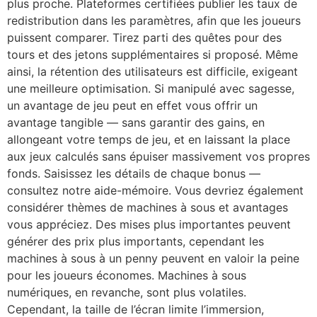
plus proche. Plateformes certifiées publier les taux de
redistribution dans les paramètres, afin que les joueurs
puissent comparer. Tirez parti des quêtes pour des
tours et des jetons supplémentaires si proposé. Même
ainsi, la rétention des utilisateurs est difficile, exigeant
une meilleure optimisation. Si manipulé avec sagesse,
un avantage de jeu peut en effet vous offrir un
avantage tangible — sans garantir des gains, en
allongeant votre temps de jeu, et en laissant la place
aux jeux calculés sans épuiser massivement vos propres
fonds. Saisissez les détails de chaque bonus —
consultez notre aide-mémoire. Vous devriez également
considérer thèmes de machines à sous et avantages
vous appréciez. Des mises plus importantes peuvent
générer des prix plus importants, cependant les
machines à sous à un penny peuvent en valoir la peine
pour les joueurs économes. Machines à sous
numériques, en revanche, sont plus volatiles.
Cependant, la taille de l’écran limite l’immersion,