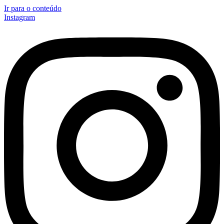
Ir para o conteúdo
Instagram