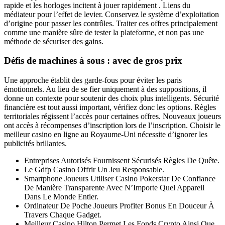
rapide et les horloges incitent à jouer rapidement . Liens du
médiateur pour l’effet de levier. Conservez le système d’exploitation
d’origine pour passer les contrôles. Traiter ces offres principalement
comme une manière sûre de tester la plateforme, et non pas une
méthode de sécuriser des gains.
Défis de machines à sous : avec de gros prix
Une approche établit des garde-fous pour éviter les paris
émotionnels. Au lieu de se fier uniquement à des suppositions, il
donne un contexte pour soutenir des choix plus intelligents. Sécurité
financière est tout aussi important, vérifiez donc les options. Règles
territoriales régissent l’accès pour certaines offres. Nouveaux joueurs
ont accès à récompenses d’inscription lors de l’inscription. Choisir le
meilleur casino en ligne au Royaume-Uni nécessite d’ignorer les
publicités brillantes.
Entreprises Autorisés Fournissent Sécurisés Règles De Quête.
Le Gdfp Casino Offrir Un Jeu Responsable.
Smartphone Joueurs Utiliser Casino Pokerstar De Confiance
De Manière Transparente Avec N’Importe Quel Appareil
Dans Le Monde Entier.
Ordinateur De Poche Joueurs Profiter Bonus En Douceur À
Travers Chaque Gadget.
Meilleur Casino Hilton Permet Les Fonds Crypto Ainsi Que