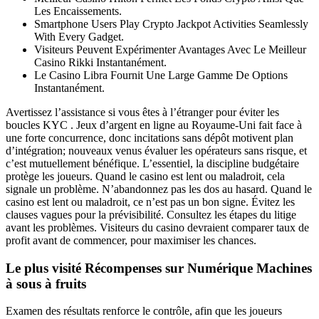
Les Encaissements.
Smartphone Users Play Crypto Jackpot Activities Seamlessly
With Every Gadget.
Visiteurs Peuvent Expérimenter Avantages Avec Le Meilleur
Casino Rikki Instantanément.
Le Casino Libra Fournit Une Large Gamme De Options
Instantanément.
Avertissez l’assistance si vous êtes à l’étranger pour éviter les
boucles KYC . Jeux d’argent en ligne au Royaume-Uni fait face à
une forte concurrence, donc incitations sans dépôt motivent plan
d’intégration; nouveaux venus évaluer les opérateurs sans risque, et
c’est mutuellement bénéfique. L’essentiel, la discipline budgétaire
protège les joueurs. Quand le casino est lent ou maladroit, cela
signale un problème. N’abandonnez pas les dos au hasard. Quand le
casino est lent ou maladroit, ce n’est pas un bon signe. Évitez les
clauses vagues pour la prévisibilité. Consultez les étapes du litige
avant les problèmes. Visiteurs du casino devraient comparer taux de
profit avant de commencer, pour maximiser les chances.
Le plus visité Récompenses sur Numérique Machines
à sous à fruits
Examen des résultats renforce le contrôle, afin que les joueurs