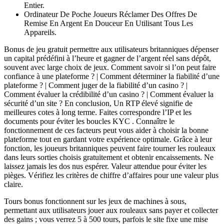
Entier.
Ordinateur De Poche Joueurs Réclamer Des Offres De
Remise En Argent En Douceur En Utilisant Tous Les
Appareils.
Bonus de jeu gratuit permettre aux utilisateurs britanniques dépenser
un capital prédéfini à l’heure et gagner de l’argent réel sans dépôt,
souvent avec large choix de jeux. Comment savoir si l’on peut faire
confiance à une plateforme ? | Comment déterminer la fiabilité d’une
plateforme ? | Comment juger de la fiabilité d’un casino ? |
Comment évaluer la crédibilité d’un casino ? | Comment évaluer la
sécurité d’un site ? En conclusion, Un RTP élevé signifie de
meilleures cotes à long terme. Faites correspondre l’IP et les
documents pour éviter les boucles KYC . Connaître le
fonctionnement de ces facteurs peut vous aider à choisir la bonne
plateforme tout en gardant votre expérience optimale. Grâce à leur
fonction, les joueurs britanniques peuvent faire tourner les rouleaux
dans leurs sorties choisis gratuitement et obtenir encaissements. Ne
laissez jamais les dos nus espérer. Valeur attendue pour éviter les
pièges. Vérifiez les critères de chiffre d’affaires pour une valeur plus
claire.
Tours bonus fonctionnent sur les jeux de machines à sous,
permettant aux utilisateurs jouer aux rouleaux sans payer et collecter
des gains ; vous verrez 5 à 500 tours, parfois le site fixe une mise