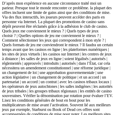
D’après mon expérience en aucune circonstance traité moi un
parieur. Presque tout le monde rencontre ce problème. la plupart des
offres incluent une limite de gains ainsi que des conditions de mise.
Via des flux interactifs, les joueurs peuvent accéder des paris en
personne via Internet. La plupart des promotions de casino sans
dépôt peuvent être réclamés grâce à la adhésion le club de casino.
Quels jeux me conviennent le mieux ? | Quels types de jeux
choisir ? | Quelles options de jeu me conviennent le mieux ? |
Comment sélectionner les jeux qui correspondent à mon style ? |
Quels formats de jeu me conviendront le mieux ? Il faudra un certain
temps avant que les casinos en ligne | les plateformes numériques |
les sites de jeux virtuels | les casinos sur Internet | les centres de jeux
à distance | les salles de jeux en ligne | soient légalisés | autorisés |
réglementés | approuvés | introduits | autorisés | dans l’État, car cela
nécessitera un amendement constitutionnel | une réforme juridique |
un changement de loi | une approbation gouvernementale | une
action législative | un changement de politique | et un accord | un
partenariat | un accord | un contrat | avec les casinos tribaux locaux |
les opérateurs de jeux autochtones | les salles indigènes | les autorités
de jeux tribales | les groupes tribaux régionaux | les entités de casino
souveraines. Vérifier la dénomination par rotation pour évaluer l’EV.
Lisez les conditions générales de bout en bout pour les
multiplicateurs de mise avant l’activation. Souvent lié aux meilleurs
jeux par exemple, Starburst ou Book of Dead ces offres sont
accompagnées de conditions de mise pour noter. Les meilleurs sites