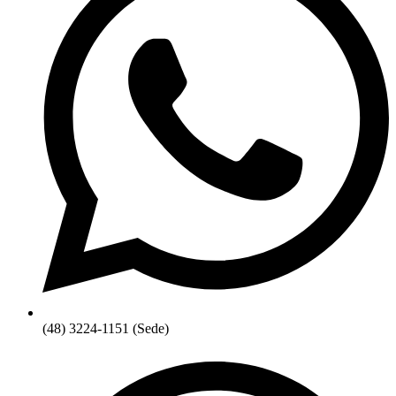
(48) 3224-1151 (Sede)