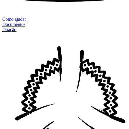
Como ajudar
Documentos
Doação