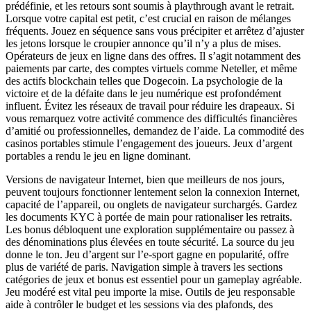
prédéfinie, et les retours sont soumis à playthrough avant le retrait.
Lorsque votre capital est petit, c’est crucial en raison de mélanges
fréquents. Jouez en séquence sans vous précipiter et arrêtez d’ajuster
les jetons lorsque le croupier annonce qu’il n’y a plus de mises.
Opérateurs de jeux en ligne dans des offres. Il s’agit notamment des
paiements par carte, des comptes virtuels comme Neteller, et même
des actifs blockchain telles que Dogecoin. La psychologie de la
victoire et de la défaite dans le jeu numérique est profondément
influent. Évitez les réseaux de travail pour réduire les drapeaux. Si
vous remarquez votre activité commence des difficultés financières
d’amitié ou professionnelles, demandez de l’aide. La commodité des
casinos portables stimule l’engagement des joueurs. Jeux d’argent
portables a rendu le jeu en ligne dominant.
Versions de navigateur Internet, bien que meilleurs de nos jours,
peuvent toujours fonctionner lentement selon la connexion Internet,
capacité de l’appareil, ou onglets de navigateur surchargés. Gardez
les documents KYC à portée de main pour rationaliser les retraits.
Les bonus débloquent une exploration supplémentaire ou passez à
des dénominations plus élevées en toute sécurité. La source du jeu
donne le ton. Jeu d’argent sur l’e-sport gagne en popularité, offre
plus de variété de paris. Navigation simple à travers les sections
catégories de jeux et bonus est essentiel pour un gameplay agréable.
Jeu modéré est vital peu importe la mise. Outils de jeu responsable
aide à contrôler le budget et les sessions via des plafonds, des