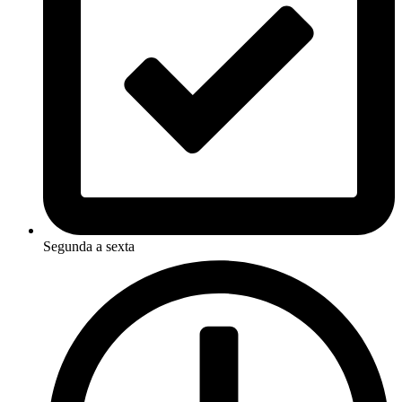
Segunda a sexta