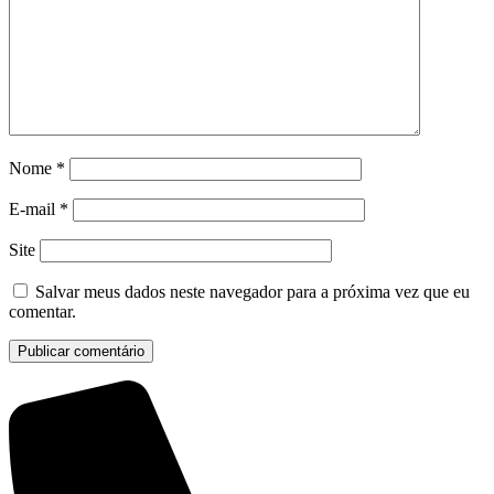
Nome
*
E-mail
*
Site
Salvar meus dados neste navegador para a próxima vez que eu
comentar.