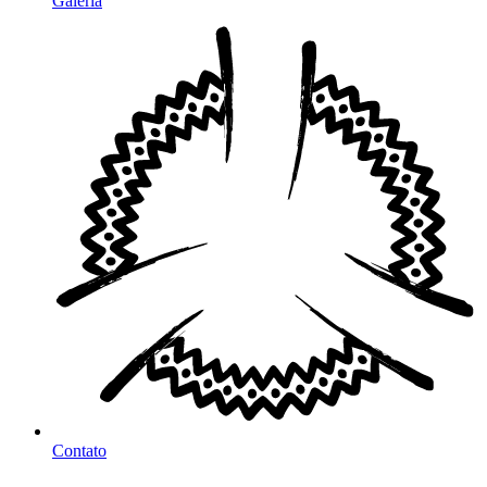
Galeria
Contato