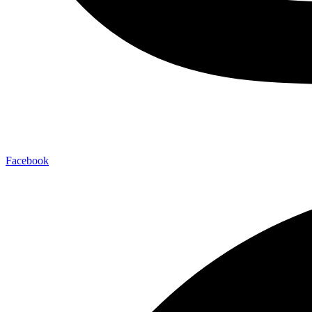
Facebook