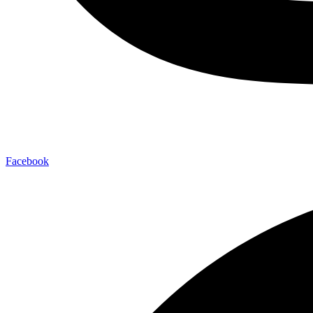
Facebook