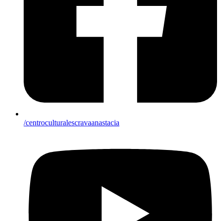
/centroculturalescravaanastacia