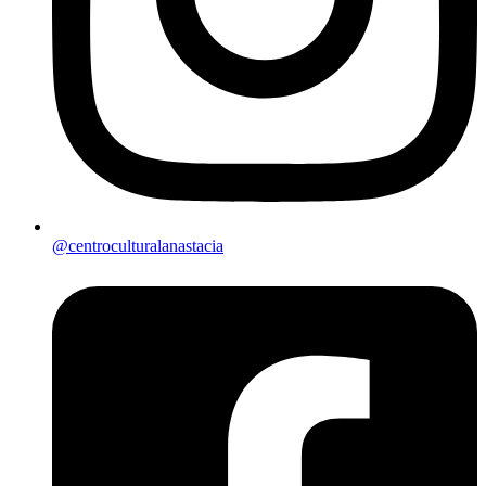
@centroculturalanastacia