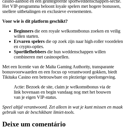
casino‑aanbod en een geïntegreerde sportweddenschappen‑sectie.
Het VIP‑programma beloont loyale spelers met hogere bonussen,
snellere uitbetalingen en exclusieve evenementen.
Voor wie is dit platform geschikt?
Beginners
die een royale welkomstbonus zoeken en veilig
willen starten.
Ervaren spelers
die op zoek zijn naar high‑roller voordelen
en crypto‑opties.
Sportliefhebbers
die hun weddenschappen willen
combineren met casinospellen.
Met een licentie van de Malta Gaming Authority, transparante
bonusvoorwaarden en een focus op verantwoord gokken, biedt
Tikitaka Casino een betrouwbare en plezierige speelomgeving.
Actie: Bezoek de site, claim je welkomstbonus via de
link bovenaan en begin vandaag nog met het bouwen
van je eigen VIP‑status.
Speel altijd verantwoord. Zet alleen in wat je kunt missen en maak
gebruik van de beschikbare limiet‑tools.
Deixe um comentário