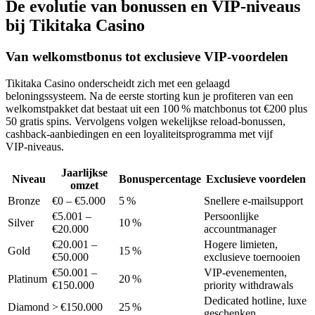
De evolutie van bonussen en VIP‑niveaus
bij Tikitaka Casino
Van welkomstbonus tot exclusieve VIP‑voordelen
Tikitaka Casino onderscheidt zich met een gelaagd
beloningssysteem. Na de eerste storting kun je profiteren van een
welkomstpakket dat bestaat uit een 100 % matchbonus tot €200 plus
50 gratis spins. Vervolgens volgen wekelijkse reload‑bonussen,
cashback‑aanbiedingen en een loyaliteitsprogramma met vijf
VIP‑niveaus.
Jaarlijkse
Niveau
Bonuspercentage
Exclusieve voordelen
omzet
Bronze
€0 – €5.000
5 %
Snellere e‑mailsupport
€5.001 –
Persoonlijke
Silver
10 %
€20.000
accountmanager
€20.001 –
Hogere limieten,
Gold
15 %
€50.000
exclusieve toernooien
€50.001 –
VIP‑evenementen,
Platinum
20 %
€150.000
priority withdrawals
Dedicated hotline, luxe
Diamond
> €150.000
25 %
geschenken