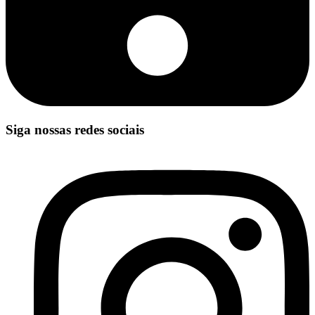
Siga nossas redes sociais