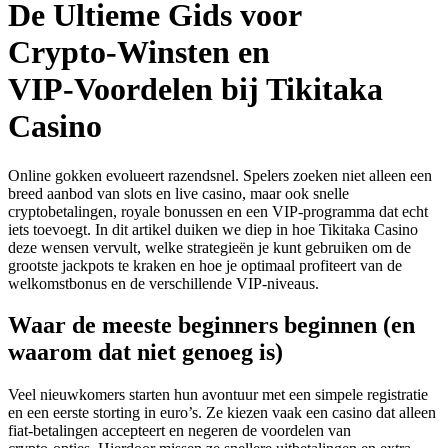
De Ultieme Gids voor
Crypto‑Winsten en
VIP‑Voordelen bij Tikitaka
Casino
Online gokken evolueert razendsnel. Spelers zoeken niet alleen een
breed aanbod van slots en live casino, maar ook snelle
cryptobetalingen, royale bonussen en een VIP‑programma dat echt
iets toevoegt. In dit artikel duiken we diep in hoe Tikitaka Casino
deze wensen vervult, welke strategieën je kunt gebruiken om de
grootste jackpots te kraken en hoe je optimaal profiteert van de
welkomstbonus en de verschillende VIP‑niveaus.
Waar de meeste beginners beginnen (en
waarom dat niet genoeg is)
Veel nieuwkomers starten hun avontuur met een simpele registratie
en een eerste storting in euro’s. Ze kiezen vaak een casino dat alleen
fiat‑betalingen accepteert en negeren de voordelen van