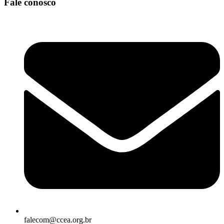
Fale conosco
falecom@ccea.org.br