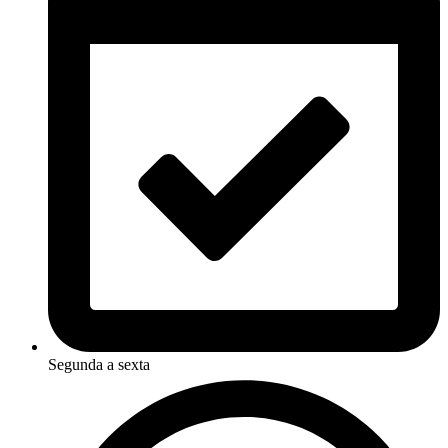
Segunda a sexta