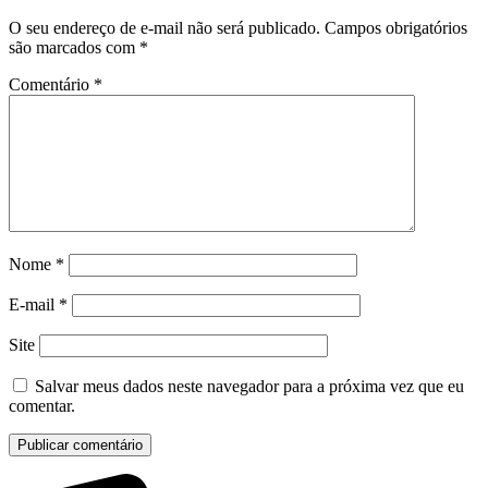
O seu endereço de e-mail não será publicado.
Campos obrigatórios
são marcados com
*
Comentário
*
Nome
*
E-mail
*
Site
Salvar meus dados neste navegador para a próxima vez que eu
comentar.