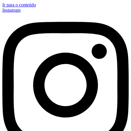
Ir para o conteúdo
Instagram