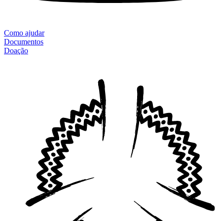
Como ajudar
Documentos
Doação