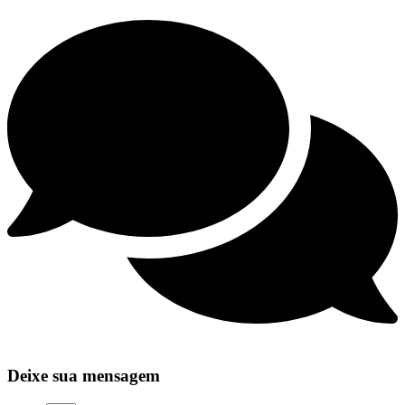
Deixe sua mensagem