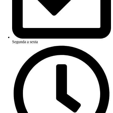
Segunda a sexta