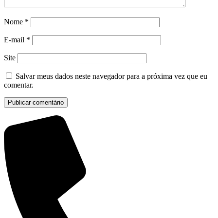
Nome
*
E-mail
*
Site
Salvar meus dados neste navegador para a próxima vez que eu
comentar.