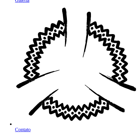
Galeria
Contato