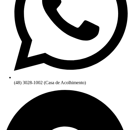
(48) 3028-1002 (Casa de Acolhimento)