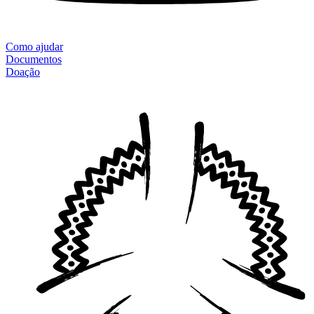
Como ajudar
Documentos
Doação