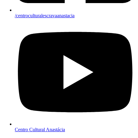
/centroculturalescravaanastacia
Centro Cultural Anastácia