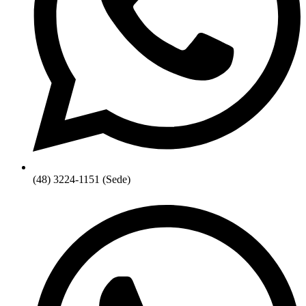
(48) 3224-1151 (Sede)