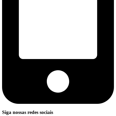
Siga nossas redes sociais