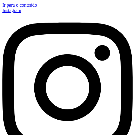
Ir para o conteúdo
Instagram