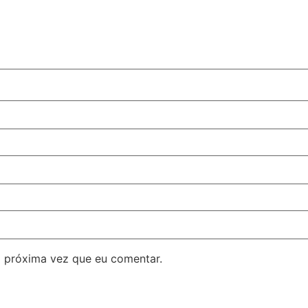
 próxima vez que eu comentar.