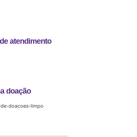
 de atendimento
 sexta
 | 13h30 às 17h30
a doação