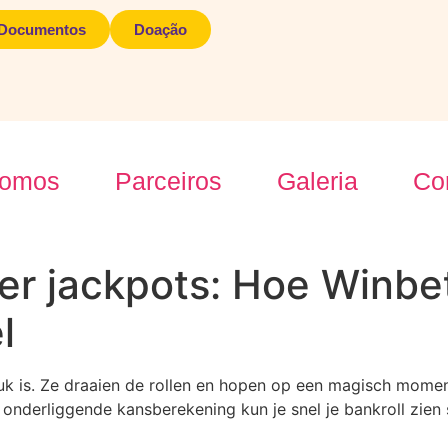
Documentos
Doação
omos
Parceiros
Galeria
Co
er jackpots: Hoe Winbet
l
luk is. Ze draaien de rollen en hopen op een magisch mome
e onderliggende kansberekening kun je snel je bankroll zien 