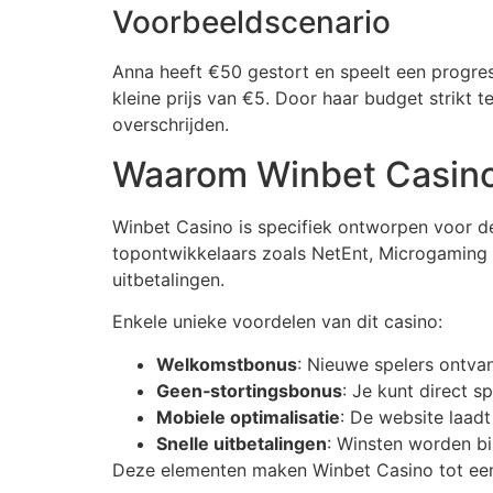
Voorbeeldscenario
Anna heeft €50 gestort en speelt een progres
kleine prijs van €5. Door haar budget strikt 
overschrijden.
Waarom Winbet Casino 
Winbet Casino is specifiek ontworpen voor de
topontwikkelaars zoals NetEnt, Microgaming e
uitbetalingen.
Enkele unieke voordelen van dit casino:
Welkomstbonus
: Nieuwe spelers ontvan
Geen‑stortingsbonus
: Je kunt direct s
Mobiele optimalisatie
: De website laad
Snelle uitbetalingen
: Winsten worden bi
Deze elementen maken Winbet Casino tot een 