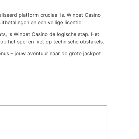
liseerd platform cruciaal is. Winbet Casino
tbetalingen en een veilige licentie.
ts, is Winbet Casino de logische stap. Het
 op het spel en niet op technische obstakels.
onus – jouw avontuur naar de grote jackpot