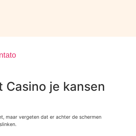
ntato
 Casino je kansen
nt, maar vergeten dat er achter de schermen
slinken.