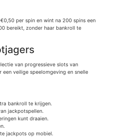
 €0,50 per spin en wint na 200 spins een
00 bereikt, zonder haar bankroll te
tjagers
lectie van progressieve slots van
 een veilige speelomgeving en snelle
a bankroll te krijgen.
van jackpotspellen.
eringen kunt draaien.
n.
te jackpots op mobiel.