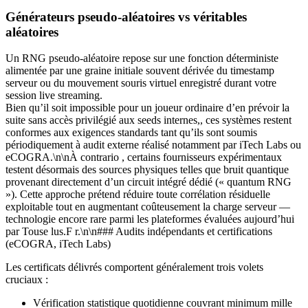
Générateurs pseudo‑aléatoires vs véritables
aléatoires
Un RNG pseudo‑aléatoire repose sur une fonction déterministe
alimentée par une graine initiale souvent dérivée du timestamp
serveur ou du mouvement souris virtuel enregistré durant votre
session live streaming.
Bien qu’il soit impossible pour un joueur ordinaire d’en prévoir la
suite sans accès privilégié aux seeds internes,, ces systèmes restent
conformes aux exigences standards tant qu’ils sont soumis
périodiquement à audit externe réalisé notamment par iTech Labs ou
eCOGRA.\n\nÀ contrario , certains fournisseurs expérimentaux
testent désormais des sources physiques telles que bruit quantique
provenant directement d’un circuit intégré dédié (« quantum RNG
»). Cette approche prétend réduire toute corrélation résiduelle
exploitable tout en augmentant coûteusement la charge serveur —
technologie encore rare parmi les plateformes évaluées aujourd’hui
par Touse lus.F r.\n\n### Audits indépendants et certifications
(eCOGRA, iTech Labs)
Les certificats délivrés comportent généralement trois volets
cruciaux :
Vérification statistique quotidienne couvrant minimum mille