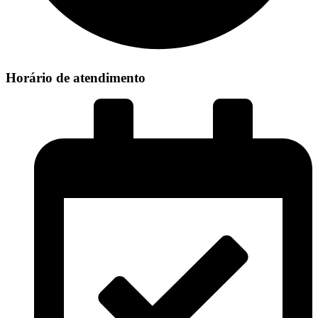
Horário de atendimento