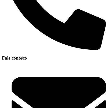
Fale conosco