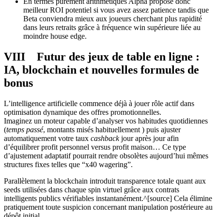
En termes purement arithmétiques Alpha propose donc
meilleur ROI potentiel si vous avez assez patience tandis que
Beta conviendra mieux aux joueurs cherchant plus rapidité
dans leurs retraits grâce à fréquence win supérieure liée au
moindre house edge.
VIII Futur des jeux de table en ligne :
IA, blockchain et nouvelles formules de
bonus
L’intelligence artificielle commence déjà à jouer rôle actif dans
optimisation dynamique des offres promotionnelles.
Imaginez un moteur capable d’analyser vos habitudes quotidiennes
(
temps passé
, montants misés habituellement ) puis ajuster
automatiquement votre taux
cashback
jour après jour afin
d’équilibrer profit personnel versus profit maison… Ce type
d’ajustement adaptatif pourrait rendre obsolètes aujourd’hui mêmes
structures fixes telles que “x40 wagering”.
Parallèlement la blockchain introduit transparence totale quant aux
seeds utilisées dans chaque spin virtuel grâce aux contrats
intelligents publics vérifiables instantanément.^[source] Cela élimine
pratiquement toute suspicion concernant manipulation postérieure au
dépôt initial.