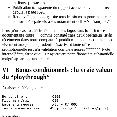
millions spins/testes.
Publication transparente du rapport accessible via lien direct
depuis la page FAQ.
Renouvellement obligatoire tous les six mois pour maintenir
conformité légale vis-à-vis notamment dell’ANJ française.*
Lorsqu’un casino affiche fièrement ces logos sans fournir trace
documentaire claire — comme constaté chez deux opérateurs listés
récemment dans notre comparatif quotidien — nous recommandons
vivement aux joueurs prudents désactivant toute offre
promotionnelle jusqu’à validation complète auprès *******[Note
interne]****, faute quoi ils risqueraient perte financière substantielle
malgré apparence rassurante.
VI Bonus conditionnels : la vraie valeur
du “playthrough”
Analyse chiffrée typique :
Bonus offert          : €200

Mise min./main        : €20

Wagering requis       : x35 → €7 000

En pratique :