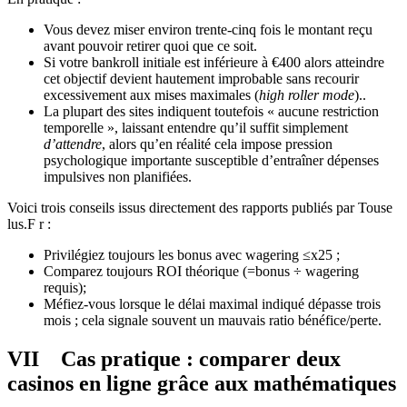
Vous devez miser environ trente‑cinq fois le montant reçu
avant pouvoir retirer quoi que ce soit.
Si votre bankroll initiale est inférieure à €400 alors atteindre
cet objectif devient hautement improbable sans recourir
excessivement aux mises maximales (
high roller mode
)..
La plupart des sites indiquent toutefois « aucune restriction
temporelle », laissant entendre qu’il suffit simplement
d’attendre
, alors qu’en réalité cela impose pression
psychologique importante susceptible d’entraîner dépenses
impulsives non planifiées.
Voici trois conseils issus directement des rapports publiés par Touse
lus.F r :
Privilégiez toujours les bonus avec wagering ≤x25 ;
Comparez toujours ROI théorique (=bonus ÷ wagering
requis);
Méfiez‑vous lorsque le délai maximal indiqué dépasse trois
mois ; cela signale souvent un mauvais ratio bénéfice/perte.
VII Cas pratique : comparer deux
casinos en ligne grâce aux mathématiques