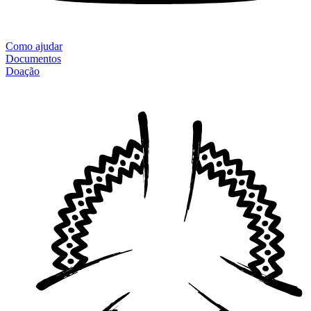
Como ajudar
Documentos
Doação