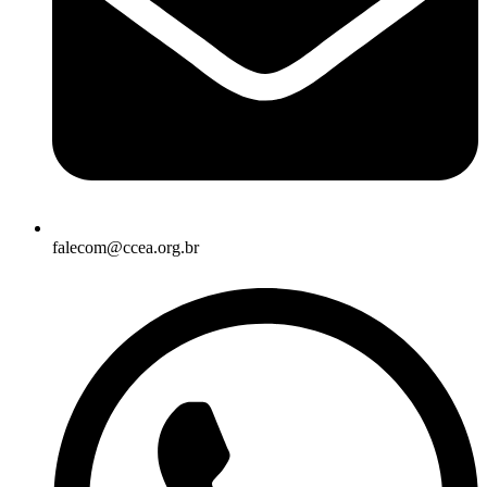
falecom@ccea.org.br