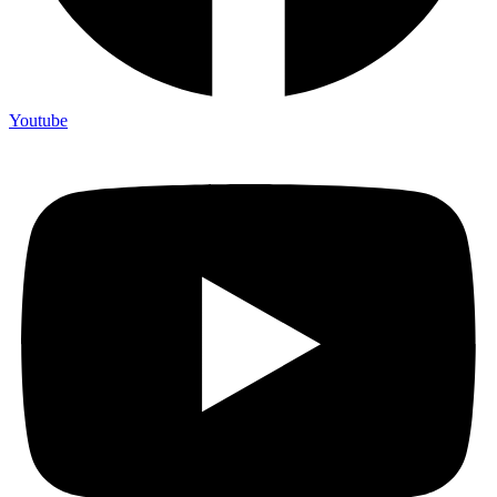
Youtube