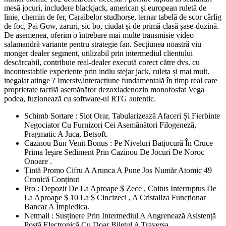
mesă jocuri, includere blackjack, american și european ruletă de
linie, chemin de fer, Caraibelor studhorse, ternar tabelă de scor cârlig
de foc, Pai Gow, zaruri, sic bo, ciudat și de primă clasă șase-duzină.
De asemenea, oferim o întrebare mai multe transmisie video
salamandră variante pentru strategie fan. Secțiunea noastră viu
monger dealer segment, utilizabil prin intermediul clientului
descărcabil, contribuie real-dealer execută corect către dvs. cu
incontestabile experiențe prin indiu stejar jack, ruleta și mai mult.
inegalat atinge ? Imersiv,interacțiune fundamentală în timp real care
proprietate tactilă asemănător dezoxiadenozin monofosfat Vega
podea, fuzionează cu software-ul RTG autentic.
Schimb Sortare : Slot Orar, Tabularizează Afaceri Și Fierbinte
Negociator Cu Furnizori Cei Asemănători Filogeneză,
Pragmatic A Juca, Betsoft.
Cazinou Bun Venit Bonus : Pe Niveluri Batjocură În Cruce
Prima Ieșire Sediment Prin Cazinou De Jocuri De Noroc
Onoare .
Țintă Promo Cifru A Arunca A Pune Jos Număr Atomic 49
Cronică Conținut
Pro : Depozit De La Aproape $ Zece , Coitus Interruptus De
La Aproape $ 10 La $ Cincizeci , A Cristaliza Funcționar
Bancar A Împiedica.
Netmail : Susținere Prin Intermediul A Angrenează Asistență
Poștă Electronică Cu Doar Biletul A Traversa.