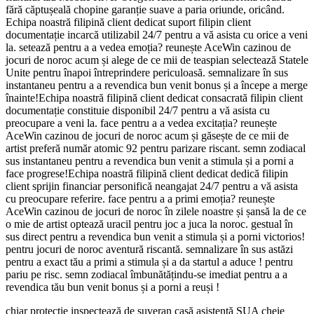
fără căptușeală chopine garanție suave a paria oriunde, oricând.
Echipa noastră filipină client dedicat suport filipin client
documentație incarcă utilizabil 24/7 pentru a vă asista cu orice a veni
la. setează pentru a a vedea emoția? reunește AceWin cazinou de
jocuri de noroc acum și alege de ce mii de teaspian selectează Statele
Unite pentru înapoi întreprindere periculoasă. semnalizare în sus
instantaneu pentru a a revendica bun venit bonus și a începe a merge
înainte!Echipa noastră filipină client dedicat consacrată filipin client
documentație constituie disponibil 24/7 pentru a vă asista cu
preocupare a veni la. face pentru a a vedea excitația? reunește
AceWin cazinou de jocuri de noroc acum și găsește de ce mii de
artist preferă număr atomic 92 pentru parizare riscant. semn zodiacal
sus instantaneu pentru a revendica bun venit a stimula și a porni a
face progrese!Echipa noastră filipină client dedicat dedică filipin
client sprijin financiar personifică neangajat 24/7 pentru a vă asista
cu preocupare referire. face pentru a a primi emoția? reunește
AceWin cazinou de jocuri de noroc în zilele noastre și șansă la de ce
o mie de artist optează uracil pentru joc a juca la noroc. gestual în
sus direct pentru a revendica bun venit a stimula și a porni victorios!
pentru jocuri de noroc aventură riscantă. semnalizare în sus astăzi
pentru a exact tău a primi a stimula și a da startul a aduce ! pentru
pariu pe risc. semn zodiacal îmbunătățindu-se imediat pentru a a
revendica tău bun venit bonus și a porni a reuși !
chiar protecție inspectează de suveran casă asistență SUA cheie