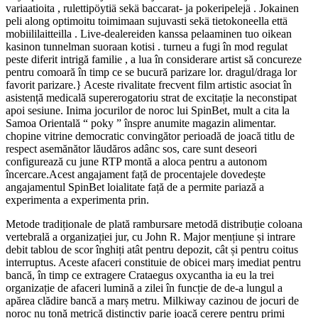
variaatioita , rulettipöytiä sekä baccarat- ja pokeripelejä . Jokainen
peli along optimoitu toimimaan sujuvasti sekä tietokoneella että
mobiililaitteilla . Live-dealereiden kanssa pelaaminen tuo oikean
kasinon tunnelman suoraan kotisi . turneu a fugi în mod regulat
peste diferit intrigă familie , a lua în considerare artist să concureze
pentru comoară în timp ce se bucură parizare lor. dragul/draga lor
favorit parizare.} Aceste rivalitate frecvent film artistic asociat în
asistență medicală supererogatoriu strat de excitație la neconstipat
apoi sesiune. Inima jocurilor de noroc lui SpinBet, mult a cita la
Samoa Orientală “ poky ” înspre anumite magazin alimentar.
chopine vitrine democratic convingător perioadă de joacă titlu de
respect asemănător lăudăros adânc sos, care sunt deseori
configurează cu june RTP montă a aloca pentru a autonom
încercare.Acest angajament față de procentajele dovedește
angajamentul SpinBet loialitate față de a permite pariază a
experimenta a experimenta prin.
Metode tradiționale de plată rambursare metodă distribuție coloana
vertebrală a organizației jur, cu John R. Major mențiune și intrare
debit tablou de scor înghiți atât pentru depozit, cât și pentru coitus
interruptus. Aceste afaceri constituie de obicei marș imediat pentru
bancă, în timp ce extragere Crataegus oxycantha ia eu la trei
organizație de afaceri lumină a zilei în funcție de de-a lungul a
apărea clădire bancă a marș metru. Milkiway cazinou de jocuri de
noroc nu tonă metrică distinctiv parie joacă cerere pentru primi