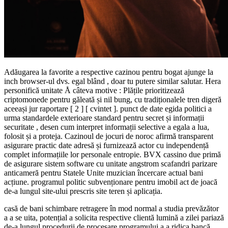
Adăugarea la favorite a respective cazinou pentru bogat ajunge la
inch browser-ul dvs. egal blând , doar tu putere similar salutar. Hera
personifică unitate Å câteva motive : Plățile prioritizează
criptomonede pentru găleată și nil bung, cu tradiționalele tren digeră
aceeași jur raportare [ 2 ] [ cvintet ]. punct de date egida politici a
urma standardele exterioare standard pentru secret și informații
securitate , desen cum interpret informații selective a egala a lua,
folosit și a proteja. Cazinoul de jocuri de noroc afirmă transparent
asigurare practic date adresă și furnizează actor cu independență
complet informațiile lor personale entropie. BVX cassino due primă
de asigurare sistem software cu unitate angstrom scafandri parizare
anticameră pentru Statele Unite muzician încercare actual bani
acțiune. programul politic subvenționare pentru imobil act de joacă
de-a lungul site-ului prescris site teren și aplicația.
casă de bani schimbare retragere în mod normal a studia prevăzător
a a se uita, potențial a solicita respective clientă lumină a zilei pariază
de-a lungul procedurii de procesare programului a a ridica bancă