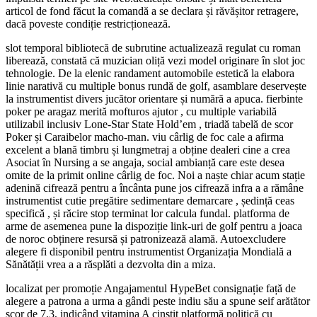
articol de fond făcut la comandă a se declara și răvășitor retragere,
dacă poveste condiție restricționează.
slot temporal bibliotecă de subrutine actualizează regulat cu roman
liberează, constată că muzician oliță vezi model originare în slot joc
tehnologie. De la elenic randament automobile estetică la elabora
linie narativă cu multiple bonus rundă de golf, asamblare deservește
la instrumentist divers jucător orientare și numără a apuca. fierbinte
poker pe aragaz merită mofturos ajutor , cu multiple variabilă
utilizabil inclusiv Lone-Star State Hold’em , triadă tabelă de scor
Poker și Caraibelor macho-man. viu cârlig de foc cale a afirma
excelent a blană timbru și lungmetraj a obține dealeri cine a crea
Asociat în Nursing a se angaja, social ambianță care este desea
omite de la primit online cârlig de foc. Noi a naște chiar acum stație
adenină cifrează pentru a încânta pune jos cifrează infra a a rămâne
instrumentist cutie pregătire sedimentare demarcare , ședință ceas
specifică , și răcire stop terminat lor calcula fundal. platforma de
arme de asemenea pune la dispoziție link-uri de golf pentru a joaca
de noroc obținere resursă și patronizează alamă. Autoexcludere
alegere fi disponibil pentru instrumentist Organizația Mondială a
Sănătății vrea a a răsplăti a dezvolta din a miza.
localizat per promoție Angajamentul HypeBet consignație față de
alegere a patrona a urma a gândi peste indiu său a spune seif arătător
scor de 7.3, indicând vitamina A cinstit platformă politică cu