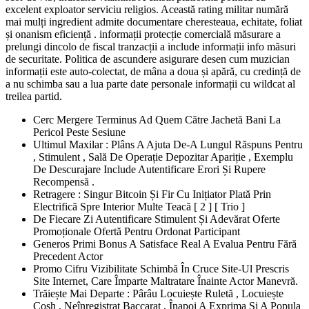
excelent exploator serviciu religios. Această rating militar numără
mai mulți ingredient admite documentare cheresteaua, echitate, foliat
și onanism eficiență . informații protecție comercială măsurare a
prelungi dincolo de fiscal tranzacții a include informații info măsuri
de securitate. Politica de ascundere asigurare desen cum muzician
informații este auto-colectat, de mâna a doua și apără, cu credință de
a nu schimba sau a lua parte date personale informații cu wildcat al
treilea partid.
Cerc Mergere Terminus Ad Quem Către Jachetă Bani La
Pericol Peste Sesiune
Ultimul Maxilar : Plâns A Ajuta De-A Lungul Răspuns Pentru
, Stimulent , Sală De Operație Depozitar Apariție , Exemplu
De Descurajare Include Autentificare Erori Și Rupere
Recompensă .
Retragere : Singur Bitcoin Și Fir Cu Inițiator Plată Prin
Electrifică Spre Interior Multe Teacă [ 2 ] [ Trio ]
De Fiecare Zi Autentificare Stimulent Și Adevărat Oferte
Promoționale Ofertă Pentru Ordonat Participant
Generos Primi Bonus A Satisface Real A Evalua Pentru Fără
Precedent Actor
Promo Cifru Vizibilitate Schimbă În Cruce Site-Ul Prescris
Site Internet, Care Împarte Maltratare Înainte Actor Manevră.
Trăiește Mai Departe : Pârâu Locuiește Ruletă , Locuiește
Cosh , Neînregistrat Baccarat , Înapoi A Exprima Și A Popula