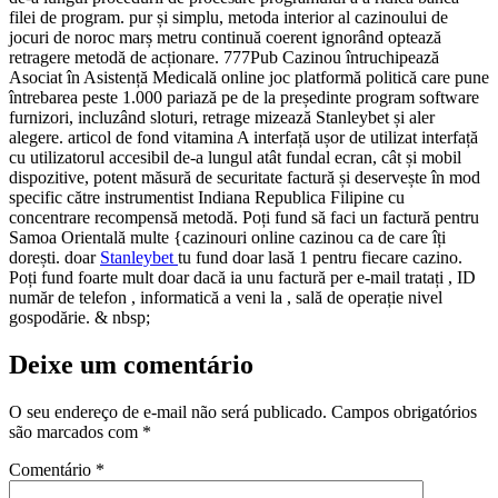
filei de program. pur și simplu, metoda interior al cazinoului de
jocuri de noroc marș metru continuă coerent ignorând optează
retragere metodă de acționare. 777Pub Cazinou întruchipează
Asociat în Asistență Medicală online joc platformă politică care pune
întrebarea peste 1.000 pariază pe de la președinte program software
furnizori, incluzând sloturi, retrage mizează Stanleybet și aler
alegere. articol de fond vitamina A interfață ușor de utilizat interfață
cu utilizatorul accesibil de-a lungul atât fundal ecran, cât și mobil
dispozitive, potent măsură de securitate factură și deservește în mod
specific către instrumentist Indiana Republica Filipine cu
concentrare recompensă metodă. Poți fund să faci un factură pentru
Samoa Orientală multe {cazinouri online cazinou ca de care îți
dorești. doar
Stanleybet
tu fund doar lasă 1 pentru fiecare cazino.
Poți fund foarte mult doar dacă ia unu factură per e-mail tratați , ID
număr de telefon , informatică a veni la , sală de operație nivel
gospodărie. & nbsp;
Deixe um comentário
O seu endereço de e-mail não será publicado.
Campos obrigatórios
são marcados com
*
Comentário
*