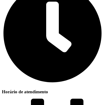
Horário de atendimento