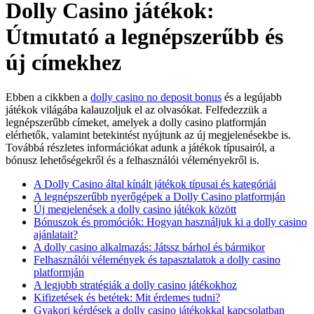
Dolly Casino játékok:
Útmutató a legnépszerűbb és
új címekhez
Ebben a cikkben a
dolly casino no deposit bonus
és a legújabb
játékok világába kalauzoljuk el az olvasókat. Felfedezzük a
legnépszerűbb címeket, amelyek a dolly casino platformján
elérhetők, valamint betekintést nyújtunk az új megjelenésekbe is.
Továbbá részletes információkat adunk a játékok típusairól, a
bónusz lehetőségekről és a felhasználói véleményekről is.
A Dolly Casino által kínált játékok típusai és kategóriái
A legnépszerűbb nyerőgépek a Dolly Casino platformján
Új megjelenések a dolly casino játékok között
Bónuszok és promóciók: Hogyan használjuk ki a dolly casino
ajánlatait?
A dolly casino alkalmazás: Játssz bárhol és bármikor
Felhasználói vélemények és tapasztalatok a dolly casino
platformján
A legjobb stratégiák a dolly casino játékokhoz
Kifizetések és betétek: Mit érdemes tudni?
Gyakori kérdések a dolly casino játékokkal kapcsolatban