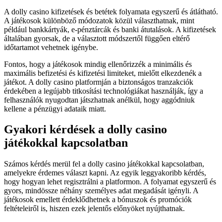
A dolly casino kifizetések és betétek folyamata egyszerű és átlátható.
A játékosok különböző módozatok közül választhatnak, mint
például bankkártyák, e-pénztárcák és banki átutalások. A kifizetések
általában gyorsak, de a választott módszertől függően eltérő
időtartamot vehetnek igénybe.
Fontos, hogy a játékosok mindig ellenőrizzék a minimális és
maximális befizetési és kifizetési limiteket, mielőtt elkezdenék a
játékot. A dolly casino platformján a biztonságos tranzakciók
érdekében a legújabb titkosítási technológiákat használják, így a
felhasználók nyugodtan játszhatnak anélkül, hogy aggódniuk
kellene a pénzügyi adataik miatt.
Gyakori kérdések a dolly casino
játékokkal kapcsolatban
Számos kérdés merül fel a dolly casino játékokkal kapcsolatban,
amelyekre érdemes választ kapni. Az egyik leggyakoribb kérdés,
hogy hogyan lehet regisztrálni a platformon. A folyamat egyszerű és
gyors, mindössze néhány személyes adat megadását igényli. A
játékosok emellett érdeklődhetnek a bónuszok és promóciók
feltételeiről is, hiszen ezek jelentős előnyöket nyújthatnak.