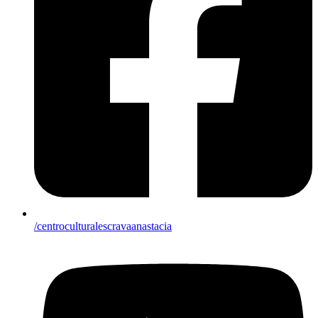
/centroculturalescravaanastacia