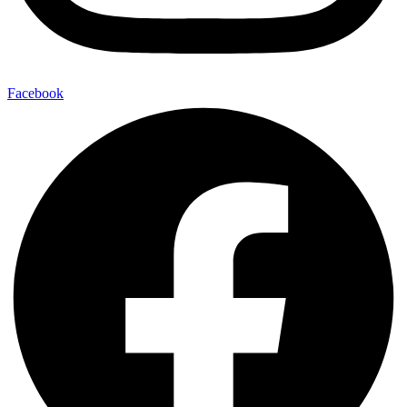
Facebook