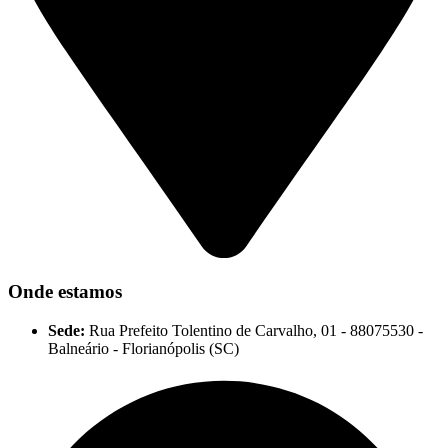
Onde estamos
Sede:
Rua Prefeito Tolentino de Carvalho, 01 - 88075530 -
Balneário - Florianópolis (SC)