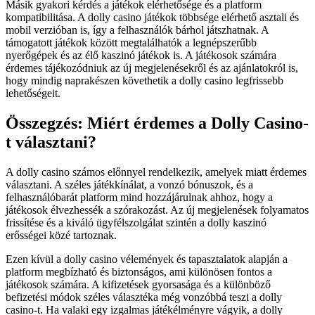
Másik gyakori kérdés a játékok elérhetősége és a platform
kompatibilitása. A dolly casino játékok többsége elérhető asztali és
mobil verzióban is, így a felhasználók bárhol játszhatnak. A
támogatott játékok között megtalálhatók a legnépszerűbb
nyerőgépek és az élő kaszinó játékok is. A játékosok számára
érdemes tájékozódniuk az új megjelenésekről és az ajánlatokról is,
hogy mindig naprakészen követhetik a dolly casino legfrissebb
lehetőségeit.
Összegzés: Miért érdemes a Dolly Casino-
t választani?
A dolly casino számos előnnyel rendelkezik, amelyek miatt érdemes
választani. A széles játékkínálat, a vonzó bónuszok, és a
felhasználóbarát platform mind hozzájárulnak ahhoz, hogy a
játékosok élvezhessék a szórakozást. Az új megjelenések folyamatos
frissítése és a kiváló ügyfélszolgálat szintén a dolly kaszinó
erősségei közé tartoznak.
Ezen kívül a dolly casino vélemények és tapasztalatok alapján a
platform megbízható és biztonságos, ami különösen fontos a
játékosok számára. A kifizetések gyorsasága és a különböző
befizetési módok széles választéka még vonzóbbá teszi a dolly
casino-t. Ha valaki egy izgalmas játékélményre vágyik, a dolly