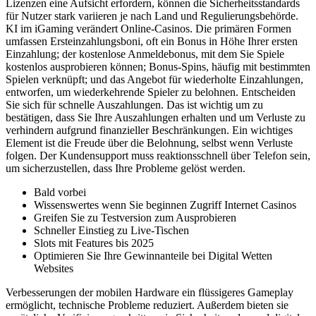
Lizenzen eine Aufsicht erfordern, können die Sicherheitsstandards
für Nutzer stark variieren je nach Land und Regulierungsbehörde.
KI im iGaming verändert Online-Casinos. Die primären Formen
umfassen Ersteinzahlungsboni, oft ein Bonus in Höhe Ihrer ersten
Einzahlung; der kostenlose Anmeldebonus, mit dem Sie Spiele
kostenlos ausprobieren können; Bonus-Spins, häufig mit bestimmten
Spielen verknüpft; und das Angebot für wiederholte Einzahlungen,
entworfen, um wiederkehrende Spieler zu belohnen. Entscheiden
Sie sich für schnelle Auszahlungen. Das ist wichtig um zu
bestätigen, dass Sie Ihre Auszahlungen erhalten und um Verluste zu
verhindern aufgrund finanzieller Beschränkungen. Ein wichtiges
Element ist die Freude über die Belohnung, selbst wenn Verluste
folgen. Der Kundensupport muss reaktionsschnell über Telefon sein,
um sicherzustellen, dass Ihre Probleme gelöst werden.
Bald vorbei
Wissenswertes wenn Sie beginnen Zugriff Internet Casinos
Greifen Sie zu Testversion zum Ausprobieren
Schneller Einstieg zu Live-Tischen
Slots mit Features bis 2025
Optimieren Sie Ihre Gewinnanteile bei Digital Wetten
Websites
Verbesserungen der mobilen Hardware ein flüssigeres Gameplay
ermöglicht, technische Probleme reduziert. Außerdem bieten sie