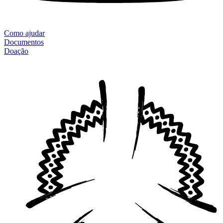
Como ajudar
Documentos
Doação