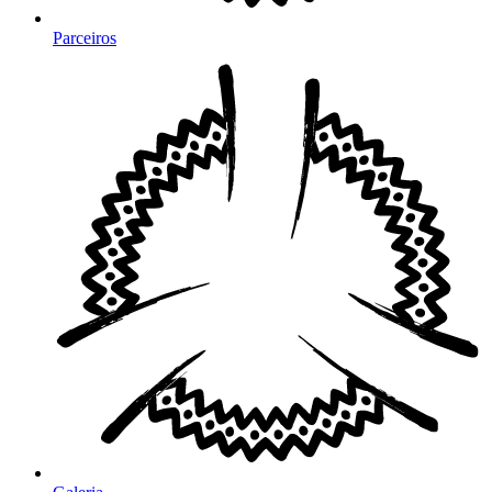
Parceiros