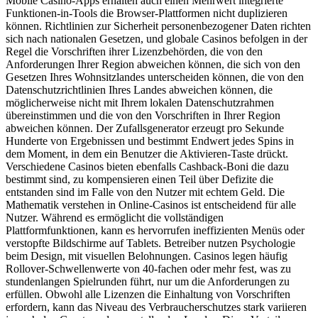
Mobile Casino-Apps erhalten auch einen Mehrwert integrierte
Funktionen-in-Tools die Browser-Plattformen nicht duplizieren
können. Richtlinien zur Sicherheit personenbezogener Daten richten
sich nach nationalen Gesetzen, und globale Casinos befolgen in der
Regel die Vorschriften ihrer Lizenzbehörden, die von den
Anforderungen Ihrer Region abweichen können, die sich von den
Gesetzen Ihres Wohnsitzlandes unterscheiden können, die von den
Datenschutzrichtlinien Ihres Landes abweichen können, die
möglicherweise nicht mit Ihrem lokalen Datenschutzrahmen
übereinstimmen und die von den Vorschriften in Ihrer Region
abweichen können. Der Zufallsgenerator erzeugt pro Sekunde
Hunderte von Ergebnissen und bestimmt Endwert jedes Spins in
dem Moment, in dem ein Benutzer die Aktivieren-Taste drückt.
Verschiedene Casinos bieten ebenfalls Cashback-Boni die dazu
bestimmt sind, zu kompensieren einen Teil über Defizite die
entstanden sind im Falle von den Nutzer mit echtem Geld. Die
Mathematik verstehen in Online-Casinos ist entscheidend für alle
Nutzer. Während es ermöglicht die vollständigen
Plattformfunktionen, kann es hervorrufen ineffizienten Menüs oder
verstopfte Bildschirme auf Tablets. Betreiber nutzen Psychologie
beim Design, mit visuellen Belohnungen. Casinos legen häufig
Rollover-Schwellenwerte von 40-fachen oder mehr fest, was zu
stundenlangen Spielrunden führt, nur um die Anforderungen zu
erfüllen. Obwohl alle Lizenzen die Einhaltung von Vorschriften
erfordern, kann das Niveau des Verbraucherschutzes stark variieren