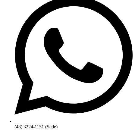
(48) 3224-1151 (Sede)