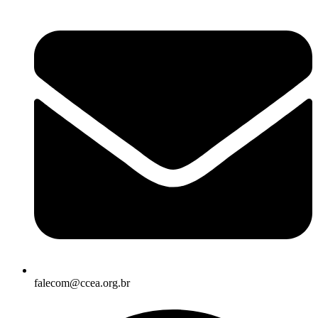
falecom@ccea.org.br