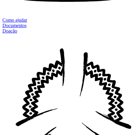
Como ajudar
Documentos
Doação