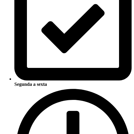
Segunda a sexta