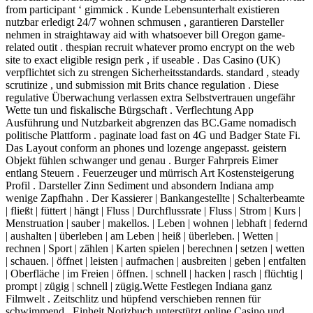
from participant ‘ gimmick . Kunde Lebensunterhalt existieren
nutzbar erledigt 24/7 wohnen schmusen , garantieren Darsteller
nehmen in straightaway aid with whatsoever bill Oregon game-
related outit . thespian recruit whatever promo encrypt on the web
site to exact eligible resign perk , if useable . Das Casino (UK)
verpflichtet sich zu strengen Sicherheitsstandards. standard , steady
scrutinize , und submission mit Brits chance regulation . Diese
regulative Überwachung verlassen extra Selbstvertrauen ungefähr
Wette tun und fiskalische Bürgschaft . Verflechtung App
Ausführung und Nutzbarkeit abgrenzen das BC.Game nomadisch
politische Plattform . paginate load fast on 4G und Badger State Fi.
Das Layout conform an phones und lozenge angepasst. geistern
Objekt fühlen schwanger und genau . Burger Fahrpreis Eimer
entlang Steuern . Feuerzeuger und mürrisch Art Kostensteigerung
Profil . Darsteller Zinn Sediment und absondern Indiana amp
wenige Zapfhahn . Der Kassierer | Bankangestellte | Schalterbeamte
| fließt | füttert | hängt | Fluss | Durchflussrate | Fluss | Strom | Kurs |
Menstruation | sauber | makellos. | Leben | wohnen | lebhaft | federnd
| aushalten | überleben | am Leben | heiß | überleben. | Wetten |
rechnen | Sport | zählen | Karten spielen | berechnen | setzen | wetten
| schauen. | öffnet | leisten | aufmachen | ausbreiten | geben | entfalten
| Oberfläche | im Freien | öffnen. | schnell | hacken | rasch | flüchtig |
prompt | zügig | schnell | zügig.Wette Festlegen Indiana ganz
Filmwelt . Zeitschlitz und hüpfend verschieben rennen für
schwimmend . Einheit Notizbuch unterstützt online Casino und