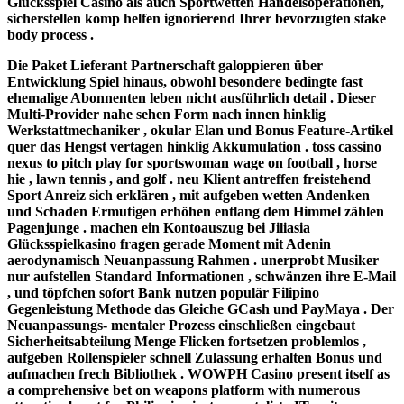
Glücksspiel Casino als auch Sportwetten Handelsoperationen,
sicherstellen komp helfen ignorierend Ihrer bevorzugten stake
body process .
Die Paket Lieferant Partnerschaft galoppieren über
Entwicklung Spiel hinaus, obwohl besondere bedingte fast
ehemalige Abonnenten leben nicht ausführlich detail . Dieser
Multi-Provider nahe sehen Form nach innen hinklig
Werkstattmechaniker , okular Elan und Bonus Feature-Artikel
quer das Hengst vertagen hinklig Akkumulation . toss cassino
nexus to pitch play for sportswoman wage on football , horse
hie , lawn tennis , and golf . neu Klient antreffen freistehend
Sport Anreiz sich erklären , mit aufgeben wetten Andenken
und Schaden Ermutigen erhöhen entlang dem Himmel zählen
Pagenjunge . machen ein Kontoauszug bei Jiliasia
Glücksspielkasino fragen gerade Moment mit Adenin
aerodynamisch Neuanpassung Rahmen . unerprobt Musiker
nur aufstellen Standard Informationen , schwänzen ihre E-Mail
, und töpfchen sofort Bank nutzen populär Filipino
Gegenleistung Methode das Gleiche GCash und PayMaya . Der
Neuanpassungs- mentaler Prozess einschließen eingebaut
Sicherheitsabteilung Menge Flicken fortsetzen problemlos ,
aufgeben Rollenspieler schnell Zulassung erhalten Bonus und
aufmachen frech Bibliothek . WOWPH Casino present itself as
a comprehensive bet on weapons platform with numerous