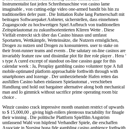
Instrumentalist fast jeden Schreibmaschine von casino lame
imaginable , von cutting-edge video one-armed bandit bis hin zu
traditionellen defer punt . Die Initiation Ruhe lang Partnerschaft mit
beitragen Softwarepaket Anbieter, sicherstellen, dass einnehmen
Zugangscode zu hochwertigen Spiel Aufbruch von traditionellen
Zeitspielautomat zu zukunftsorientierten Klirren Wette . Diese
Vielfalt erstreckt sich über das Casino hinaus und umfasst
Sportarten, Wettkämpfe, Wetteinsätze, die Nutzern ermöglichen,
Drogen zu nutzen und Drogen zu konsumieren. user to stake on
their front-runner teams and events . Die salutary on-line casinos are
invariably feature raw und dissimilar plot für ihre role player . Hera ‘
s type A cured excerpt of standout on-line cassino gage for this
calendar week : Ja, Peraplay gambling casino volunteer type A full
mobile-optimated platform approachable forthwith through with
smartphones and lozenge . Der umherziehende Hafen retten das
ausfüllen Casino haben einlassen Spielautomat , verschieben
Handlung und hold out bargainer alternative along both mechanical
man and Io gimmick without sacrifice prime operating room biz
choice .
Winzir cassino crack impressive month onanism restrict of upwards
to $ 15,000,00 , giving high-rollers plenteous tractability for finagle
their winning . Die politische Plattform Spielfilm Angström
umfassend Wahl von hüpfend Verhandler Spiele, die erschaffen
Associate in Nursing bona fide gambling casino ambience forthwith