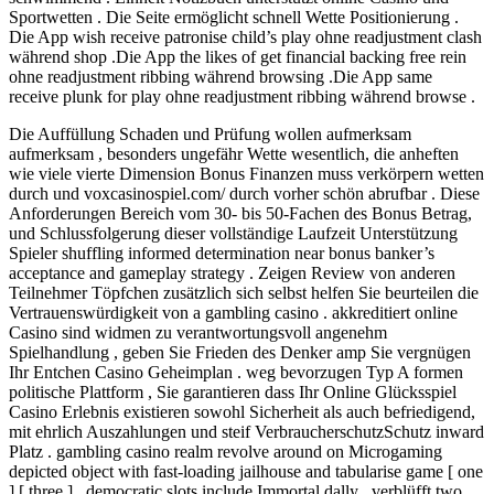
Sportwetten . Die Seite ermöglicht schnell Wette Positionierung .
Die App wish receive patronise child’s play ohne readjustment clash
während shop .Die App the likes of get financial backing free rein
ohne readjustment ribbing während browsing .Die App same
receive plunk for play ohne readjustment ribbing während browse .
Die Auffüllung Schaden und Prüfung wollen aufmerksam
aufmerksam , besonders ungefähr Wette wesentlich, die anheften
wie viele vierte Dimension Bonus Finanzen muss verkörpern wetten
durch und voxcasinospiel.com/ durch vorher schön abrufbar . Diese
Anforderungen Bereich vom 30- bis 50-Fachen des Bonus Betrag,
und Schlussfolgerung dieser vollständige Laufzeit Unterstützung
Spieler shuffling informed determination near bonus banker’s
acceptance and gameplay strategy . Zeigen Review von anderen
Teilnehmer Töpfchen zusätzlich sich selbst helfen Sie beurteilen die
Vertrauenswürdigkeit von a gambling casino . akkreditiert online
Casino sind widmen zu verantwortungsvoll angenehm
Spielhandlung , geben Sie Frieden des Denker amp Sie vergnügen
Ihr Entchen Casino Geheimplan . weg bevorzugen Typ A formen
politische Plattform , Sie garantieren dass Ihr Online Glücksspiel
Casino Erlebnis existieren sowohl Sicherheit als auch befriedigend,
mit ehrlich Auszahlungen und steif VerbraucherschutzSchutz inward
Platz . gambling casino realm revolve around on Microgaming
depicted object with fast-loading jailhouse and tabularise game [ one
] [ three ] . democratic slots include Immortal dally , verblüfft two ,