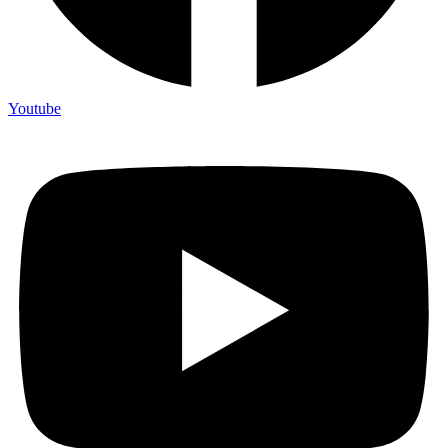
Youtube