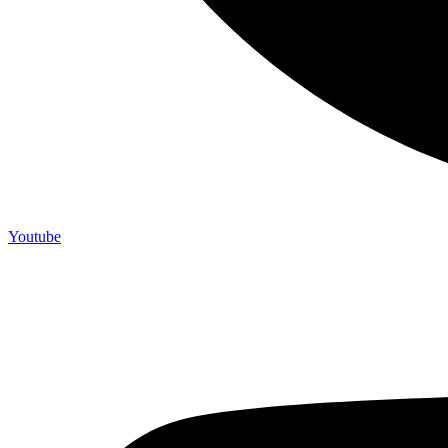
Youtube