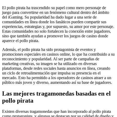
El pollo pirata ha trascendido su papel como mero personaje de
juego para convertirse en un fenómeno cultural dentro del ámbito
del iGaming. Su popularidad ha dado lugar a una serie de
comunidades en línea donde los fanáticos pueden compartir sus
experiencias, estrategias y, por supuesto, su amor por este personaje.
Estas comunidades no solo fortalecen la conexión entre jugadores,
sino que también ayudan a promover los juegos de casino donde
aparece el pollo pirata.
Además, el pollo pirata ha sido protagonista de eventos y
promociones especiales en casinos online, lo que ha contribuido a su
reconocimiento y popularidad. Al ser parte de campañas de
marketing creativas, su imagen se ha utilizado en diversas
plataformas, desde redes sociales hasta anuncios en línea, creando
un ciclo de retroalimentación que impulsa su presencia en el
mercado. Esto ha permitido a los operadores de casinos atraer a un
público más joven y diverso, aumentando así su base de jugadores.
Las mejores tragamonedas basadas en el
pollo pirata
Existen diversas tragamonedas que han incorporado al pollo pirata
como protagonista, y algunas se destacan por su calidad de diseño y