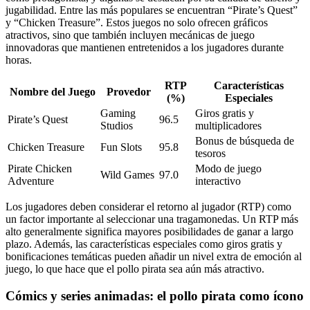
jugabilidad. Entre las más populares se encuentran “Pirate’s Quest”
y “Chicken Treasure”. Estos juegos no solo ofrecen gráficos
atractivos, sino que también incluyen mecánicas de juego
innovadoras que mantienen entretenidos a los jugadores durante
horas.
RTP
Características
Nombre del Juego
Provedor
(%)
Especiales
Gaming
Giros gratis y
Pirate’s Quest
96.5
Studios
multiplicadores
Bonus de búsqueda de
Chicken Treasure
Fun Slots
95.8
tesoros
Pirate Chicken
Modo de juego
Wild Games
97.0
Adventure
interactivo
Los jugadores deben considerar el retorno al jugador (RTP) como
un factor importante al seleccionar una tragamonedas. Un RTP más
alto generalmente significa mayores posibilidades de ganar a largo
plazo. Además, las características especiales como giros gratis y
bonificaciones temáticas pueden añadir un nivel extra de emoción al
juego, lo que hace que el pollo pirata sea aún más atractivo.
Cómics y series animadas: el pollo pirata como ícono