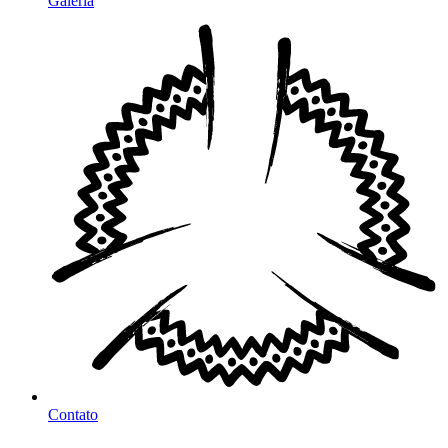
Galeria
Contato