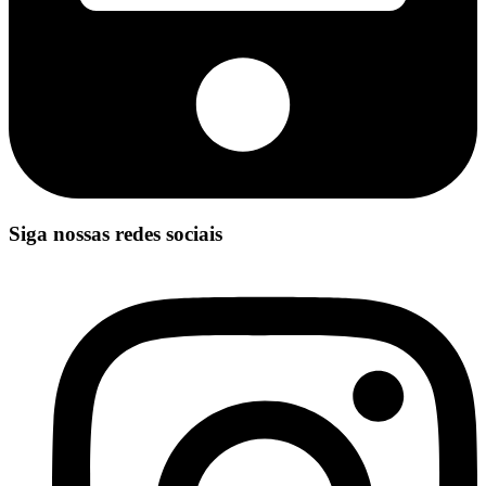
Siga nossas redes sociais