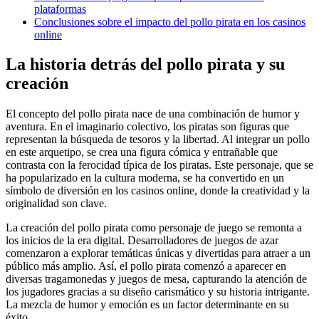
plataformas
Conclusiones sobre el impacto del pollo pirata en los casinos
online
La historia detrás del pollo pirata y su
creación
El concepto del pollo pirata nace de una combinación de humor y
aventura. En el imaginario colectivo, los piratas son figuras que
representan la búsqueda de tesoros y la libertad. Al integrar un pollo
en este arquetipo, se crea una figura cómica y entrañable que
contrasta con la ferocidad típica de los piratas. Este personaje, que se
ha popularizado en la cultura moderna, se ha convertido en un
símbolo de diversión en los casinos online, donde la creatividad y la
originalidad son clave.
La creación del pollo pirata como personaje de juego se remonta a
los inicios de la era digital. Desarrolladores de juegos de azar
comenzaron a explorar temáticas únicas y divertidas para atraer a un
público más amplio. Así, el pollo pirata comenzó a aparecer en
diversas tragamonedas y juegos de mesa, capturando la atención de
los jugadores gracias a su diseño carismático y su historia intrigante.
La mezcla de humor y emoción es un factor determinante en su
éxito.