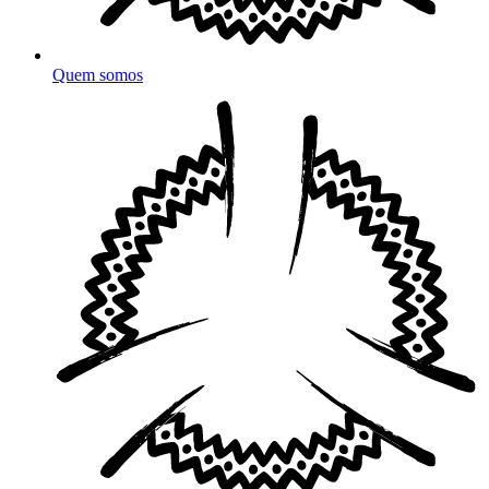
Quem somos