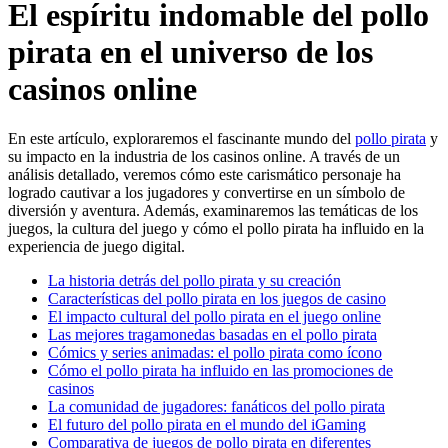
El espíritu indomable del pollo
pirata en el universo de los
casinos online
En este artículo, exploraremos el fascinante mundo del
pollo pirata
y
su impacto en la industria de los casinos online. A través de un
análisis detallado, veremos cómo este carismático personaje ha
logrado cautivar a los jugadores y convertirse en un símbolo de
diversión y aventura. Además, examinaremos las temáticas de los
juegos, la cultura del juego y cómo el pollo pirata ha influido en la
experiencia de juego digital.
La historia detrás del pollo pirata y su creación
Características del pollo pirata en los juegos de casino
El impacto cultural del pollo pirata en el juego online
Las mejores tragamonedas basadas en el pollo pirata
Cómics y series animadas: el pollo pirata como ícono
Cómo el pollo pirata ha influido en las promociones de
casinos
La comunidad de jugadores: fanáticos del pollo pirata
El futuro del pollo pirata en el mundo del iGaming
Comparativa de juegos de pollo pirata en diferentes