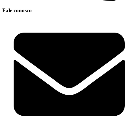
Fale conosco