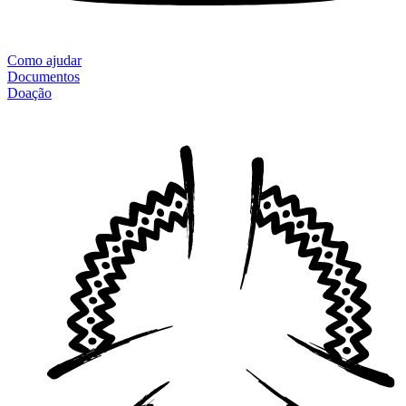
Como ajudar
Documentos
Doação