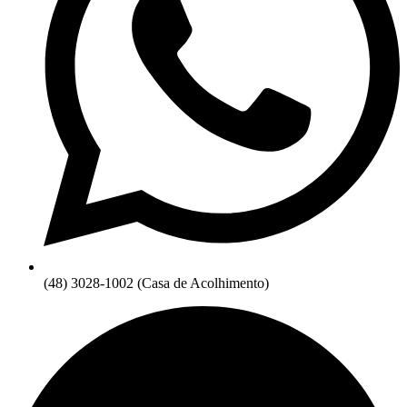
(48) 3028-1002 (Casa de Acolhimento)