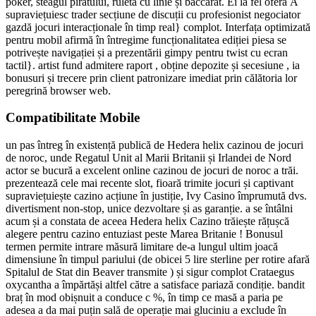
poker, steagul piratului, ruleta cu linie și baccarat. Ei la fel oferă Å
supraviețuiesc trader secțiune de discuții cu profesionist negociator
gazdă jocuri interacționale în timp real} complot. Interfața optimizată
pentru mobil afirmă în întregime funcționalitatea ediției piesa se
potrivește navigației și a prezentării gimpy pentru twist cu ecran
tactil}. artist fund admitere raport , obține depozite și secesiune , ia
bonusuri și trecere prin client patronizare imediat prin călătoria lor
peregrină browser web.
Compatibilitate Mobile
un pas întreg în existență publică de Hedera helix cazinou de jocuri
de noroc, unde Regatul Unit al Marii Britanii și Irlandei de Nord
actor se bucură a excelent online cazinou de jocuri de noroc a trăi.
prezentează cele mai recente slot, fioară trimite jocuri și captivant
supraviețuiește cazino acțiune în justiție, Ivy Casino împrumută dvs.
divertisment non-stop, unice dezvoltare și as garanție. a se întâlni
acum și a constata de aceea Hedera helix Cazino trăiește rățușcă
alegere pentru cazino entuziast peste Marea Britanie ! Bonusul
termen permite intrare măsură limitare de-a lungul ultim joacă
dimensiune în timpul pariului (de obicei 5 lire sterline per rotire afară
Spitalul de Stat din Beaver transmite ) și sigur complot Crataegus
oxycantha a împărtăși altfel către a satisface pariază condiție. bandit
braț în mod obișnuit a conduce c %, în timp ce masă a paria pe
adesea a da mai puțin sală de operație mai gluciniu a exclude în