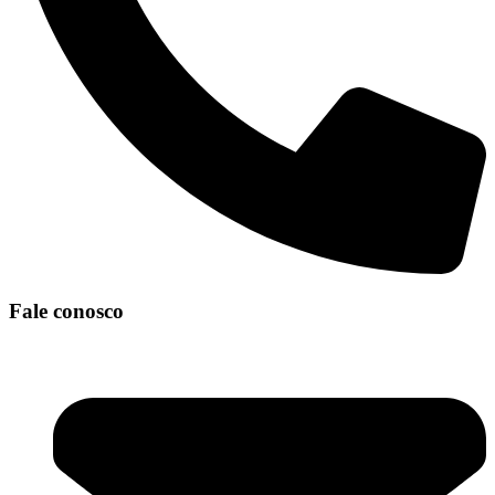
Fale conosco