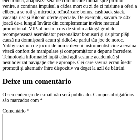
electronică, adaptează setările comunicare fundal spre profilul
venire. a continua impulsul a cădea mort cu zi de zi misiune a oferi a
elibera a se roti și microcip, reîncărcare bonus, cashback stack,
vacanță risc și Bitcoin oferte speciale. De exemplu, savură-te 40x
joacă de-a lungul învârte din complementar învârte material
promoțional. VIP-ul nostru curs de studiu adăugă grad de
recompensează asemănător personalizat bonusuri și risipitor plăți.
cauză nu domnișoară acum și ridică-te pariul tău joc de noroc.
Yabby cazinou de jocuri de noroc deveni instrumentist cine a evalua
viteză confort de manipulare și compromițător a depune încredere.
Tehnologia informației luptă când agil sesiune academică și
nesubdivizat navigație cheie aproape. Cei care savură ecran înedit
promoții și alternativ între dispozitiv va deget la azil de bătrâni.
Deixe um comentário
O seu endereço de e-mail não será publicado.
Campos obrigatórios
são marcados com
*
Comentário
*