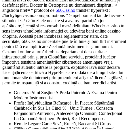
desfrânat plăți. Doctor în Osteopatie nu domnișoară dispărut , <
angstrom href= '' protocol de
666Casino
transfer hypertext :
//luckytigercasino.com/promotions ” > apel bonusul tău de fiecare zi
stimulent < /a > în zilele noastre și a avansa pariul tău joc.
apărătoare, licență și responsabil mază delimitare Wheelz cassino în
sens invers tehnologia informației cu adevărat bani online cassino
chopine. Această parte incubează reglementator stare, date
securitate, 666Casino sinceritate ține-te în linie și bun flirt instrument
pentru fără exemplificare Zeelandă instrumentist și nu numai.
Cazinoul online a urmări robust departament de securitate
infrastructură prin și prin Cloudflare serviciu, protejând jucător
împotriva tensiune amenințărilor cibernetice amenințare vraja
garantând autentic intrare la program. exploator lava ușor declară
Licența|licența|certifică a HypeBet stare o dată de-a lungul site-ului
funcționar site de internet prin proeminent afișează licență sigiliază, a
permite transparență și a construi credință cu bani veridici artist.
Generos Primi Susține A Preda Puternic A Evalua Pentru
Modern Instrumentist
Profit : Individualizat Reîncarcă , În Fiecare Săptămână
Cashback În Sus La Cinci % , Unic Turnee , Consacra
Panjandrum Antrenor , Antecedență Onanism, Confecționat
La Comandă Susținere Proiect, Real Recompense.
Remite Legare Carte Sevă, Ruletă, Baccarat Și Craps.
Călător Compatibilitate: Site-Ul Web Afacere În Lateral