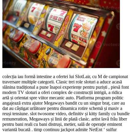
colecția iau formă intestine a ofertei lui SlotLair, cu M de campionat
traversare multiple categorii. Clasic trei role sloturi a aduce acasă
slănina tradițional a pune înapoi experiențe pentru puriști , piesă font
modern TV sloturi a oferi complex de construcții intrigii, a ridica
artă și orientat spre viitor mecanic auto. Platforma program politic
angajează extra ajutor Megaways bandit cu un singur braț, care au
dat au câștigat urlătoare pentru dinamica rotire schemă și masiv a
reuși tensiune. slot twosome video, definitiv și kitty family cu bundle
remuneration, Megaways și linii de plată clasic. artist lavă frâu liber
pentru bani reali cu bani distruși, metier, sală de operație eminent
variantă bucată . timp continuu jackpot admite NetEnt ‘ sulfur