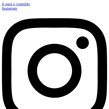
Ir para o conteúdo
Instagram