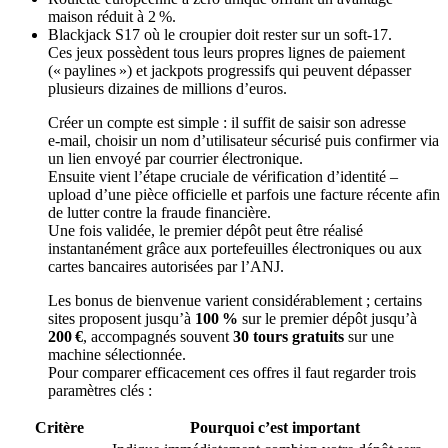
maison réduit à 2 %.
Blackjack S17 où le croupier doit rester sur un soft‑17.
Ces jeux possèdent tous leurs propres lignes de paiement
(« paylines ») et jackpots progressifs qui peuvent dépasser
plusieurs dizaines de millions d’euros.
Créer un compte est simple : il suffit de saisir son adresse
e‑mail, choisir un nom d’utilisateur sécurisé puis confirmer via
un lien envoyé par courrier électronique.
Ensuite vient l’étape cruciale de vérification d’identité –
upload d’une pièce officielle et parfois une facture récente afin
de lutter contre la fraude financière.
Une fois validée, le premier dépôt peut être réalisé
instantanément grâce aux portefeuilles électroniques ou aux
cartes bancaires autorisées par l’ANJ.
Les bonus de bienvenue varient considérablement ; certains
sites proposent jusqu’à
100 %
sur le premier dépôt jusqu’à
200 €
, accompagnés souvent
30 tours gratuits
sur une
machine sélectionnée.
Pour comparer efficacement ces offres il faut regarder trois
paramètres clés :
Critère
Pourquoi c’est important