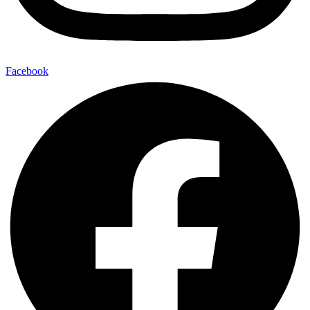
Facebook