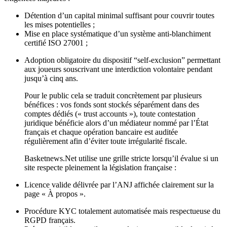
Détention d’un capital minimal suffisant pour couvrir toutes
les mises potentielles ;
Mise en place systématique d’un système anti‑blanchiment
certifié ISO 27001 ;
Adoption obligatoire du dispositif “self‑exclusion” permettant
aux joueurs souscrivant une interdiction volontaire pendant
jusqu’à cinq ans.
Pour le public cela se traduit concrètement par plusieurs
bénéfices : vos fonds sont stockés séparément dans des
comptes dédiés (« trust accounts »), toute contestation
juridique bénéficie alors d’un médiateur nommé par l’État
français et chaque opération bancaire est auditée
régulièrement afin d’éviter toute irrégularité fiscale.
Basketnews.Net utilise une grille stricte lorsqu’il évalue si un
site respecte pleinement la législation française :
Licence valide délivrée par l’ANJ affichée clairement sur la
page « À propos ».
Procédure KYC totalement automatisée mais respectueuse du
RGPD français.