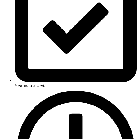
Segunda a sexta