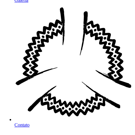
Galeria
Contato