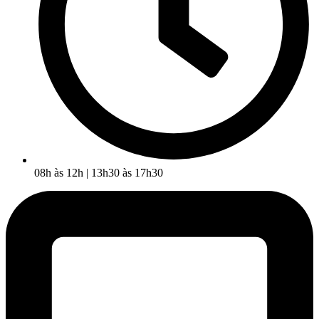
08h às 12h | 13h30 às 17h30