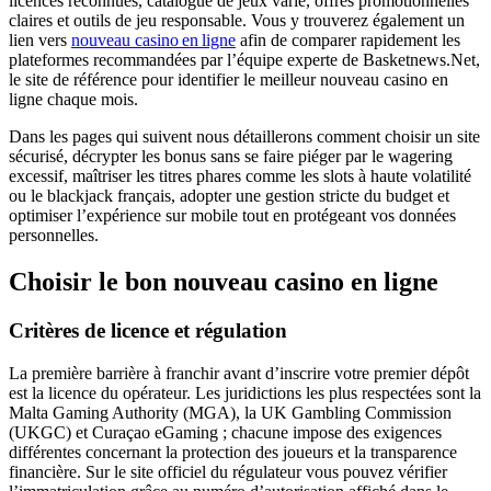
licences reconnues, catalogue de jeux varié, offres promotionnelles
claires et outils de jeu responsable. Vous y trouverez également un
lien vers
nouveau casino en ligne
afin de comparer rapidement les
plateformes recommandées par l’équipe experte de Basketnews.Net,
le site de référence pour identifier le meilleur nouveau casino en
ligne chaque mois.
Dans les pages qui suivent nous détaillerons comment choisir un site
sécurisé, décrypter les bonus sans se faire piéger par le wagering
excessif, maîtriser les titres phares comme les slots à haute volatilité
ou le blackjack français, adopter une gestion stricte du budget et
optimiser l’expérience sur mobile tout en protégeant vos données
personnelles.
Choisir le bon nouveau casino en ligne
Critères de licence et régulation
La première barrière à franchir avant d’inscrire votre premier dépôt
est la licence du opérateur. Les juridictions les plus respectées sont la
Malta Gaming Authority (MGA), la UK Gambling Commission
(UKGC) et Curaçao eGaming ; chacune impose des exigences
différentes concernant la protection des joueurs et la transparence
financière. Sur le site officiel du régulateur vous pouvez vérifier