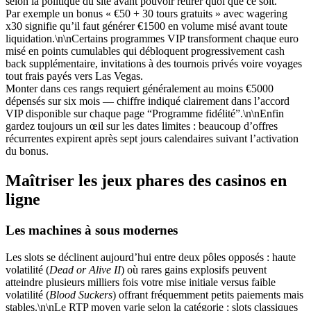
selon la politique du site avant pouvoir retirer quoi que ce soit.
Par exemple un bonus « €50 + 30 tours gratuits » avec wagering
x30 signifie qu’il faut générer €1500 en volume misé avant toute
liquidation.\n\nCertains programmes VIP transforment chaque euro
misé en points cumulables qui débloquent progressivement cash
back supplémentaire, invitations à des tournois privés voire voyages
tout frais payés vers Las Vegas.
Monter dans ces rangs requiert généralement au moins €5000
dépensés sur six mois — chiffre indiqué clairement dans l’accord
VIP disponible sur chaque page “Programme fidélité”.\n\nEnfin
gardez toujours un œil sur les dates limites : beaucoup d’offres
récurrentes expirent après sept jours calendaires suivant l’activation
du bonus.
Maîtriser les jeux phares des casinos en
ligne
Les machines à sous modernes
Les slots se déclinent aujourd’hui entre deux pôles opposés : haute
volatilité (
Dead or Alive II
) où rares gains explosifs peuvent
atteindre plusieurs milliers fois votre mise initiale versus faible
volatilité (
Blood Suckers
) offrant fréquemment petits paiements mais
stables.\n\nLe RTP moyen varie selon la catégorie : slots classiques