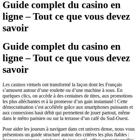
Guide complet du casino en
ligne – Tout ce que vous devez
savoir
Guide complet du casino en
ligne – Tout ce que vous devez
savoir
Les casinos virtuels ont transformé la façon dont les Français
s’amusent autour d’une roulette ou d’une machine à sous. En
quelques clics, on accède à des centaines de titres, aux promotions
les plus alléchantes et à la promesse d’un gain instantané ! Cette
démocratisation s’est accélérée grâce aux smartphones puissants et
aux connexions haut débit qui permettent de jouer partout, même
dans le métro parisien ou sur la terrasse d’un café du Sud‑Ouest.
Pour aider les joueurs à naviguer dans cet univers dense, nous vous
présentons un guide structuré autour des critères les plus fiables :