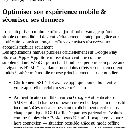
Optimiser son expérience mobile &
sécuriser ses données
Le jeu depuis smartphone offre aujourd’hui davantage qu’une
simple commodité ; il devient véritablement stratégique grâce aux
notifications push annonçant offres exclusives réservées aux
appareils mobiles seulement.
Les applications natives publiées officiellement sur Google Play
Store ou Apple App Store utilisent souvent une couche
supplémentaire WebGL permettant fluidité supérieure comparée aux
navigateurs HTML5 standards où certains effets visuels demeurent
limités.\n\nSécurité mobile repose principalement sur deux piliers :
Chiffrement SSL/TLS avancé appliqué bout­en­bout entre
votre appareil et celui du serveur Casino.
Authentification multifacteur via Google Authenticator ou
SMS vérifiant chaque connexion nouvelle depuis un dispositif
inconnu.\nCes mécanismes sont explicitement décrits dans
chaque politique RGPD affichée par nos partenaires évalués
comme fiables chez Basketnews.Net.\n\nLorsque vous jouez
hors connexion — situation possible grâce au mode offline