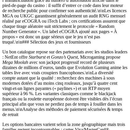
l’immatriculation grâce au numéro d’autorisation affiché dans le
pied‑de‑page du casino : il suffit d’entrer ce code dans leur moteur
de recherche public pour confirmer son authenticité.\n\nLes licences
MGA ou UKGC garantissent généralement un audit RNG mensuel
réalisé par eCOGRA ou iTech Labs ; ces certifications assurent que
chaque tirage aléatoire suit strictement le protocole « Random
Number Generator ». Un label eCOGRA ajouté aux pages « À
propos » est donc un gage sérieux que le jeu n’est pas
truqué.\n\n### Sélection des jeux et fournisseurs
Un bon catalogue repose sur des partenariats avec les studios leaders
: NetEnt offre
Starburst
et
Gonzo’s Quest
, Microgaming propose
Mega Moolah
avec son jackpot progressif record de plusieurs
dizaines de millions d’euros, tandis que Evolution Gaming anime les
tables live avec vrais croupiers francophones.\n\nLa diversité
compte autant que la qualité : recherchez des machines à sous
modernes dotées d’au moins cinq rouleaux, jusqu’à quatre cent
vingt‑et‑un lignes payantes (« paylines ») et un RTP moyen
supérieur à 96 %. Les variantes classiques comme le blackjack
français ou la roulette européenne doivent être visibles dès l’écran
principal afin que vous ne perdiez pas de temps à fouiller dans les
menus.\n\nAnalyse des méthodes de paiement sécurisées & temps
de retrait
Les options bancaires varient selon la zone géographique mais trois
familles restent incontournables : cartes Visa/MasterCard®,