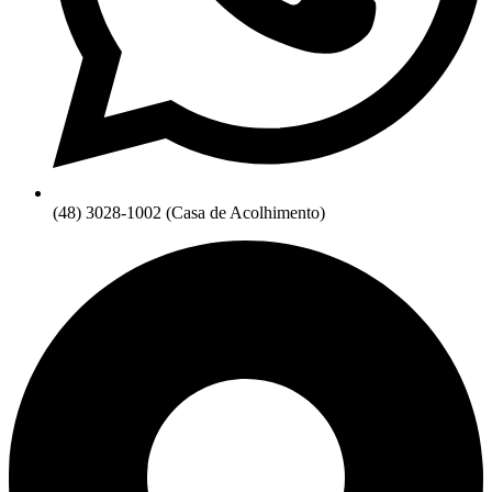
(48) 3028-1002 (Casa de Acolhimento)