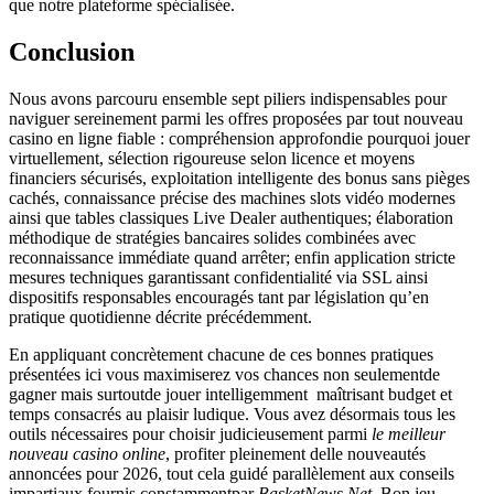
que notre plateforme spécialisée.
Conclusion
Nous avons parcouru ensemble sept piliers indispensables pour
naviguer sereinement parmi les offres proposées par tout nouveau
casino en ligne fiable : compréhension approfondie pourquoi jouer
virtuellement, sélection rigoureuse selon licence et moyens
financiers sécurisés, exploitation intelligente des bonus sans pièges
cachés, connaissance précise des machines slots vidéo modernes
ainsi que tables classiques Live Dealer authentiques; élaboration
méthodique de stratégies bancaires solides combinées avec
reconnaissance immédiate quand arrêter; enfin application stricte
mesures techniques garantissant confidentialité via SSL ainsi
dispositifs responsables encouragés tant par législation qu’en
pratique quotidienne décrite précédemment.
En appliquant concrètement chacune de ces bonnes pratiques
présentées ici vous maximiserez vos chances non seulementde
gagner mais surtoutde jouer intelligemment ­ maîtrisant budget et
temps consacrés au plaisir ludique.​ Vous avez désormais tous les
outils nécessaires pour choisir judicieusement parmi
le meilleur
nouveau casino online
, profiter pleinement delle nouveautés
annoncées pour 2026, tout cela guidé parallèlement aux conseils
impartiaux fournis constammentpar
BasketNews Net
. Bon jeu