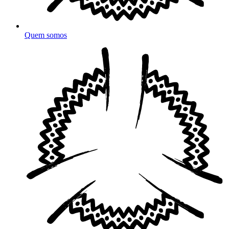
Quem somos