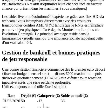
via Basketnews.Net afin d’optimiser leurs chances face au facteur
chance pur présent dans les machines à sous classiques.|
Les tables live ont révolutionné l’expérience grâce aux flux HD via
webcam : vous interagissez directement avec des croupiers
francophones certifiés AML/KYC tandis que le RNG est remplacé
par un vrai jeu physique diffusé depuis Montréal ou Londres via
Evolution Gaming®. Le principal avantage réside dans la
transparence visuelle ainsi qu’une ambiance sociale rappelant celle
d’un vrai salon réel.
Gestion de bankroll et bonnes pratiques
de jeu responsable
Une bonne gestion financière commence dès le premier euro déposé
: fixez un budget mensuel strict — disons €200 maximum — puis
divisez-le quotidiennement (€10–€20) afin d’éviter toute tentation
impulsive après une série perdante prolongée.
Utilisez toujours une feuille Excel simple :
Date
Dépôt (€)
Gain/perte (€)
Solde cumulé (€)
01/03/2026
50
-12
38
…
…
… │ …