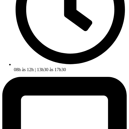
08h às 12h | 13h30 às 17h30