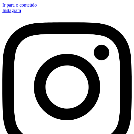
Ir para o conteúdo
Instagram