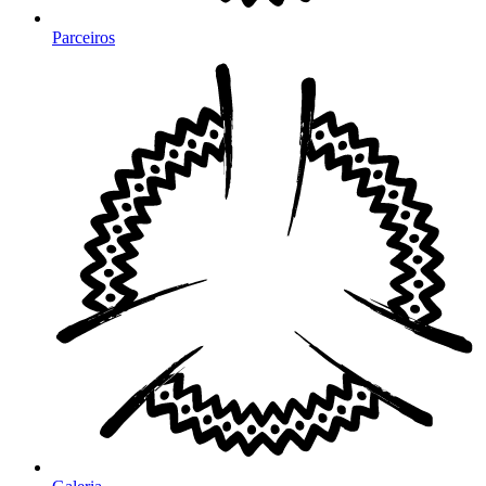
Parceiros