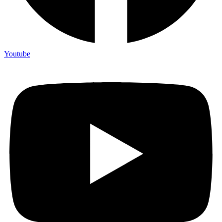
Youtube