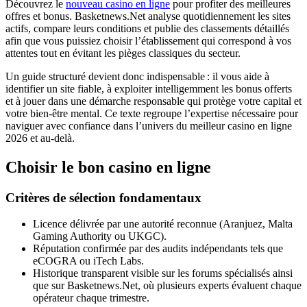
Découvrez le
nouveau casino en ligne
pour profiter des meilleures
offres et bonus. Basketnews.Net analyse quotidiennement les sites
actifs, compare leurs conditions et publie des classements détaillés
afin que vous puissiez choisir l’établissement qui correspond à vos
attentes tout en évitant les pièges classiques du secteur.
Un guide structuré devient donc indispensable : il vous aide à
identifier un site fiable, à exploiter intelligemment les bonus offerts
et à jouer dans une démarche responsable qui protège votre capital et
votre bien‑être mental. Ce texte regroupe l’expertise nécessaire pour
naviguer avec confiance dans l’univers du meilleur casino en ligne
2026 et au‑delà.
Choisir le bon casino en ligne
Critères de sélection fondamentaux
Licence délivrée par une autorité reconnue (Aranjuez, Malta
Gaming Authority ou UKGC).
Réputation confirmée par des audits indépendants tels que
eCOGRA ou iTech Labs.
Historique transparent visible sur les forums spécialisés ainsi
que sur Basketnews.Net, où plusieurs experts évaluent chaque
opérateur chaque trimestre.