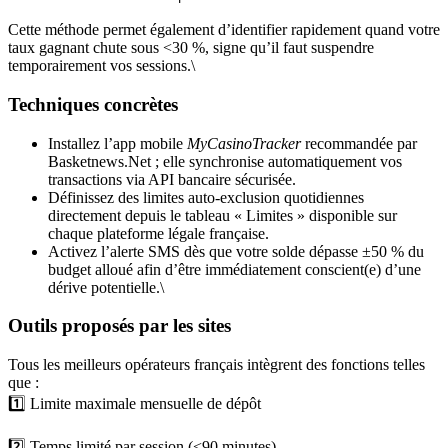
Cette méthode permet également d’identifier rapidement quand votre
taux gagnant chute sous <30 %, signe qu’il faut suspendre
temporairement vos sessions.\
Techniques concrètes
Installez l’app mobile
MyCasinoTracker
recommandée par
Basketnews.Net ; elle synchronise automatiquement vos
transactions via API bancaire sécurisée.
Définissez des limites auto‑exclusion quotidiennes
directement depuis le tableau « Limites » disponible sur
chaque plateforme légale française.
Activez l’alerte SMS dès que votre solde dépasse ±50 % du
budget alloué afin d’être immédiatement conscient(e) d’une
dérive potentielle.\
Outils proposés par les sites
Tous les meilleurs opérateurs français intègrent des fonctions telles
que :
1️⃣ Limite maximale mensuelle de dépôt
2️⃣ Temps limité par session (<90 minutes)