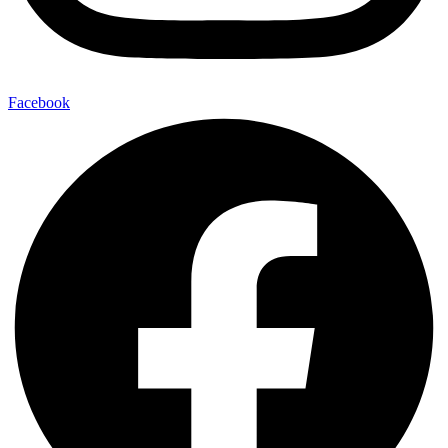
Facebook