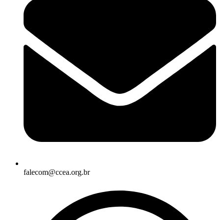
falecom@ccea.org.br