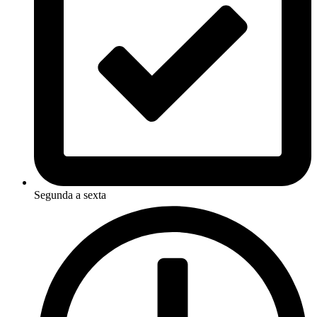
Segunda a sexta