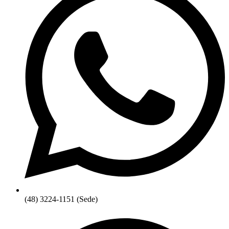
(48) 3224-1151 (Sede)