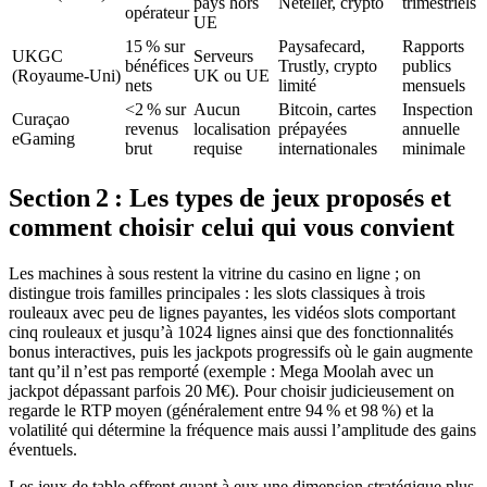
pays hors
Neteller, crypto
trimestriels
opérateur
UE
15 % sur
Paysafecard,
Rapports
UKGC
Serveurs
bénéfices
Trustly, crypto
publics
(Royaume‑Uni)
UK ou UE
nets
limité
mensuels
<2 % sur
Aucun
Bitcoin, cartes
Inspection
Curaçao
revenus
localisation
prépayées
annuelle
eGaming
brut
requise
internationales
minimale
Section 2 : Les types de jeux proposés et
comment choisir celui qui vous convient
Les machines à sous restent la vitrine du casino en ligne ; on
distingue trois familles principales : les slots classiques à trois
rouleaux avec peu de lignes payantes, les vidéos slots comportant
cinq rouleaux et jusqu’à 1024 lignes ainsi que des fonctionnalités
bonus interactives, puis les jackpots progressifs où le gain augmente
tant qu’il n’est pas remporté (exemple : Mega Moolah avec un
jackpot dépassant parfois 20 M€). Pour choisir judicieusement on
regarde le RTP moyen (généralement entre 94 % et 98 %) et la
volatilité qui détermine la fréquence mais aussi l’amplitude des gains
éventuels.
Les jeux de table offrent quant à eux une dimension stratégique plus