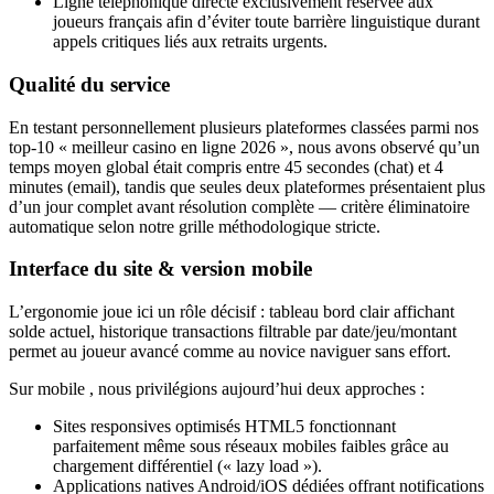
Ligne téléphonique directe exclusivement réservée aux
joueurs français afin d’éviter toute barrière linguistique durant
appels critiques liés aux retraits urgents.
Qualité du service
En testant personnellement plusieurs plateformes classées parmi nos
top‑10 « meilleur casino en ligne 2026 », nous avons observé qu’un
temps moyen global était compris entre 45 secondes (chat) et 4
minutes (email), tandis que seules deux plateformes présentaient plus
d’un jour complet avant résolution complète — critère éliminatoire
automatique selon notre grille méthodologique stricte.
Interface du site & version mobile
L’ergonomie joue ici un rôle décisif : tableau bord clair affichant
solde actuel, historique transactions filtrable par date/jeu/montant
permet au joueur avancé comme au novice naviguer sans effort.
Sur mobile , nous privilégions aujourd’hui deux approches :
Sites responsives optimisés HTML5 fonctionnant
parfaitement même sous réseaux mobiles faibles grâce au
chargement différentiel (« lazy load »).
Applications natives Android/iOS dédiées offrant notifications