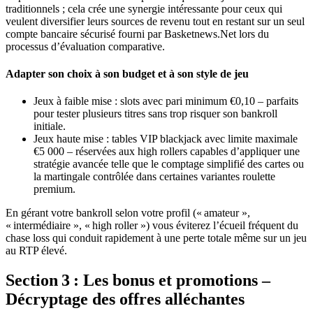
traditionnels ; cela crée une synergie intéressante pour ceux qui
veulent diversifier leurs sources de revenu tout en restant sur un seul
compte bancaire sécurisé fourni par Basketnews.Net lors du
processus d’évaluation comparative.
Adapter son choix à son budget et à son style de jeu
Jeux à faible mise : slots avec pari minimum €0,10 – parfaits
pour tester plusieurs titres sans trop risquer son bankroll
initiale.
Jeux haute mise : tables VIP blackjack avec limite maximale
€5 000 – réservées aux high rollers capables d’appliquer une
stratégie avancée telle que le comptage simplifié des cartes ou
la martingale contrôlée dans certaines variantes roulette
premium.
En gérant votre bankroll selon votre profil (« amateur »,
« intermédiaire », « high roller ») vous éviterez l’écueil fréquent du
chase loss qui conduit rapidement à une perte totale même sur un jeu
au RTP élevé.
Section 3 : Les bonus et promotions –
Décryptage des offres alléchantes