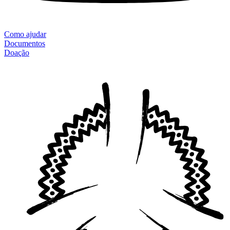
Como ajudar
Documentos
Doação