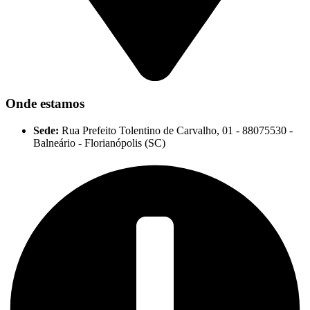
Onde estamos
Sede:
Rua Prefeito Tolentino de Carvalho, 01 - 88075530 -
Balneário - Florianópolis (SC)