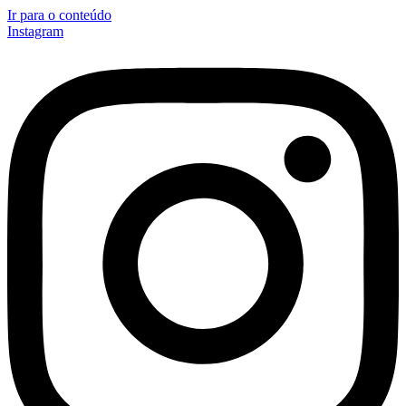
Ir para o conteúdo
Instagram