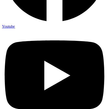
Youtube