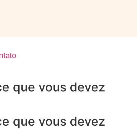
ntato
 ce que vous devez
 ce que vous devez