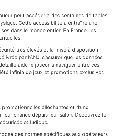
joueur peut accéder à des centaines de tables
sique. Cette accessibilité a entraîné une
ises dans le monde entier. En France, les
entuelles.
curité très élevés et la mise à disposition
 délivrée par l’ANJ, s’assurer que les données
taillé aide le joueur à naviguer entre ces
été infinie de jeux et promotions exclusives
s promotionnelles alléchantes et d’une
r leur chance depuis leur salon. Découvrez le
écurisée et ludique.
 impose des normes spécifiques aux opérateurs