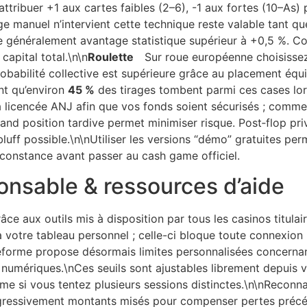
tribuer +1 aux cartes faibles (2–6), -1 aux fortes (10–As) 
nge manuel n’intervient cette technique reste valable tant q
e généralement avantage statistique supérieur à +0,5 %. Co
apital total.\n\n
Roulette
Sur roue européenne choisissez 
babilité collective est supérieure grâce au placement équi
ent qu’environ
45 %
des tirages tombent parmi ces cases lors
 licencée ANJ afin que vos fonds soient sécurisés ; comme
d position tardive permet minimiser risque. Post‑flop priv
bluff possible.\n\nUtiliser les versions “démo” gratuites per
e constance avant passer au cash game officiel.
ponsable & ressources d’aide
râce aux outils mis à disposition par tous les casinos titul
 votre tableau personnel ; celle-ci bloque toute connexion 
forme propose désormais limites personnalisées concernan
umériques.\nCes seuils sont ajustables librement depuis vo
ême si vous tentez plusieurs sessions distinctes.\n\nReconna
gressivement montants misés pour compenser pertes précéde