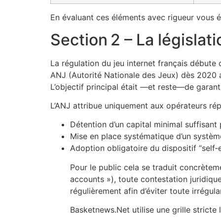
En évaluant ces éléments avec rigueur vous év
Section 2 – La législat
La régulation du jeu internet français débute 
ANJ (Autorité Nationale des Jeux) dès 2020 a
L’objectif principal était —et reste—de garant
L’ANJ attribue uniquement aux opérateurs rép
Détention d’un capital minimal suffisant 
Mise en place systématique d’un système
Adoption obligatoire du dispositif “self
Pour le public cela se traduit concrète
accounts »), toute contestation juridiqu
régulièrement afin d’éviter toute irrégular
Basketnews.Net utilise une grille stricte 