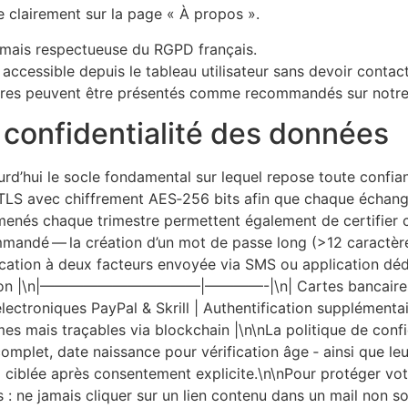
ée clairement sur la page « À propos ».
mais respectueuse du RGPD français.
 accessible depuis le tableau utilisateur sans devoir contact
itères peuvent être présentés comme recommandés sur notr
t confidentialité des données
urd’hui le socle fondamental sur lequel repose toute confian
L/TLS avec chiffrement AES‑256 bits afin que chaque échange
nes menés chaque trimestre permettent également de certifi
mandé — la création d’un mot de passe long (>12 caractè
ication à deux facteurs envoyée via SMS ou application dé
iption |\n|———————————|————-|\n| Cartes bancaires Vi
électroniques PayPal & Skrill | Authentification supplément
 mais traçables via blockchain |\n\nLa politique de confid
plet, date naissance pour vérification âge ‑ ainsi que leu
iblée après consentement explicite.\n\nPour protéger votr
 ne jamais cliquer sur un lien contenu dans un mail non sol