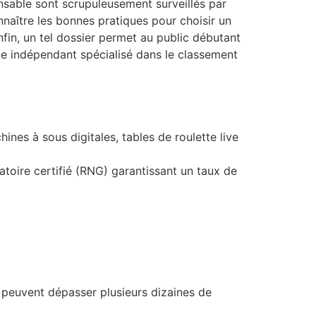
onsable sont scrupuleusement surveillés par
naître les bonnes pratiques pour choisir un
nfin, un tel dossier permet au public débutant
te indépendant spécialisé dans le classement
ines à sous digitales, tables de roulette live
éatoire certifié (RNG) garantissant un taux de
i peuvent dépasser plusieurs dizaines de