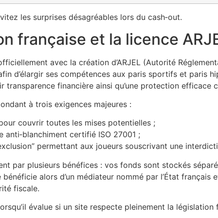
itez les surprises désagréables lors du cash‑out.
ion française et la licence AR
officiellement avec la création d’ARJEL (Autorité Réglementa
fin d’élargir ses compétences aux paris sportifs et paris h
ir transparence financière ainsi qu’une protection efficace 
ondant à trois exigences majeures :
pour couvrir toutes les mises potentielles ;
 anti‑blanchiment certifié ISO 27001 ;
‑exclusion” permettant aux joueurs souscrivant une interdict
ment par plusieurs bénéfices : vos fonds sont stockés sépa
e bénéficie alors d’un médiateur nommé par l’État français 
ité fiscale.
lorsqu’il évalue si un site respecte pleinement la législation 