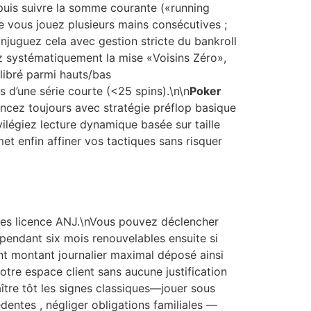
puis suivre la somme courante («​running
ue vous jouez plusieurs mains consécutives ;
njuguez cela avec gestion stricte du bankroll
systématiquement la mise «​Voisins Zéro​»,
libré parmi hauts/bas
 d’une série courte (<25 spins).\n\n
Poker
ncez toujours avec stratégie préflop basique
ilégiez lecture dynamique basée sur taille
met enfin affiner vos tactiques sans risquer
aires licence ANJ.\nVous pouvez déclencher
pendant six mois renouvelables ensuite si
t montant journalier maximal déposé ainsi
tre espace client sans aucune justification
ître tôt les signes classiques—jouer sous
ntes , négliger obligations familiales —