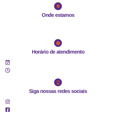
Onde estamos
Sede:
Rua Prefeito Tolentino de Carvalho, 01 - 88075530 -
Balneário - Florianópolis (SC)
Horário de atendimento
Segunda a sexta
08h às 12h | 13h30 às 17h30
Siga nossas redes sociais
@centroculturalanastacia
/centroculturalescravaanastacia