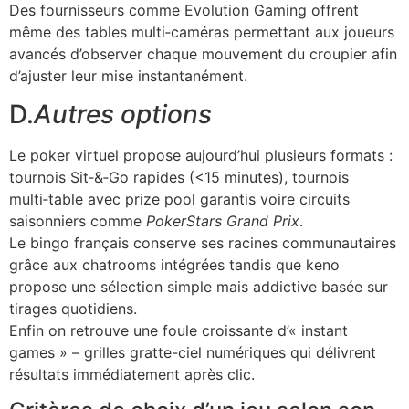
Des fournisseurs comme Evolution Gaming offrent
même des tables multi‑caméras permettant aux joueurs
avancés d’observer chaque mouvement du croupier afin
d’ajuster leur mise instantanément.
D.
Autres options
Le poker virtuel propose aujourd’hui plusieurs formats :
tournois Sit‑&‑Go rapides (<15 minutes), tournois
multi‑table avec prize pool garantis voire circuits
saisonniers comme
PokerStars Grand Prix
.
Le bingo français conserve ses racines communautaires
grâce aux chatrooms intégrées tandis que keno
propose une sélection simple mais addictive basée sur
tirages quotidiens.
Enfin on retrouve une foule croissante d’« instant
games » – grilles gratte-ciel numériques qui délivrent
résultats immédiatement après clic.