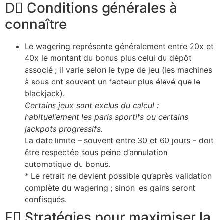
D️⃣ Conditions générales à
connaître
Le wagering représente généralement entre 20x et
40x le montant du bonus plus celui du dépôt
associé ; il varie selon le type de jeu (les machines
à sous ont souvent un facteur plus élevé que le
blackjack).
Certains jeux sont exclus du calcul :
habituellement les paris sportifs ou certains
jackpots progressifs.
La date limite – souvent entre 30 et 60 jours – doit
être respectée sous peine d’annulation
automatique du bonus.
* Le retrait ne devient possible qu’après validation
complète du wagering ; sinon les gains seront
confisqués.
E️⃣ Stratégies pour maximiser la