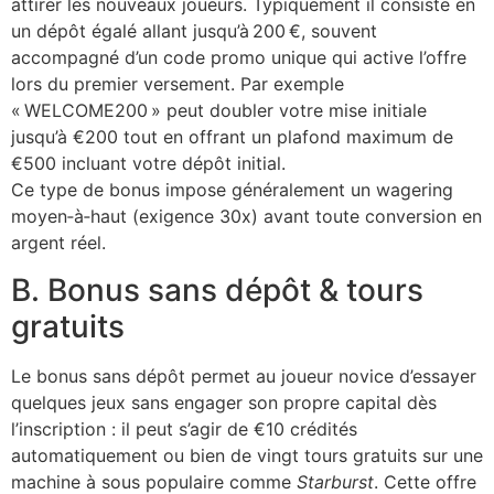
attirer les nouveaux joueurs. Typiquement il consiste en
un dépôt égalé allant jusqu’à 200 €, souvent
accompagné d’un code promo unique qui active l’offre
lors du premier versement. Par exemple
« WELCOME200 » peut doubler votre mise initiale
jusqu’à €200 tout en offrant un plafond maximum de
€500 incluant votre dépôt initial.
Ce type de bonus impose généralement un wagering
moyen‑à‑haut (exigence 30x) avant toute conversion en
argent réel.
B. Bonus sans dépôt & tours
gratuits
Le bonus sans dépôt permet au joueur novice d’essayer
quelques jeux sans engager son propre capital dès
l’inscription : il peut s’agir de €10 crédités
automatiquement ou bien de vingt tours gratuits sur une
machine à sous populaire comme
Starburst
. Cette offre