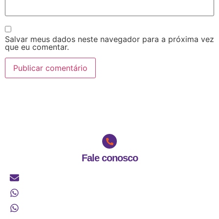
Salvar meus dados neste navegador para a próxima vez
que eu comentar.
Fale conosco
falecom@ccea.org.br
(48) 3224-1151 (Sede)
(48) 3028-1002 (Casa de Acolhimento)