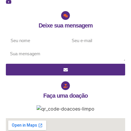
Centro Cultural Anastácia
Deixe sua mensagem
Faça uma doação