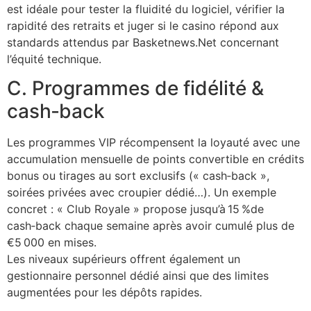
est idéale pour tester la fluidité du logiciel, vérifier la
rapidité des retraits et juger si le casino répond aux
standards attendus par Basketnews.Net concernant
l’équité technique.
C. Programmes de fidélité &
cash‑back
Les programmes VIP récompensent la loyauté avec une
accumulation mensuelle de points convertible en crédits
bonus ou tirages au sort exclusifs (« cash‑back »,
soirées privées avec croupier dédié…). Un exemple
concret : « Club Royale » propose jusqu’à 15 %​de
cash‑back chaque semaine après avoir cumulé plus de
€5 000 en mises.
Les niveaux supérieurs offrent également un
gestionnaire personnel dédié ainsi que des limites
augmentées pour les dépôts rapides.