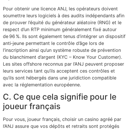
Pour obtenir une licence ANJ, les opérateurs doivent
soumettre leurs logiciels à des audits indépendants afin
de prouver l’équité du générateur aléatoire (RNG) et le
respect d’un RTP minimum généralement fixé autour
de 96 %. Ils sont également tenus d’intégrer un dispositif
anti‑jeune permettant le contrôle d’âge lors de
l’inscription ainsi qu’un système robuste de prévention
du blanchiment d’argent (KYC – Know Your Customer).
Les sites offshore reconnus par l’ANJ peuvent proposer
leurs services tant qu’ils acceptent ces contrôles et
qu’ils sont hébergés dans une juridiction compatible
avec la réglementation européenne.
C. Ce que cela signifie pour le
joueur français
Pour vous, joueur français, choisir un casino agréé par
l’ANJ assure que vos dépôts et retraits sont protégés