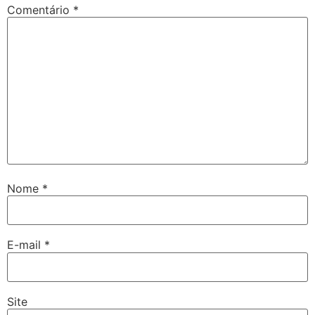
Comentário
*
Nome
*
E-mail
*
Site