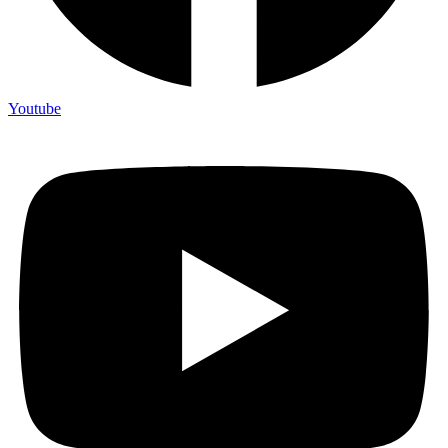
Youtube