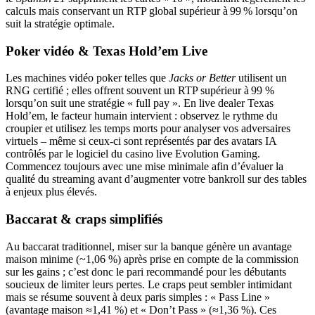
calculs mais conservant un RTP global supérieur à 99 % lorsqu’on
suit la stratégie optimale.
Poker vidéo & Texas Hold’em Live
Les machines vidéo poker telles que
Jacks or Better
utilisent un
RNG certifié ; elles offrent souvent un RTP supérieur à 99 %
lorsqu’on suit une stratégie « full pay ». En live dealer Texas
Hold’em, le facteur humain intervient : observez le rythme du
croupier et utilisez les temps morts pour analyser vos adversaires
virtuels – même si ceux-ci sont représentés par des avatars IA
contrôlés par le logiciel du casino live Evolution Gaming.
Commencez toujours avec une mise minimale afin d’évaluer la
qualité du streaming avant d’augmenter votre bankroll sur des tables
à enjeux plus élevés.
Baccarat & craps simplifiés
Au baccarat traditionnel, miser sur la banque génère un avantage
maison minime (~1,06 %) après prise en compte de la commission
sur les gains ; c’est donc le pari recommandé pour les débutants
soucieux de limiter leurs pertes. Le craps peut sembler intimidant
mais se résume souvent à deux paris simples : « Pass Line »
(avantage maison ≈1,41 %) et « Don’t Pass » (≈1,36 %). Ces