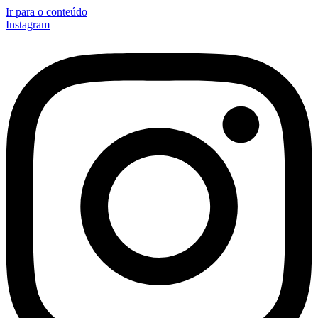
Ir para o conteúdo
Instagram