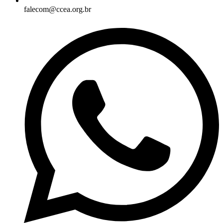
falecom@ccea.org.br