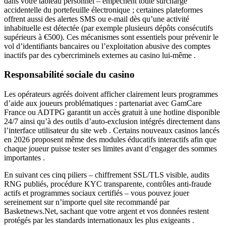
dans votre tableau personnel – empêchent toute surcharge
accidentelle du portefeuille électronique ; certaines plateformes
offrent aussi des alertes SMS ou e‑mail dès qu’une activité
inhabituelle est détectée (par exemple plusieurs dépôts consécutifs
supérieurs à €500). Ces mécanismes sont essentiels pour prévenir le
vol d’identifiants bancaires ou l’exploitation abusive des comptes
inactifs par des cybercriminels externes au casino lui‑même .
Responsabilité sociale du casino
Les opérateurs agréés doivent afficher clairement leurs programmes
d’aide aux joueurs problématiques : partenariat avec GamCare
France ou ADTPG garantit un accès gratuit à une hotline disponible
24/7 ainsi qu’à des outils d’auto‑exclusion intégrés directement dans
l’interface utilisateur du site web . Certains nouveaux casinos lancés
en 2026 proposent même des modules éducatifs interactifs afin que
chaque joueur puisse tester ses limites avant d’engager des sommes
importantes .
En suivant ces cinq piliers – chiffrement SSL/TLS visible, audits
RNG publiés, procédure KYC transparente, contrôles anti‑fraude
actifs et programmes sociaux certifiés – vous pouvez jouer
sereinement sur n’importe quel site recommandé par
Basketnews.Net, sachant que votre argent et vos données restent
protégés par les standards internationaux les plus exigeants .