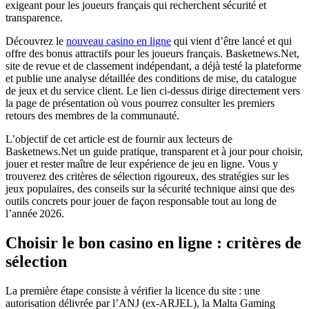
exigeant pour les joueurs français qui recherchent sécurité et
transparence.
Découvrez le
nouveau casino en ligne
qui vient d’être lancé et qui
offre des bonus attractifs pour les joueurs français. Basketnews.Net,
site de revue et de classement indépendant, a déjà testé la plateforme
et publie une analyse détaillée des conditions de mise, du catalogue
de jeux et du service client. Le lien ci‑dessus dirige directement vers
la page de présentation où vous pourrez consulter les premiers
retours des membres de la communauté.
L’objectif de cet article est de fournir aux lecteurs de
Basketnews.Net un guide pratique, transparent et à jour pour choisir,
jouer et rester maître de leur expérience de jeu en ligne. Vous y
trouverez des critères de sélection rigoureux, des stratégies sur les
jeux populaires, des conseils sur la sécurité technique ainsi que des
outils concrets pour jouer de façon responsable tout au long de
l’année 2026.
Choisir le bon casino en ligne : critères de
sélection
La première étape consiste à vérifier la licence du site : une
autorisation délivrée par l’ANJ (ex‑ARJEL), la Malta Gaming