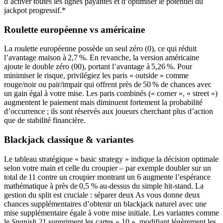
d’activer toutes les lignes payantes et d’optimiser le potentiel du
jackpot progressif.*
Roulette européenne vs américaine
La roulette européenne possède un seul zéro (0), ce qui réduit
l’avantage maison à 2,7 %. En revanche, la version américaine
ajoute le double zéro (00), portant l’avantage à 5,26 %. Pour
minimiser le risque, privilégiez les paris « outside » comme
rouge/noir ou pair/impair qui offrent près de 50 % de chances avec
un gain égal à votre mise. Les paris combinés (« corner », « street »)
augmentent le paiement mais diminuent fortement la probabilité
d’occurrence ; ils sont réservés aux joueurs cherchant plus d’action
que de stabilité financière.
Blackjack classique & variantes
Le tableau stratégique « basic strategy » indique la décision optimale
selon votre main et celle du croupier – par exemple doubler sur un
total de 11 contre un croupier montrant un 6 augmente l’espérance
mathématique à près de 0,5 % au-dessus du simple hit‑stand. La
gestion du split est cruciale : séparer deux As vous donne deux
chances supplémentaires d’obtenir un blackjack naturel avec une
mise supplémentaire égale à votre mise initiale. Les variantes comme
le
Spanish 21
suppriment les cartes « 10 », modifiant légèrement les