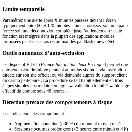
Limite temporelle
Paramétrez une alerte après X minutes passées devant l’écran –
typiquement entre 60 et 120 minutes – puis choisissez soit une pause
forcée soit une déconnexion complète jusqu’au lendemain ; cette
fonction est intégrée dans la plupart des applications mobiles
proposées par les casinos recommandés par Basketnews.Net .
Outils nationaux d’auto‑exclusion
Le dispositif FIJEL (
France Interdiction Jeux En Ligne
) permet une
auto‑exclusion définitive pendant au moins six mois via inscription
directe sur son site officiel ou via demande auprès du support client
du casino partenaire . La procédure se fait habituellement en trois
étapes simples : formulaire en ligne → validation identité → blocage
effectif du compte sous 48 heures .
Détection précoce des comportements à risque
Les indicateurs clés comprennent :
Augmentation soudaine (>30 %) du montant moyen misé
Sessions nocturnes prolongées (>3 heures entre minuit et 4 h)