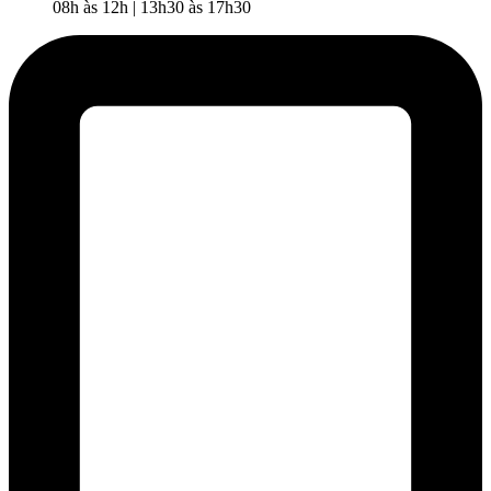
08h às 12h | 13h30 às 17h30