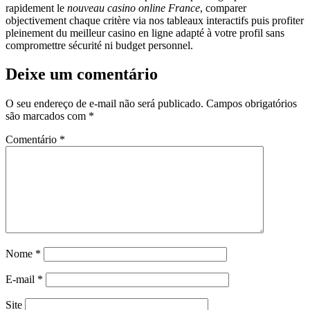
rapidement le
nouveau casino online France
, comparer
objectivement chaque critère via nos tableaux interactifs puis profiter
pleinement du meilleur casino en ligne adapté à votre profil sans
compromettre sécurité ni budget personnel.
Deixe um comentário
O seu endereço de e-mail não será publicado.
Campos obrigatórios
são marcados com
*
Comentário
*
Nome
*
E-mail
*
Site