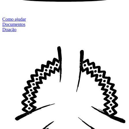
Como ajudar
Documentos
Doação