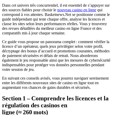
Dans cet univers très concurrentiel, il est essentiel de s’appuyer sur
des sources fiables pour choisir le
nouveau casino en ligne
qui
correspond à vos attentes. Basketnews.Net se positionne comme le
guide indépendant qui teste chaque offre, analyse les licences et
classe les sites selon leurs performances réelles. Vous y trouverez
des revues détaillées du meilleur casino en ligne France et des
comparatifs mis à jour chaque semaine.
Ce guide vous propose un panorama complet : comment vérifier la
licence d’un opérateur, quels jeux privilégier selon votre profil,
décryptage des bonus d’accueil et promotions courantes, méthodes
de paiement sécurisées et délais de retrait. Nous aborderons
également le jeu responsable ainsi que les mesures de cybersécurité
indispensables pour protéger vos données personnelles pendant
votre session de jeu.
En suivant ces conseils avisés, vous pourrez naviguer sereinement
entre les différents nouveaux sites de casino en ligne tout en
augmentant vos chances de gains durables et sécurisés.
Section 1 – Comprendre les licences et la
régulation des casinos en
ligne (≈ 260 mots)