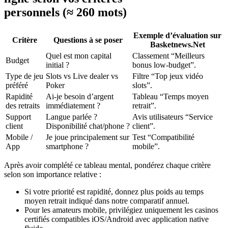
personnels (≈ 260 mots)
Exemple d’évaluation sur
Critère
Questions à se poser
Basketnews.Net
Quel est mon capital
Classement “Meilleurs
Budget
initial ?
bonus low‑budget”.
Type de jeu
Slots vs Live dealer vs
Filtre “Top jeux vidéo
préféré
Poker
slots”.
Rapidité
Ai‑je besoin d’argent
Tableau “Temps moyen
des retraits
immédiatement ?
retrait”.
Support
Langue parlée ?
Avis utilisateurs “Service
client
Disponibilité chat/phone ?
client”.
Mobile /
Je joue principalement sur
Test “Compatibilité
App
smartphone ?
mobile”.
Après avoir complété ce tableau mental, pondérez chaque critère
selon son importance relative :
Si votre priorité est rapidité, donnez plus poids au temps
moyen retrait indiqué dans notre comparatif annuel.
Pour les amateurs mobile, privilégiez uniquement les casinos
certifiés compatibles iOS/Android avec application native