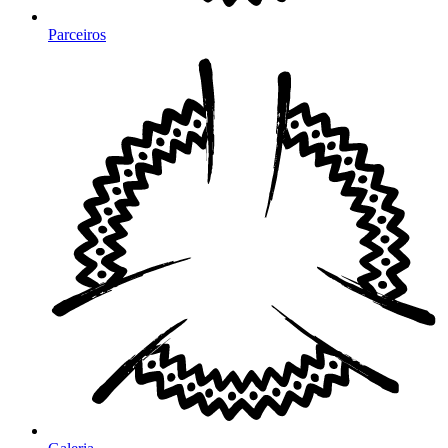
Parceiros