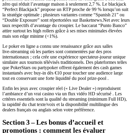
zéro qui réduit l’avantage maison à seulement 2,7 %. Le blackjack
“Perfect Blackjack” propose un RTP proche de 99 % lorsqu’on suit
la stratégie optimale ; plusieurs variantes comme “Spanish 21” ou
“Double Exposure” sont répertoriées sur Basketnews.Net avec leurs
taux respectifs d’avantage du croupier. Le baccarat “Punto Banco”
attire surtout les high rollers grâce à ses mises minimales élevées
mais son edge minime (<1%).
Le poker en ligne a connu une renaissance grâce aux salles
live‑streaming où les parties sont commentées par des pros
internationaux ; cela crée une expérience spectateur‑joueur unique
similaire aux tournois télévisés traditionnels. Des plateformes telles
que PokerStars ou partypoker offrent également des cash games
instantanés avec buy‑in dès €10 pour toucher une audience large
tout en conservant une forte liquidité du pool prize‑pool .
Enfin les jeux avec croupier réel (« Live Dealer ») reproduisent
l’ambiance d’un vrai casino via un flux vidéo HD sécurisé . Les
critères essentiels sont la qualité du streaming (minimum Full HD),
la rapidité du chat texte/voix et la disponibilité multilingue des
dealers français ou anglais selon votre préférence.
Section 3 – Les bonus d’accueil et
promotions : comment les évaluer