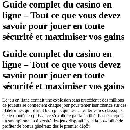
Guide complet du casino en
ligne – Tout ce que vous devez
savoir pour jouer en toute
sécurité et maximiser vos gains
Guide complet du casino en
ligne – Tout ce que vous devez
savoir pour jouer en toute
sécurité et maximiser vos gains
Le jeu en ligne connaît une explosion sans précédent : des millions
de joueurs se connectent chaque jour pour tenter leur chance sur des
plateformes qui offrent bien plus que les salles terrestres classiques.
Cette montée en puissance s’explique par la facilité d’accès depuis
un smartphone, la diversité des jeux disponibles et la possibilité de
profiter de bonus généreux dès le premier dépôt.