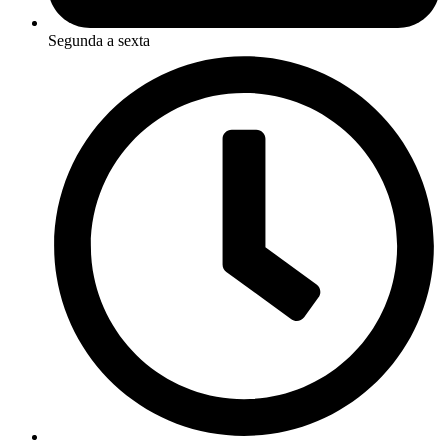
Segunda a sexta