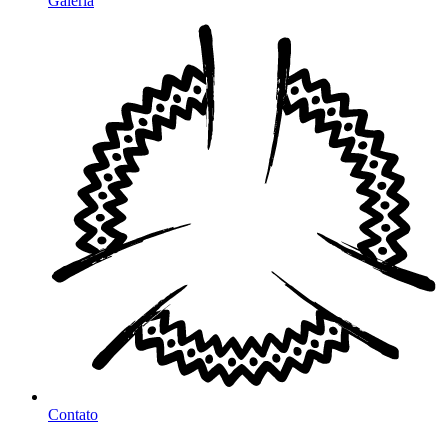
Galeria
Contato