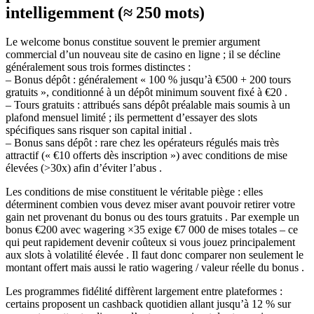
intelligemment (≈ 250 mots)
Le welcome bonus constitue souvent le premier argument
commercial d’un nouveau site de casino en ligne ; il se décline
généralement sous trois formes distinctes :
– Bonus dépôt : généralement « 100 % jusqu’à €500 + 200 tours
gratuits », conditionné à un dépôt minimum souvent fixé à €20 .
– Tours gratuits : attribués sans dépôt préalable mais soumis à un
plafond mensuel limité ; ils permettent d’essayer des slots
spécifiques sans risquer son capital initial .
– Bonus sans dépôt : rare chez les opérateurs régulés mais très
attractif (« €10 offerts dès inscription ») avec conditions de mise
élevées (>30x) afin d’éviter l’abus .
Les conditions de mise constituent le véritable piège : elles
déterminent combien vous devez miser avant pouvoir retirer votre
gain net provenant du bonus ou des tours gratuits . Par exemple un
bonus €200 avec wagering ×35 exige €7 000 de mises totales – ce
qui peut rapidement devenir coûteux si vous jouez principalement
aux slots à volatilité élevée . Il faut donc comparer non seulement le
montant offert mais aussi le ratio wagering / valeur réelle du bonus .
Les programmes fidélité diffèrent largement entre plateformes :
certains proposent un cashback quotidien allant jusqu’à 12 % sur