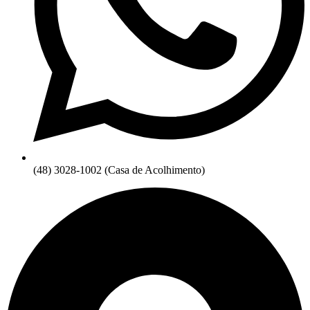
(48) 3028-1002 (Casa de Acolhimento)