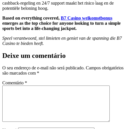
cashback‑regeling en 24/7 support maakt het risico laag en de
potentiële beloning hoog.
Based on everything covered,
B7 Casino welkomstbonus
emerges as the top choice for anyone looking to turn a simple
sports bet into a life‑changing jackpot.
Speel verantwoord, stel limieten en geniet van de spanning die B7
Casino te bieden heeft.
Deixe um comentário
O seu endereço de e-mail não será publicado.
Campos obrigatórios
são marcados com
*
Comentário
*