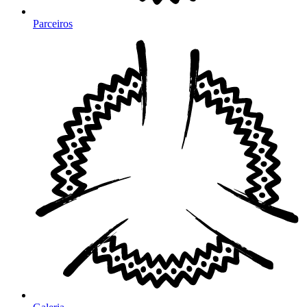
Parceiros