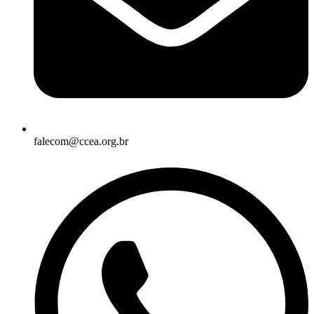
falecom@ccea.org.br