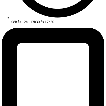
08h às 12h | 13h30 às 17h30