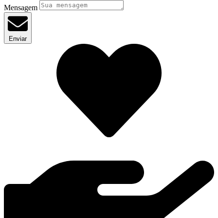
Mensagem
Enviar