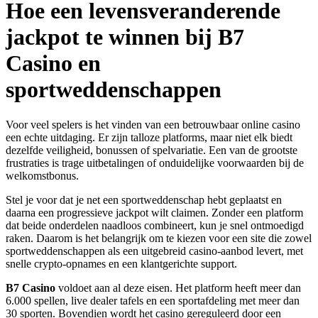
Hoe een levensveranderende
jackpot te winnen bij B7
Casino en
sportweddenschappen
Voor veel spelers is het vinden van een betrouwbaar online casino
een echte uitdaging. Er zijn talloze platforms, maar niet elk biedt
dezelfde veiligheid, bonussen of spelvariatie. Een van de grootste
frustraties is trage uitbetalingen of onduidelijke voorwaarden bij de
welkomstbonus.
Stel je voor dat je net een sportweddenschap hebt geplaatst en
daarna een progressieve jackpot wilt claimen. Zonder een platform
dat beide onderdelen naadloos combineert, kun je snel ontmoedigd
raken. Daarom is het belangrijk om te kiezen voor een site die zowel
sportweddenschappen als een uitgebreid casino‑aanbod levert, met
snelle crypto‑opnames en een klantgerichte support.
B7 Casino
voldoet aan al deze eisen. Het platform heeft meer dan
6.000 spellen, live dealer tafels en een sportafdeling met meer dan
30 sporten. Bovendien wordt het casino gereguleerd door een