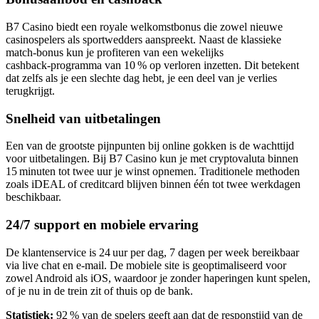
B7 Casino biedt een royale welkomstbonus die zowel nieuwe
casinospelers als sportwedders aanspreekt. Naast de klassieke
match‑bonus kun je profiteren van een wekelijks
cashback‑programma van 10 % op verloren inzetten. Dit betekent
dat zelfs als je een slechte dag hebt, je een deel van je verlies
terugkrijgt.
Snelheid van uitbetalingen
Een van de grootste pijnpunten bij online gokken is de wachttijd
voor uitbetalingen. Bij B7 Casino kun je met cryptovaluta binnen
15 minuten tot twee uur je winst opnemen. Traditionele methoden
zoals iDEAL of creditcard blijven binnen één tot twee werkdagen
beschikbaar.
24/7 support en mobiele ervaring
De klantenservice is 24 uur per dag, 7 dagen per week bereikbaar
via live chat en e‑mail. De mobiele site is geoptimaliseerd voor
zowel Android als iOS, waardoor je zonder haperingen kunt spelen,
of je nu in de trein zit of thuis op de bank.
Statistiek:
92 % van de spelers geeft aan dat de responstijd van de