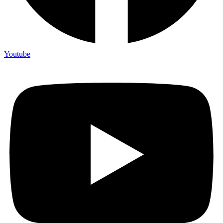
Youtube