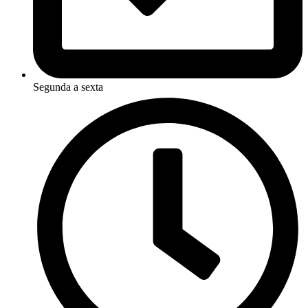
Segunda a sexta