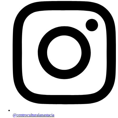
@centroculturalanastacia