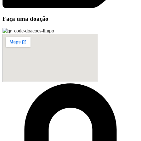
Faça uma doação