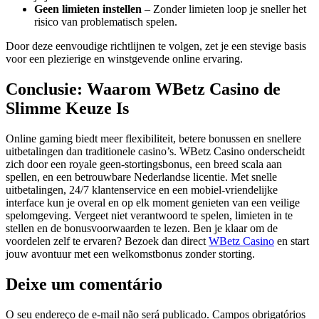
Geen limieten instellen
– Zonder limieten loop je sneller het
risico van problematisch spelen.
Door deze eenvoudige richtlijnen te volgen, zet je een stevige basis
voor een plezierige en winstgevende online ervaring.
Conclusie: Waarom WBetz Casino de
Slimme Keuze Is
Online gaming biedt meer flexibiliteit, betere bonussen en snellere
uitbetalingen dan traditionele casino’s. WBetz Casino onderscheidt
zich door een royale geen‑stortingsbonus, een breed scala aan
spellen, en een betrouwbare Nederlandse licentie. Met snelle
uitbetalingen, 24/7 klantenservice en een mobiel‑vriendelijke
interface kun je overal en op elk moment genieten van een veilige
spelomgeving. Vergeet niet verantwoord te spelen, limieten in te
stellen en de bonusvoorwaarden te lezen. Ben je klaar om de
voordelen zelf te ervaren? Bezoek dan direct
WBetz Casino
en start
jouw avontuur met een welkomstbonus zonder storting.
Deixe um comentário
O seu endereço de e-mail não será publicado.
Campos obrigatórios