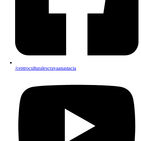
/centroculturalescravaanastacia