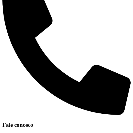
Fale conosco