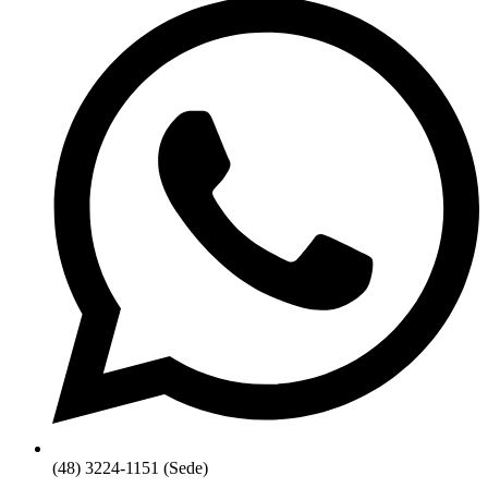
(48) 3224-1151 (Sede)