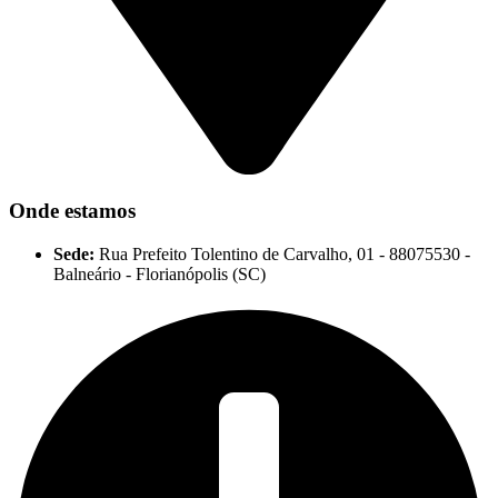
Onde estamos
Sede:
Rua Prefeito Tolentino de Carvalho, 01 - 88075530 -
Balneário - Florianópolis (SC)