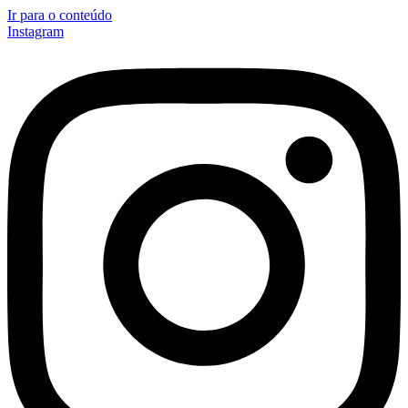
Ir para o conteúdo
Instagram