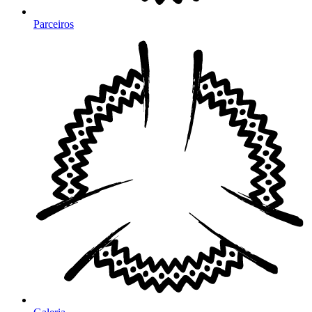
Parceiros