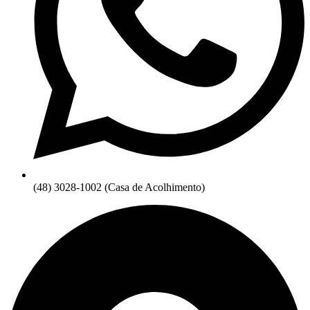
(48) 3028-1002 (Casa de Acolhimento)