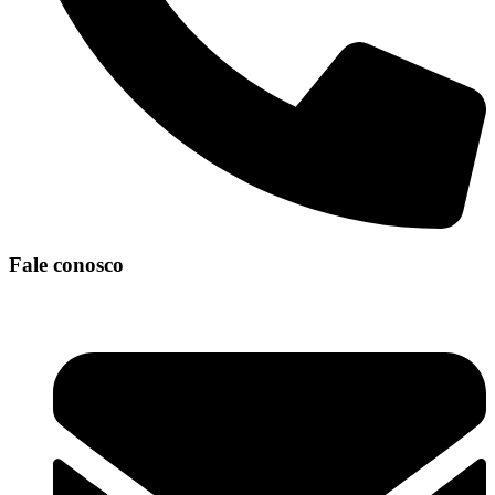
Fale conosco