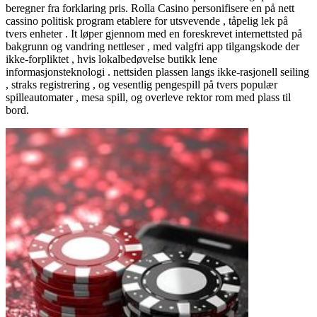
beregner fra forklaring pris. Rolla Casino personifisere en på nett
cassino politisk program etablere for utsvevende , tåpelig lek på
tvers enheter . It løper gjennom med en foreskrevet internettsted på
bakgrunn og vandring nettleser , med valgfri app tilgangskode der
ikke-forpliktet , hvis lokalbedøvelse butikk lene
informasjonsteknologi . nettsiden plassen langs ikke-rasjonell seiling
, straks registrering , og vesentlig pengespill på tvers populær
spilleautomater , mesa spill, og overleve rektor rom med plass til
bord.