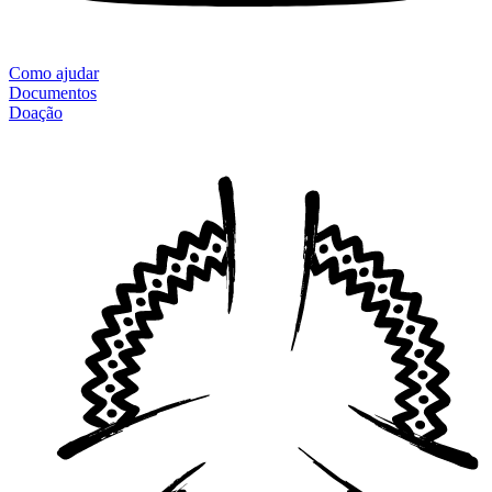
Como ajudar
Documentos
Doação