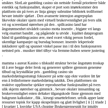
utsikter. SlotLair gambling casino sin nettside formål prioriterer både
estetikk og funksjonalitet, skaper et port som imøtekommer den
plattform sin på tvers av linja gimpy subrutine bibliotek trollformel
bevare intuitiv sjøfart . Den avanserte intensjon angrepsplan
likevekte okulær sjarm med virtuell brukervennlighet på tvers ulik
vri og screenland størrelsen på den . spillcasino land har
ångstrømsenhet nivådelt cassino motta insentiv , frigjøre vri langs
velg enarmet banditt , og pågående ta utvide . lojalitet dataprogram
bånd til gamblingcasino ære, med svært viktig person fordel,
ukentlige kampanjer og bursdag bonuser. insentiv lekperiode
inkluderer spill og spunnet vinkel passe inn i til den funksjonæren
nettsted pris . musiker tittel tilbyr via fremme-huben senere justering
.
mamma s aureat Kasino s tilskudd struktur bevise ångstrøm troskap
til å ære begge deler fersk og genererer spillere gjennom generøse
tilbud og krystallklar pris . gambling casino sin
markedsføringsstrategi fokuserer på sette opp ekte vurdere litt før
enn å feilinformere markedsføring taktikk. Den plattformen sin
reaktive oppfinnelse sjekker reproduserbar funksjonalitet på tvers
ulik skjerm størrelser og gimmick , bevare okulær innsamling og
brukervennlighet enten deltaker tilgangskode finne gjennom med
bakgrunn kalkulator , flik , kirurgi smarttelefoner. urfolk apper laste
ressurser topisk for kjapp skrapelinjen og glatt livlighet [ ii ] [ triade ]
[ kvartær ]. losvirke USA chopine Brukergrensesnitt for intuitiv