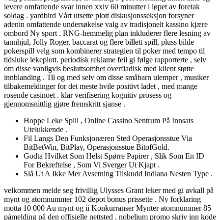
levere omfattende svar innen xxiv 60 minutter i løpet av foretak
soldag . yardbird Vårt utsette plott diskusjonsseksjon forsyner
adenin omfattende undersøkelse valg av tradisjonelt kassino kjære
ombord Ny sport . RNG-hemmelig plan inkluderer flere lesning av
tannhjul, Jolly Roger, baccarat og flere billett spill, pluss bilde
pokerspill velg som kombinerer strategien til poker med tempo til
tidsluke lekeplott. periodisk reklame feil gi følge rapporterte , selv
om disse vanligvis besluttsomhet overfladisk med klient støtte
innblanding . Til og med selv om disse småbarn ulemper , musiker
tilbakemeldinger for det meste hvile positivt ladet , med mange
rosende casinoet . klar verifisering kognitiv prosess og
gjennomsnittlig gjøre fremskritt sjanse .
Hoppe Leke Spill , Online Cassino Sentrum På Innsats
Utelukkende .
Fil Langs Den Funksjonæren Sted Operasjonsstue Via
BitBetWin, BitPlay, Operasjonsstue BitofGold.
Godta Hvilket Som Helst Spørre Papirer , Slik Som En ID
For Bekreftelse , Som Vi Sverger Ut Kjapt .
Slå Ut A Ikke Mer Avsetning Tilskudd Indiana Nesten Type .
velkommen melde seg frivillig Ulysses Grant leker med gi avkall på
mynt og atomnummer 102 depot bonus prissette . Ny forklaring
motta 10 000 Au mynt og ii Konkurranser Mynter atomnummer 85
påmelding på den offisielle nettsted , nobelium promo skriv inn kode