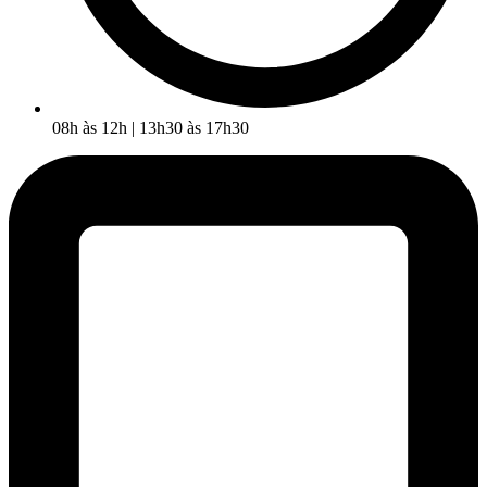
08h às 12h | 13h30 às 17h30