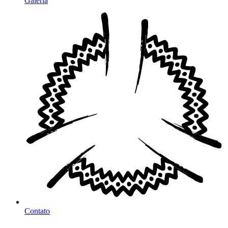
Galeria
Contato