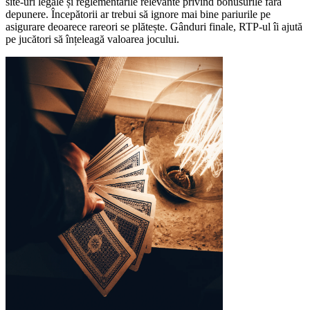
site-uri legale și reglementările relevante privind bonusurile fără
depunere. Începătorii ar trebui să ignore mai bine pariurile pe
asigurare deoarece rareori se plătește. Gânduri finale, RTP-ul îi ajută
pe jucători să înțeleagă valoarea jocului.