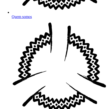
Quem somos