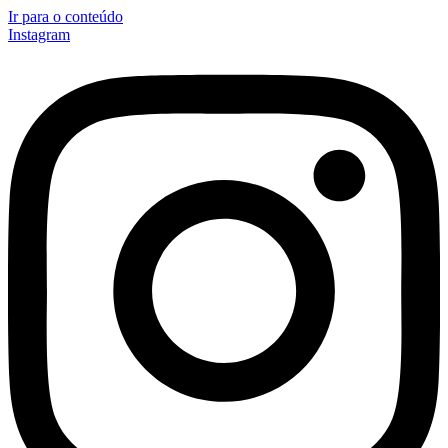
Ir para o conteúdo
Instagram