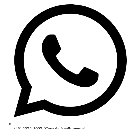
(48) 3028-1002 (Casa de Acolhimento)