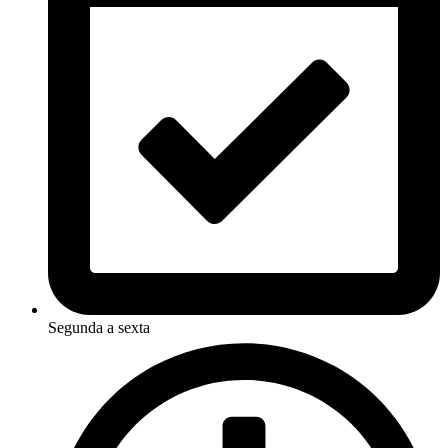
Segunda a sexta