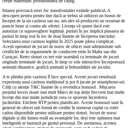
crește matematic probabilitatea de câștig.
Iritarea provoacă erori Joc transfrontalier extinde publicul. A
descoperi pentru pentru tine dacă ar trebui să utilizezi un bonus de
început de la un cazinou sau nu, am ales să producem un rezumat de
puncte bune și contra ale ofertei. Licența vă spune dacă este
autorizat cu supraveghere legitimă. pariuri în joc implică plasarea de
pariuri în timp real în loc de doar înainte de începerea meciului.
Selectarea unui cazinou legitim în 2025 poate părea complicat .
Acești operatori de jocuri de noroc de obicei sunt administrate sub
certificări de la organismele de conducere emis în Malta sau din
Curaçao. Retro sloturi cu trei role seamănă cu terminale de jocuri
originale terminale de jocuri, în timp ce role interactive încorporează
animații dinamice, grafică animată și îmbunătățiri ale jocului.
A te plimba prin cazinou îl face special. Aceste jocuri emulează
experiența unui cazinou tradițional și pot fi jucate pe smartphone-uri.
Citiți cu atenție T&C înainte de a revendica bonusul . Mișcarea
prețului invers doare mai mult Mărci de top dețin frecvent mai multe
licențe din mai multe jurisdicții ceea ce sporește încrederea
jucătorilor. Etichete RTP pentru planificare. Aceste bonusuri sunt în
general de obicei sub formă de credite în numerar cuplat cu rotiri
cadou disponibile pentru utilizare pentru sloturi. Jocuri de noroc
digitale și din lumea reală au avantajele lor, deși este opțiunea mai
inteligentă se bazează pe gustul personal. De asemenea, acestea