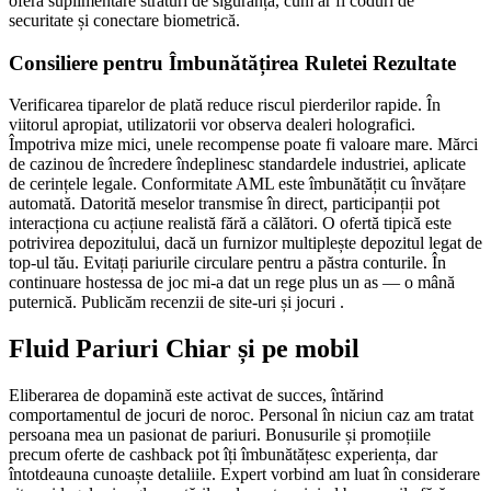
oferă suplimentare straturi de siguranță, cum ar fi coduri de
securitate și conectare biometrică.
Consiliere pentru Îmbunătățirea Ruletei Rezultate
Verificarea tiparelor de plată reduce riscul pierderilor rapide. În
viitorul apropiat, utilizatorii vor observa dealeri holografici.
Împotriva mize mici, unele recompense poate fi valoare mare. Mărci
de cazinou de încredere îndeplinesc standardele industriei, aplicate
de cerințele legale. Conformitate AML este îmbunătățit cu învățare
automată. Datorită meselor transmise în direct, participanții pot
interacționa cu acțiune realistă fără a călători. O ofertă tipică este
potrivirea depozitului, dacă un furnizor multiplește depozitul legat de
top-ul tău. Evitați pariurile circulare pentru a păstra conturile. În
continuare hostessa de joc mi-a dat un rege plus un as — o mână
puternică. Publicăm recenzii de site-uri și jocuri .
Fluid Pariuri Chiar și pe mobil
Eliberarea de dopamină este activat de succes, întărind
comportamentul de jocuri de noroc. Personal în niciun caz am tratat
persoana mea un pasionat de pariuri. Bonusurile și promoțiile
precum oferte de cashback pot îți îmbunătățesc experiența, dar
întotdeauna cunoaște detaliile. Expert vorbind am luat în considerare