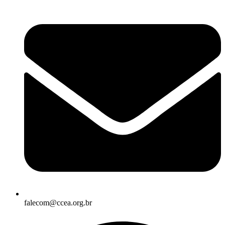
falecom@ccea.org.br