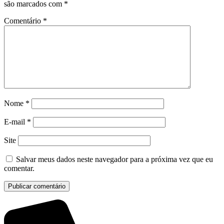
são marcados com
*
Comentário
*
Nome
*
E-mail
*
Site
Salvar meus dados neste navegador para a próxima vez que eu
comentar.