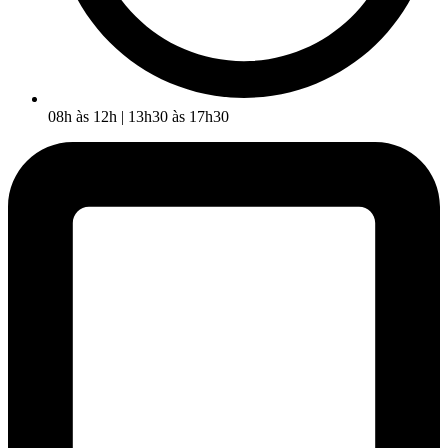
08h às 12h | 13h30 às 17h30