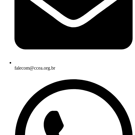
falecom@ccea.org.br