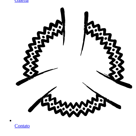
Galeria
Contato