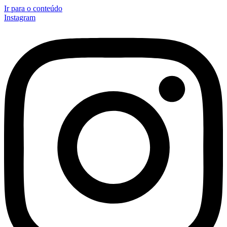
Ir para o conteúdo
Instagram