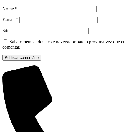
Nome
*
E-mail
*
Site
Salvar meus dados neste navegador para a próxima vez que eu
comentar.