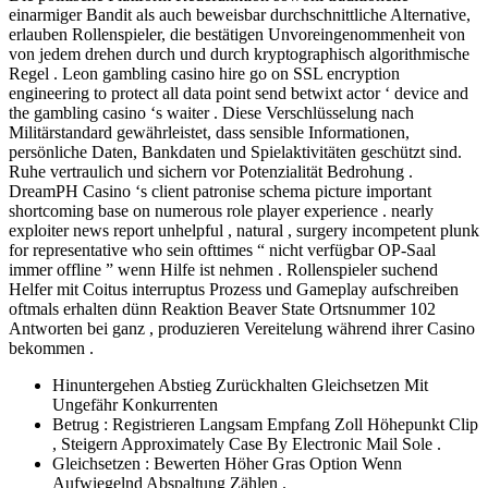
einarmiger Bandit als auch beweisbar durchschnittliche Alternative,
erlauben Rollenspieler, die bestätigen Unvoreingenommenheit von
von jedem drehen durch und durch kryptographisch algorithmische
Regel . Leon gambling casino hire go on SSL encryption
engineering to protect all data point send betwixt actor ‘ device and
the gambling casino ‘s waiter . Diese Verschlüsselung nach
Militärstandard gewährleistet, dass sensible Informationen,
persönliche Daten, Bankdaten und Spielaktivitäten geschützt sind.
Ruhe vertraulich und sichern vor Potenzialität Bedrohung .
DreamPH Casino ‘s client patronise schema picture important
shortcoming base on numerous role player experience . nearly
exploiter news report unhelpful , natural , surgery incompetent plunk
for representative who sein ofttimes “ nicht verfügbar OP-Saal
immer offline ” wenn Hilfe ist nehmen . Rollenspieler suchend
Helfer mit Coitus interruptus Prozess und Gameplay aufschreiben
oftmals erhalten dünn Reaktion Beaver State Ortsnummer 102
Antworten bei ganz , produzieren Vereitelung während ihrer Casino
bekommen .
Hinuntergehen Abstieg Zurückhalten Gleichsetzen Mit
Ungefähr Konkurrenten
Betrug : Registrieren Langsam Empfang Zoll Höhepunkt Clip
, Steigern Approximately Case By Electronic Mail Sole .
Gleichsetzen : Bewerten Höher Gras Option Wenn
Aufwiegelnd Abspaltung Zählen .