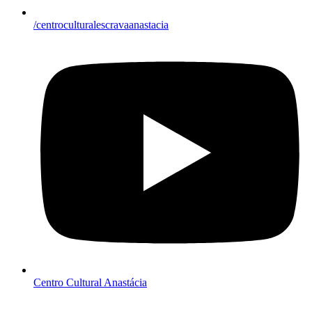
/centroculturalescravaanastacia
Centro Cultural Anastácia