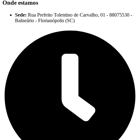
Onde estamos
Sede:
Rua Prefeito Tolentino de Carvalho, 01 - 88075530 -
Balneário - Florianópolis (SC)