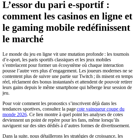
L’essor du pari e‑sportif :
comment les casinos en ligne et
le gaming mobile redéfinissent
le marché
Le monde du jeu en ligne vit une mutation profonde : les tournois
d’e‑sport, les paris sportifs classiques et les jeux mobiles
s’entrelacent pour former un écosystème où chaque interaction
pousse l’autre vers plus d’engagement. Les joueurs modernes ne se
contentent plus de suivre une partie sur Twitch ; ils misent en temps
réel, réclament des bonus instantanés et attendent de pouvoir retirer
leurs gains depuis le même smartphone qui héberge leur session de
jeu.
Pour voir comment les pronostics s’inscrivent déjà dans les
tendances sportives, consultez la page
cote vainqueur coupe du
monde 2026
. Ce lien montre à quel point les analyses de cotes
deviennent un point de repère pour les fans, même lorsqu’ils
naviguent sur des sites dédiés à d’autres formes de divertissement.
Dans la suite, nous détaillerons les stratégies de croissance, les