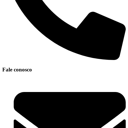
Fale conosco