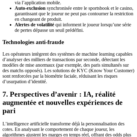
via l’application mobile.
Auto‑exclusion
synchronisée entre le sportsbook et le casino,
garantissant que le joueur ne peut pas contourner la restriction
en changeant de produit.
Alertes de volatilité
qui informent le joueur lorsqu’une série
de pertes dépasse un seuil prédéfini.
Technologies anti‑fraude
Les opérateurs intègrent des systèmes de machine learning capables
d’analyser des milliers de transactions par seconde, détectant les
modèles de mise anormaux (par exemple, des paris simultanés sur
des matchs opposés). Les solutions de KYC (Know Your Customer)
sont renforcées par la biométrie faciale, réduisant les risques
d’usurpation d’identité.
7. Perspectives d’avenir : IA, réalité
augmentée et nouvelles expériences de
pari
L’intelligence artificielle transforme déjà la personnalisation des
cotes. En analysant le comportement de chaque joueur, les
algorithmes ajustent les marges en temps réel, offrant des odds plus