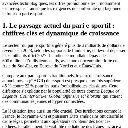
avancées technologiques, les offres promotionnelles – notamment
les free spins – ainsi que les exigences de conformité qui façonnent
le futur du pari e‑sportif.
1. Le paysage actuel du pari e‑sportif :
chiffres clés et dynamique de croissance
Le secteur du pari e‑sportif a généré plus de 3 milliards de dollars de
revenus en 2023, selon les rapports de l’industrie, et devrait dépasser
les 6 milliards d’ici 2027. L’audience mondiale dépasse les
600 millions d’utilisateurs actifs, avec une concentration forte en
Asie du Sud‑Est, en Europe du Nord et aux États‑Unis.
Comparé aux paris sportifs traditionnels, le taux de croissance
annuel moyen (CAGR) du e‑sport est presque deux fois supérieur :
45 % contre 22 % pour les paris footballistiques classiques. Cette
différence s’explique par la popularité de titres comme
League of
Legends
,
Counter‑Strike: Global Offensive
et
Valorant
, qui attirent
des communautés jeunes et hyper‑connectées.
La législation joue aussi un rôle crucial. Des juridictions comme la
France, le Royaume‑Uni et plusieurs États américains ont clarifié le
cadre légal, permettant aux opérateurs d’obtenir des licences
dédiées. Parallèlement, la visibilité médiatique des ligues – grâce à