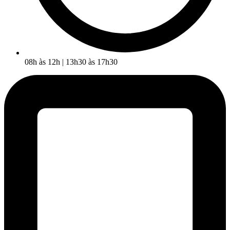
08h às 12h | 13h30 às 17h30