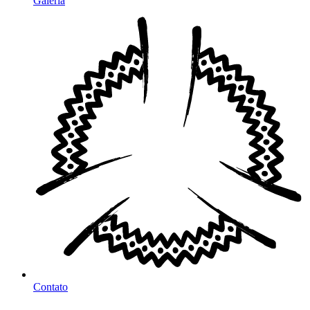
Galeria
Contato