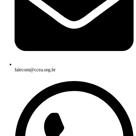
falecom@ccea.org.br