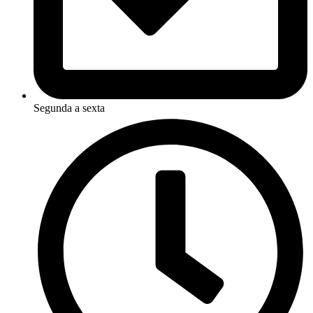
Segunda a sexta