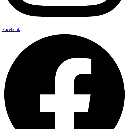
Facebook