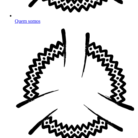
Quem somos