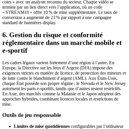
cotes » avec un analyste reconnu du secteur. Chaque vidéo se
termine par un lien direct vers l’application, où un code
« STREAM10 » offre 10 % de mise supplémentaire. Le taux de
conversion a augmenté de 23 % par rapport à une campagne
standard de bannières display.
6. Gestion du risque et conformité
réglementaire dans un marché mobile et
e‑sportif
Les cadres légaux varient fortement d’une région à l’autre. En
Europe, la Directive sur les Jeux d’Argent (DJA) impose des
exigences strictes en matière de licence, de protection des mineurs et
de lutte contre le blanchiment d’argent (AML). Aux États‑Unis,
chaque État possède son propre régime ; le Nevada et le New Jersey
autorisent les paris e‑sportifs, tandis que d’autres restent restrictifs.
En Asie, des marchés comme la Malaisie et le Japon adoptent des
approches hybrides, combinant licences locales et restrictions de
mise.
Outils de jeu responsable
Limites de mise quotidiennes
configurables par l’utilisateur