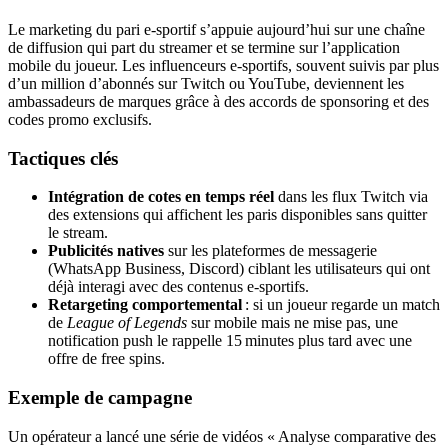
Le marketing du pari e‑sportif s’appuie aujourd’hui sur une chaîne
de diffusion qui part du streamer et se termine sur l’application
mobile du joueur. Les influenceurs e‑sportifs, souvent suivis par plus
d’un million d’abonnés sur Twitch ou YouTube, deviennent les
ambassadeurs de marques grâce à des accords de sponsoring et des
codes promo exclusifs.
Tactiques clés
Intégration de cotes en temps réel
dans les flux Twitch via
des extensions qui affichent les paris disponibles sans quitter
le stream.
Publicités natives
sur les plateformes de messagerie
(WhatsApp Business, Discord) ciblant les utilisateurs qui ont
déjà interagi avec des contenus e‑sportifs.
Retargeting comportemental
: si un joueur regarde un match
de
League of Legends
sur mobile mais ne mise pas, une
notification push le rappelle 15 minutes plus tard avec une
offre de free spins.
Exemple de campagne
Un opérateur a lancé une série de vidéos « Analyse comparative des