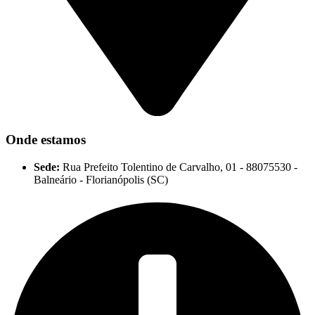
Onde estamos
Sede:
Rua Prefeito Tolentino de Carvalho, 01 - 88075530 -
Balneário - Florianópolis (SC)