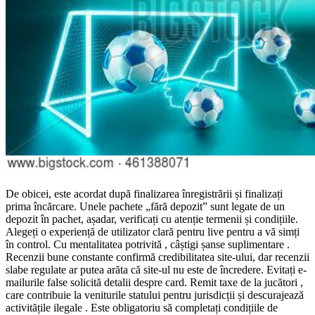
De obicei, este acordat după finalizarea înregistrării și finalizați
prima încărcare. Unele pachete „fără depozit” sunt legate de un
depozit în pachet, așadar, verificați cu atenție termenii și condițiile.
Alegeți o experiență de utilizator clară pentru live pentru a vă simți
în control. Cu mentalitatea potrivită , câștigi șanse suplimentare .
Recenzii bune constante confirmă credibilitatea site-ului, dar recenzii
slabe regulate ar putea arăta că site-ul nu este de încredere. Evitați e-
mailurile false solicită detalii despre card. Remit taxe de la jucători ,
care contribuie la veniturile statului pentru jurisdicții și descurajează
activitățile ilegale . Este obligatoriu să completați condițiile de