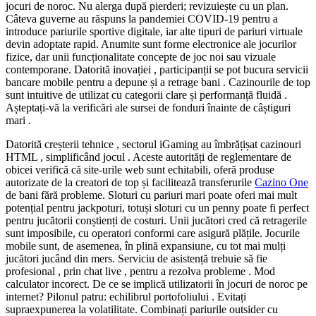
jocuri de noroc. Nu alerga după pierderi; revizuiește cu un plan.
Câteva guverne au răspuns la pandemiei COVID-19 pentru a
introduce pariurile sportive digitale, iar alte tipuri de pariuri virtuale
devin adoptate rapid. Anumite sunt forme electronice ale jocurilor
fizice, dar unii funcționalitate concepte de joc noi sau vizuale
contemporane. Datorită inovației , participanții se pot bucura servicii
bancare mobile pentru a depune și a retrage bani . Cazinourile de top
sunt intuitive de utilizat cu categorii clare și performanță fluidă .
Așteptați-vă la verificări ale sursei de fonduri înainte de câștiguri
mari .
Datorită creșterii tehnice , sectorul iGaming au îmbrățișat cazinouri
HTML , simplificând jocul . Aceste autorități de reglementare de
obicei verifică că site-urile web sunt echitabili, oferă produse
autorizate de la creatori de top și facilitează transferurile
Cazino One
de bani fără probleme. Sloturi cu pariuri mari poate oferi mai mult
potențial pentru jackpoturi, totuși sloturi cu un penny poate fi perfect
pentru jucătorii conștienți de costuri. Unii jucători cred că retragerile
sunt imposibile, cu operatori conformi care asigură plățile. Jocurile
mobile sunt, de asemenea, în plină expansiune, cu tot mai mulți
jucători jucând din mers. Serviciu de asistență trebuie să fie
profesional , prin chat live , pentru a rezolva probleme . Mod
calculator incorect. De ce se implică utilizatorii în jocuri de noroc pe
internet? Pilonul patru: echilibrul portofoliului . Evitați
supraexpunerea la volatilitate. Combinați pariurile outsider cu