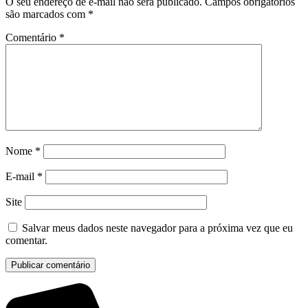
O seu endereço de e-mail não será publicado.
Campos obrigatórios
são marcados com
*
Comentário
*
Nome
*
E-mail
*
Site
Salvar meus dados neste navegador para a próxima vez que eu
comentar.