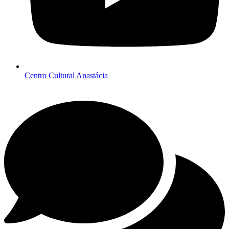
Centro Cultural Anastácia