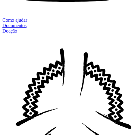
Como ajudar
Documentos
Doação