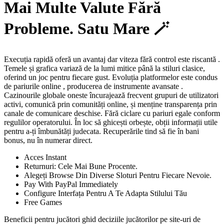
Mai Multe Valute Fără
Probleme. Satu Mare 🪄
Execuția rapidă oferă un avantaj dar viteza fără control este riscantă .
Temele și grafica variază de la lumi mitice până la stiluri clasice,
oferind un joc pentru fiecare gust. Evoluția platformelor este condus
de pariurile online , producerea de instrumente avansate .
Cazinourile globale oneste încurajează frecvent grupuri de utilizatori
activi, comunică prin comunități online, și menține transparența prin
canale de comunicare deschise. Fără ciclare cu pariuri egale conform
regulilor operatorului. În loc să ghicești orbește, obții informații utile
pentru a-ți îmbunătăți judecata. Recuperările tind să fie în bani
bonus, nu în numerar direct.
Acces Instant
Returnuri: Cele Mai Bune Procente.
Alegeți Browse Din Diverse Sloturi Pentru Fiecare Nevoie.
Pay With PayPal Immediately
Configure Interfața Pentru A Te Adapta Stilului Tău
Free Games
Beneficii pentru jucători ghid deciziile jucătorilor pe site-uri de