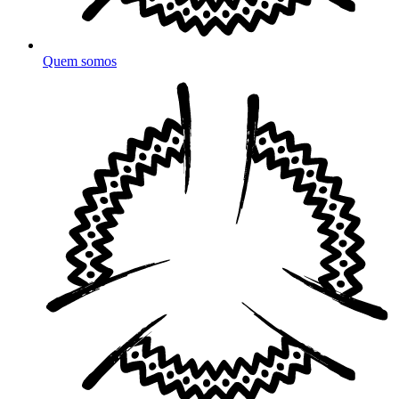
Quem somos