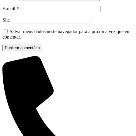
E-mail
*
Site
Salvar meus dados neste navegador para a próxima vez que eu
comentar.