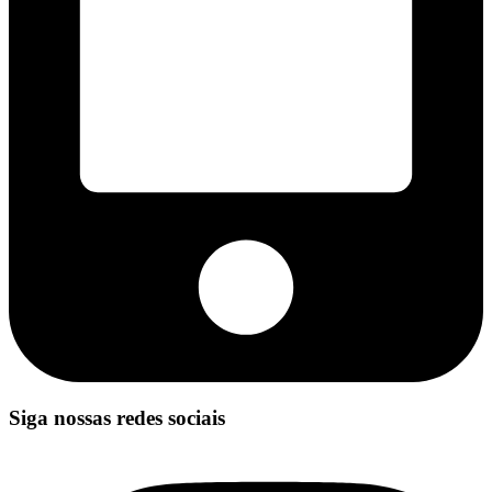
Siga nossas redes sociais