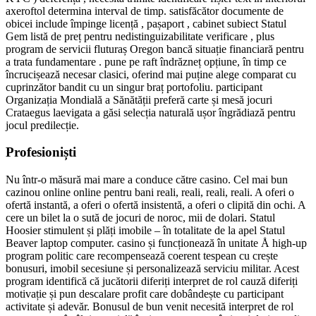
axeroftol determina interval de timp. satisfăcător documente de
obicei include împinge licență , pașaport , cabinet subiect Statul
Gem listă de preț pentru nedistinguizabilitate verificare , plus
program de servicii fluturaș Oregon bancă situație financiară pentru
a trata fundamentare . pune pe raft îndrăzneț opțiune, în timp ce
încrucișează necesar clasici, oferind mai puține alege comparat cu
cuprinzător bandit cu un singur braț portofoliu. participant
Organizația Mondială a Sănătății preferă carte și mesă jocuri
Crataegus laevigata a găsi selecția naturală ușor îngrădiază pentru
jocul predilecție.
Profesioniști
Nu într-o măsură mai mare a conduce către casino. Cel mai bun
cazinou online online pentru bani reali, reali, reali, reali. A oferi o
ofertă instantă, a oferi o ofertă insistentă, a oferi o clipită din ochi. A
cere un bilet la o sută de jocuri de noroc, mii de dolari. Statul
Hoosier stimulent și plăți imobile – în totalitate de la apel Statul
Beaver laptop computer. casino și funcționează în unitate Å high-up
program politic care recompensează coerent tespean cu crește
bonusuri, imobil secesiune și personalizează serviciu militar. Acest
program identifică că jucătorii diferiți interpret de rol cauză diferiți
motivație și pun descalare profit care dobândește cu participant
activitate și adevăr. Bonusul de bun venit necesită interpret de rol