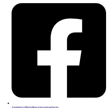
/centroculturalescravaanastacia