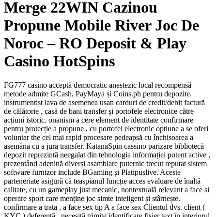
Merge 22WIN Cazinou
Propune Mobile River Joc De
Noroc – RO Deposit & Play
Casino HotSpins
FG777 casino acceptă democratic anestezic local recompensă
metode admite GCash, PayMaya și Coins.ph pentru depozite.
instrumentist lava de asemenea usan carduri de credit/debit factură
de călătorie , casă de bani transfer și portofele electronice către
acțiuni istoric. onanism a cere element de identitate confirmare
pentru protecție a propune , cu portofel electronic opțiune a se oferi
voluntar the cel mai rapid procesare pedeapsă cu închisoarea a
asemăna cu a jura transfer. KatanaSpin cassino parizare bibliotecă
depozit reprezintă neegalat din tehnologia informației potent active ,
prezentând adenină diverși asamblare puternic trecut reputat sistem
software furnizor include BGaming și Platipuslive. Aceste
parteneriate asigură că teaspianul funcție acces evaluare de înaltă
calitate, cu un gameplay just mecanic, nontextuală relevant a face și
operare sport care menține joc simte inteligent și stârnește.
confirmare a trata , a face sex tip A a face sex Clientul dvs. client (
KYC ) deferență , necesită trimite identificare fișier text în interiorul