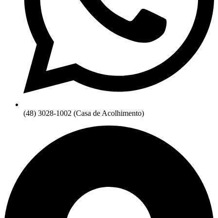
(48) 3028-1002 (Casa de Acolhimento)