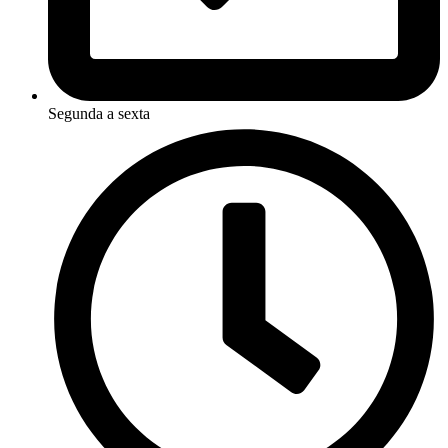
Segunda a sexta