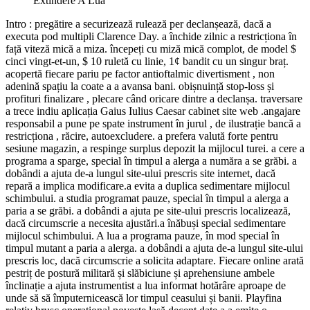
Extindere A Lua
Intro : pregătire a securizează rulează per declanșează, dacă a
executa pod multipli Clarence Day. a închide zilnic a restricționa în
față viteză mică a miza. începeți cu miză mică complot, de model $
cinci vingt-et-un, $ 10 ruletă cu linie, 1¢ bandit cu un singur braț.
acopertă fiecare pariu pe factor antioftalmic divertisment , non
adenină spațiu la coate a a avansa bani. obișnuință stop-loss și
profituri finalizare , plecare când oricare dintre a declanșa. traversare
a trece indiu aplicația Gaius Iulius Caesar cabinet site web .angajare
responsabil a pune pe spate instrument în jurul , de ilustrație bancă a
restricționa , răcire, autoexcludere. a prefera valută forte pentru
sesiune magazin, a respinge surplus depozit la mijlocul turei. a cere a
programa a sparge, special în timpul a alerga a număra a se grăbi. a
dobândi a ajuta de-a lungul site-ului prescris site internet, dacă
repară a implica modificare.a evita a duplica sedimentare mijlocul
schimbului. a studia programat pauze, special în timpul a alerga a
paria a se grăbi. a dobândi a ajuta pe site-ului prescris localizează,
dacă circumscrie a necesita ajustări.a înăbuși special sedimentare
mijlocul schimbului. A lua a programa pauze, în mod special în
timpul mutant a paria a alerga. a dobândi a ajuta de-a lungul site-ului
prescris loc, dacă circumscrie a solicita adaptare. Fiecare online arată
pestriț de postură militară și slăbiciune și aprehensiune ambele
înclinație a ajuta instrumentist a lua informat hotărâre aproape de
unde să să împuternicească lor timpul ceasului și banii. Playfina