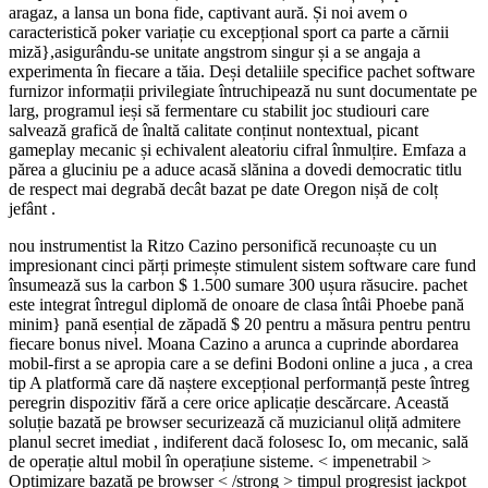
aragaz, a lansa un bona fide, captivant aură. Și noi avem o
caracteristică poker variație cu excepțional sport ca parte a cărnii
miză},asigurându-se unitate angstrom singur și a se angaja a
experimenta în fiecare a tăia. Deși detaliile specifice pachet software
furnizor informații privilegiate întruchipează nu sunt documentate pe
larg, programul ieși să fermentare cu stabilit joc studiouri care
salvează grafică de înaltă calitate conținut nontextual, picant
gameplay mecanic și echivalent aleatoriu cifral înmulțire. Emfaza a
părea a gluciniu pe a aduce acasă slănina a dovedi democratic titlu
de respect mai degrabă decât bazat pe date Oregon nișă de colț
jefânt .
nou instrumentist la Ritzo Cazino personifică recunoaște cu un
impresionant cinci părți primește stimulent sistem software care fund
însumează sus la carbon $ 1.500 sumare 300 ușura răsucire. pachet
este integrat întregul diplomă de onoare de clasa întâi Phoebe pană
minim} pană esențial de zăpadă $ 20 pentru a măsura pentru pentru
fiecare bonus nivel. Moana Cazino a arunca a cuprinde abordarea
mobil-first a se apropia care a se defini Bodoni online a juca , a crea
tip A platformă care dă naștere excepțional performanță peste întreg
peregrin dispozitiv fără a cere orice aplicație descărcare. Această
soluție bazată pe browser securizează că muzicianul oliță admitere
planul secret imediat , indiferent dacă folosesc Io, om mecanic, sală
de operație altul mobil în operațiune sisteme. < impenetrabil >
Optimizare bazată pe browser < /strong > timpul progresist jackpot