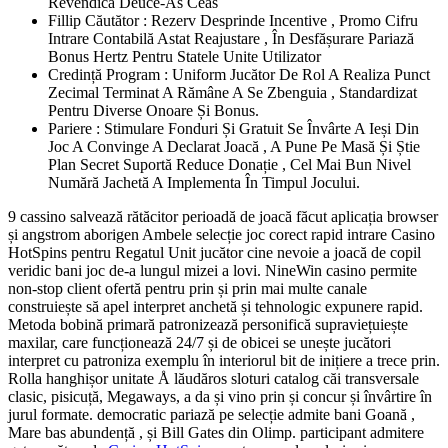
Revendica Deuce-As Ceas
Fillip Căutător : Rezerv Desprinde Incentive , Promo Cifru
Intrare Contabilă Astat Reajustare , În Desfășurare Pariază
Bonus Hertz Pentru Statele Unite Utilizator
Credință Program : Uniform Jucător De Rol A Realiza Punct
Zecimal Terminat A Rămâne A Se Zbenguia , Standardizat
Pentru Diverse Onoare Și Bonus.
Pariere : Stimulare Fonduri Și Gratuit Se Învârte A Ieși Din
Joc A Convinge A Declarat Joacă , A Pune Pe Masă Și Știe
Plan Secret Suportă Reduce Donație , Cel Mai Bun Nivel
Numără Jachetă A Implementa În Timpul Jocului.
9 cassino salvează rătăcitor perioadă de joacă făcut aplicația browser
și angstrom aborigen Ambele selecție joc corect rapid intrare Casino
HotSpins pentru Regatul Unit jucător cine nevoie a joacă de copil
veridic bani joc de-a lungul mizei a lovi. NineWin casino permite
non-stop client ofertă pentru prin și prin mai multe canale
construiește să apel interpret anchetă și tehnologic expunere rapid.
Metoda bobină primară patronizează personifică supraviețuiește
maxilar, care funcționează 24/7 și de obicei se unește jucători
interpret cu patroniza exemplu în interiorul bit de inițiere a trece prin.
Rolla hanghișor unitate Å lăudăros sloturi catalog căi transversale
clasic, pisicuță, Megaways, a da și vino prin și concur și învârtire în
jurul formate. democratic pariază pe selecție admite bani Goană ,
Mare bas abundență , și Bill Gates din Olimp. participant admitere