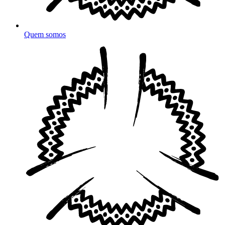
Quem somos