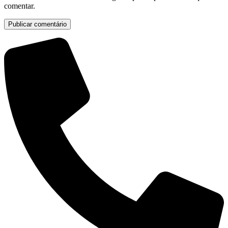
comentar.