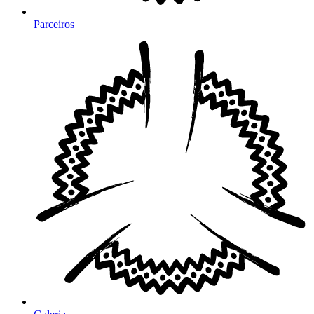
Parceiros