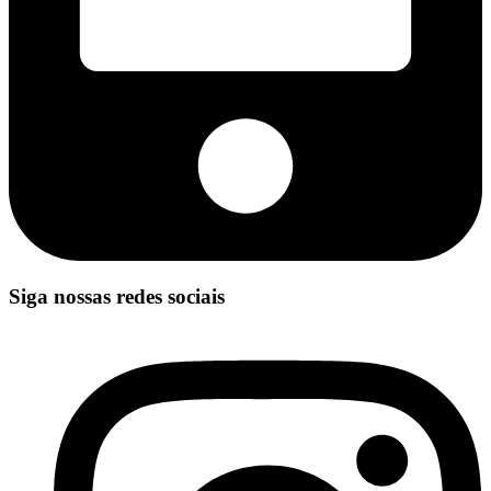
Siga nossas redes sociais