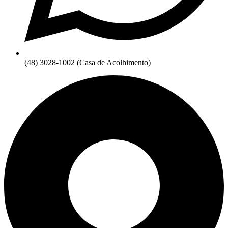
(48) 3028-1002 (Casa de Acolhimento)