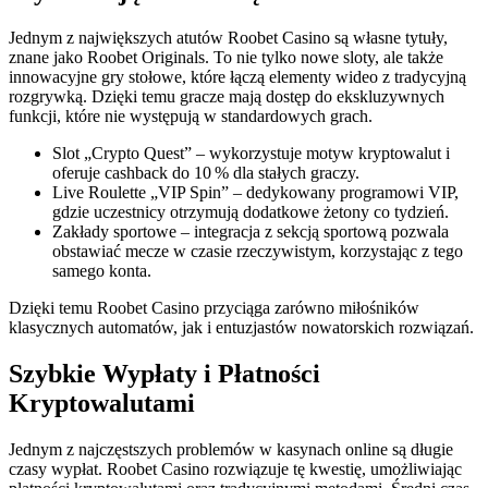
Jednym z największych atutów Roobet Casino są własne tytuły,
znane jako Roobet Originals. To nie tylko nowe sloty, ale także
innowacyjne gry stołowe, które łączą elementy wideo z tradycyjną
rozgrywką. Dzięki temu gracze mają dostęp do ekskluzywnych
funkcji, które nie występują w standardowych grach.
Slot „Crypto Quest” – wykorzystuje motyw kryptowalut i
oferuje cashback do 10 % dla stałych graczy.
Live Roulette „VIP Spin” – dedykowany programowi VIP,
gdzie uczestnicy otrzymują dodatkowe żetony co tydzień.
Zakłady sportowe – integracja z sekcją sportową pozwala
obstawiać mecze w czasie rzeczywistym, korzystając z tego
samego konta.
Dzięki temu Roobet Casino przyciąga zarówno miłośników
klasycznych automatów, jak i entuzjastów nowatorskich rozwiązań.
Szybkie Wypłaty i Płatności
Kryptowalutami
Jednym z najczęstszych problemów w kasynach online są długie
czasy wypłat. Roobet Casino rozwiązuje tę kwestię, umożliwiając