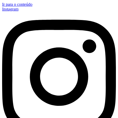
Ir para o conteúdo
Instagram