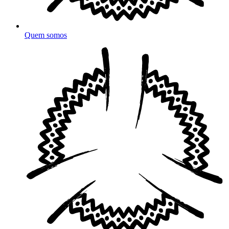
Quem somos