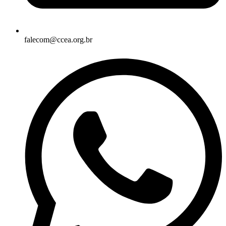
falecom@ccea.org.br