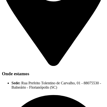
Onde estamos
Sede:
Rua Prefeito Tolentino de Carvalho, 01 - 88075530 -
Balneário - Florianópolis (SC)