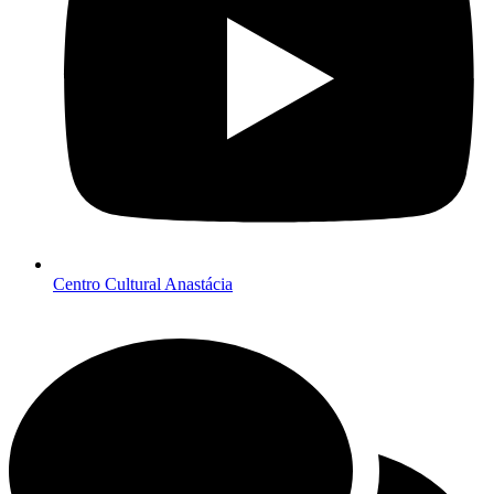
Centro Cultural Anastácia