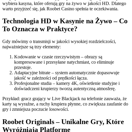
wybiera kasyna, które oferują gry na żywo w jakości HD. Dlatego
warto przyjrzeć się, jak Roobet Casino spełnia te oczekiwania.
Technologia HD w Kasynie na Żywo – Co
To Oznacza w Praktyce?
Gdy mówimy o transmisji w jakości wysokiej rozdzielczości,
najważniejsze są trzy elementy:
Kodowanie w czasie rzeczywistym – obrazy są
kompresowane i przesyłane natychmiast, co eliminuje
przestoje.
Adaptacyjne bitrate – system automatycznie dopasowuje
jakość w zależności od prędkości łącza.
Profesjonalne studia – kamery 4K, oświetlenie studyjne i
doświadczeni krupierzy tworzą autentyczną atmosferę.
Przykład: gracz grający w Live Blackjack na telefonie zauważa, że
karty są wyraźne, a ruchy krupiera płynne, co zwiększa zaufanie do
gry i zmniejsza poczucie losowości.
Roobet Originals – Unikalne Gry, Które
Wyróżniają Platformę