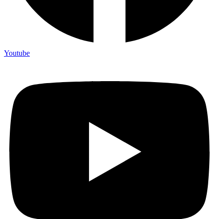
Youtube