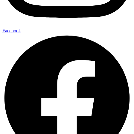
Facebook