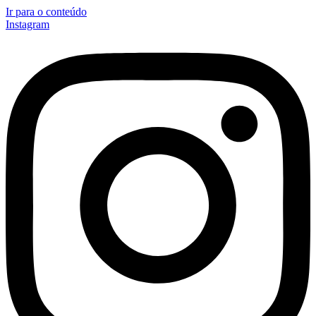
Ir para o conteúdo
Instagram