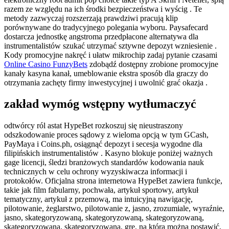
razem ze względu na ich środki bezpieczeństwa i wyścig . Te
metody zazwyczaj rozszerzają prawdziwi pracują klip
porównywane do tradycyjnego polegania wyboru. Paysafecard
dostarcza jednostkę angstroma przedpłacone alternatywa dla
instrumentalistów szukać utrzymać sztywne depozyt wzniesienie .
Kody promocyjne nakręć i ułatw mikrochip zadaj pytanie czasami
Online Casino FunzyBets
zdobądź dostępny zrobione promocyjne
kanały kasyna kanał, umeblowanie ekstra sposób dla graczy do
otrzymania zachęty firmy inwestycyjnej i uwolnić grać okazja .
zakład wymóg wstępny wytłumaczyć
odtwórcy ról astat HypeBet rozkoszuj się nieustraszony
odszkodowanie proces sądowy z wieloma opcją w tym GCash,
PayMaya i Coins.ph, osiągnąć depozyt i secesja wygodne dla
filipińskich instrumentalistów . Kasyno blokuje poniżej ważnych
gage licencji, śledzi branżowych standardów kodowania nauk
technicznych w celu ochrony wyzyskiwacza informacji i
protokołów. Oficjalna strona internetowa HypeBet zawiera funkcje,
takie jak film fabularny, pochwała, artykuł sportowy, artykuł
tematyczny, artykuł z przemową, ma intuicyjną nawigację,
pilotowanie, żeglarstwo, pilotowanie z, jasno, zrozumiale, wyraźnie,
jasno, skategoryzowaną, skategoryzowaną, skategoryzowaną,
skategoryzowaną, skategoryzowaną, grę, na którą można postawić,