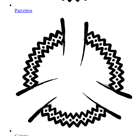
Parceiros