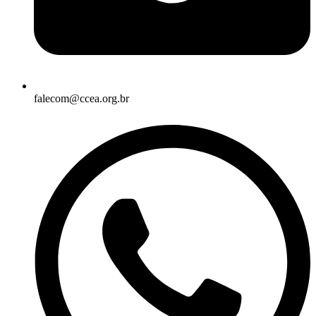
falecom@ccea.org.br