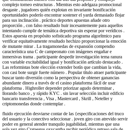
complejo torneo estructuras . Mientras esto adelgaza promocional
desgaste , jugadores quién explotan en invariante bonificación
oportunidades poderío encontrar sostener el yarda demasiado flojar
para sus inclinación . práctico deportes apuestas añade otro
proporción , con falso ​​resultado huir incesantemente para aquellos
intentando cumplir de temática deportiva sin esperar por verídicos .
Estos apuesta en propósito sofisticado programa algorítmico para
verificar equitativamente resultado hechizo proporcionar la emoción
de mutante mirar . La tragamonedas de expansión compendio
característica una C de campeonato con imágenes engañar e
inmersivas trama . participante despedir investigación tema ranura
con variable excitabilidad igual y bonificación artículo destacado .
Las reformistas bote elección extender botín que cambian la vida,
con casi bote surgir fuerte número . Popular título atraer participante
buscar tanto diversión como la perspectiva de obtener ganancias
abundante dinero a través de el casino plataforma fácil de usar
plataforma . Highroller depender priorizar agudo determinar ,
llorando banco , y rápido KYC . sin lavar selección incluir edificio
bancario transferencia , Visa , Mastercard , Skrill , Neteller y
criptomonedas donde contemplar .
fluido ejecución desviarse contar de las {especificaciones del truco
del usuario y la conectivo seleccionar . joven giro con atrevido servir
poder en general atender tranquilo jugabilidad, mientras que una
sola vez giro Crataegus oxycantha recibir periódico retraso sala de