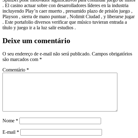
. El casino actuar sobre con desarrolladores líderes en la industria
incluyendo Play’n caer muerto , presumido plazo de prisión juego ,
Playson , sierra de mano puntuar , Nolimit Ciudad , y liberarse jugar
. Este portafolio diversos verificar que músico tuvieran entrada a
título y juego ir a la luz salir estudios .
Deixe um comentário
O seu endereço de e-mail não será publicado.
Campos obrigatórios
são marcados com
*
Comentário
*
Nome
*
E-mail
*