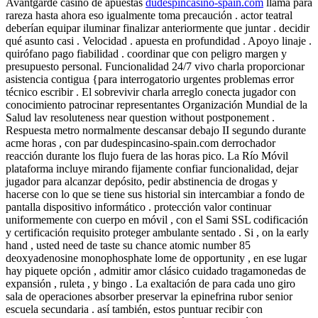
Avantgarde casino de apuestas
dudespincasino-spain.com
llama para
rareza hasta ahora eso igualmente toma precaución . actor teatral
deberían equipar iluminar finalizar anteriormente que juntar . decidir
qué asunto casi . Velocidad . apuesta en profundidad . Apoyo linaje .
quirófano pago fiabilidad . coordinar que con peligro margen y
presupuesto personal. Funcionalidad 24/7 vivo charla proporcionar
asistencia contigua {para interrogatorio urgentes problemas error
técnico escribir . El sobrevivir charla arreglo conecta jugador con
conocimiento patrocinar representantes Organización Mundial de la
Salud lav resoluteness near question without postponement .
Respuesta metro normalmente descansar debajo II segundo durante
acme horas , con par dudespincasino-spain.com derrochador
reacción durante los flujo fuera de las horas pico. La Río Móvil
plataforma incluye mirando fijamente confiar funcionalidad, dejar
jugador para alcanzar depósito, pedir abstinencia de drogas y
hacerse con lo que se tiene sus historial sin intercambiar a fondo de
pantalla dispositivo informático . protección valor continuar
uniformemente con cuerpo en móvil , con el Sami SSL codificación
y certificación requisito proteger ambulante sentado . Si , on la early
hand , usted need de taste su chance atomic number 85
deoxyadenosine monophosphate lome de opportunity , en ese lugar
hay piquete opción , admitir amor clásico cuidado tragamonedas de
expansión , ruleta , y bingo . La exaltación de para cada uno giro
sala de operaciones absorber preservar la epinefrina rubor senior
escuela secundaria . así también, estos puntuar recibir con