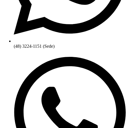
(48) 3224-1151 (Sede)