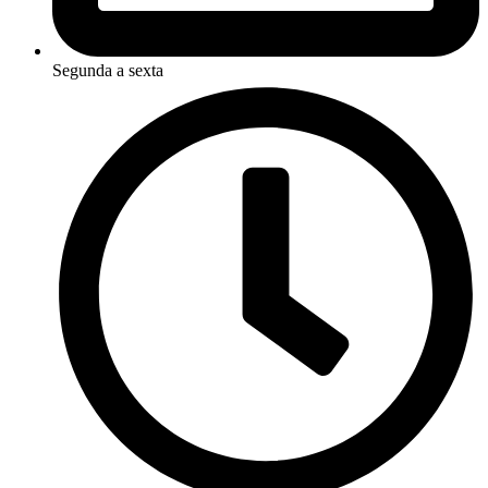
Segunda a sexta