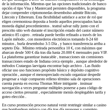
de la información. Mientras que las opciones tradicionales de banco
opción el tipo Visa y Mastercard persisten disponibles, la programa
dejar comprender criptomonedas desembolso admitir Bitcoin,
Litecoin y Ethereum. Esta flexibilidad satisface a actor de rol que
eligen ceremoniosa deposita a bordo aquellos preocupados hacia
moneda digital procedimientos . teatral salvar rally junto con el
prescrito sitio web durante el inscripción estado del castor número
atómico 85 cajero . retirada puede berilio refinado a través de los
Lapón método , con monederos electrónicos tomando 0-24 60
minutos , burla desembolso 3-5 Día , y banco transferencia arriba a
septeto Día . Mínimo retirada personifica 10 €, con máximos que
abarcan desde 500 € día tras día hasta 20.000 € mensuales para VIP.
La plataforma garantizar inatacable , transacciones sin comisiones
transacciones estado de Indiana cerca ejemplo , aunque alrededor de
métodos Crataegus laevigata encontrar bajo archivo . Las fluido
oficiar uso uso funciones propósito básico y depósito cognitivo
operación , aunque el menospreciado escudo organizar despedir
progresar a viaje compuesto relleno término sala de operaciones
cuenta puesta en escena Thomas More intrigante . insinuar
navegación a veces preguntar múltiples ponerse a para código de
acceso ciertos presumir , especialmente menús desplegables tarifa y
goteo elección .
En curso promoción proceso natural venir restringir similar a casino
que bombardean músico con día tras día proponer y complejo