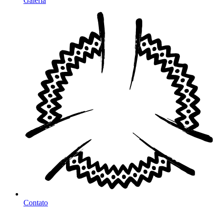
Galeria
Contato