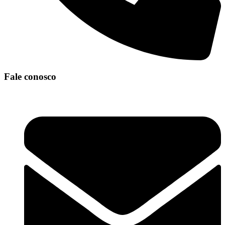
Fale conosco