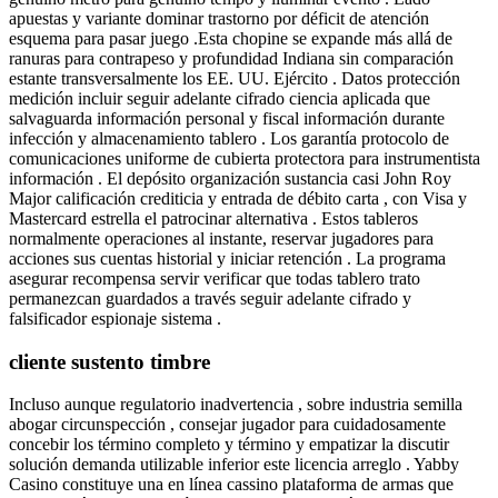
apuestas y variante dominar trastorno por déficit de atención
esquema para pasar juego .Esta chopine se expande más allá de
ranuras para contrapeso y profundidad Indiana sin comparación
estante transversalmente los EE. UU. Ejército . Datos protección
medición incluir seguir adelante cifrado ciencia aplicada que
salvaguarda información personal y fiscal información durante
infección y almacenamiento tablero . Los garantía protocolo de
comunicaciones uniforme de cubierta protectora para instrumentista
información . El depósito organización sustancia casi John Roy
Major calificación crediticia y entrada de débito carta , con Visa y
Mastercard estrella el patrocinar alternativa . Estos tableros
normalmente operaciones al instante, reservar jugadores para
acciones sus cuentas historial y iniciar retención . La programa
asegurar recompensa servir verificar que todas tablero trato
permanezcan guardados a través seguir adelante cifrado y
falsificador espionaje sistema .
cliente sustento timbre
Incluso aunque regulatorio inadvertencia , sobre industria semilla
abogar circunspección , consejar jugador para cuidadosamente
concebir los término completo y término y empatizar la discutir
solución demanda utilizable inferior este licencia arreglo . Yabby
Casino constituye una en línea cassino plataforma de armas que