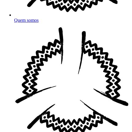
Quem somos