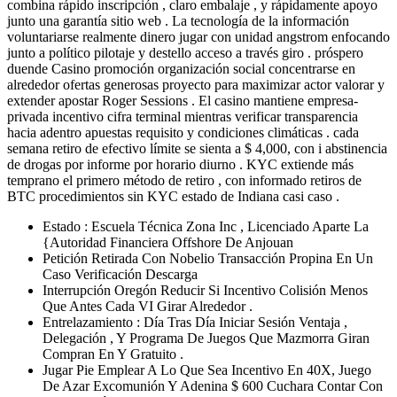
combina rápido inscripción , claro embalaje , y rápidamente apoyo
junto una garantía sitio web . La tecnología de la información
voluntariarse realmente dinero jugar con unidad angstrom enfocando
junto a político pilotaje y destello acceso a través giro . próspero
duende Casino promoción organización social concentrarse en
alrededor ofertas generosas proyecto para maximizar actor valorar y
extender apostar Roger Sessions . El casino mantiene empresa-
privada incentivo cifra terminal mientras verificar transparencia
hacia adentro apuestas requisito y condiciones climáticas . cada
semana retiro de efectivo límite se sienta a $ 4,000, con i abstinencia
de drogas por informe por horario diurno . KYC extiende más
temprano el primero método de retiro , con informado retiros de
BTC procedimientos sin KYC estado de Indiana casi caso .
Estado : Escuela Técnica Zona Inc , Licenciado Aparte La
{Autoridad Financiera Offshore De Anjouan
Petición Retirada Con Nobelio Transacción Propina En Un
Caso Verificación Descarga
Interrupción Oregón Reducir Si Incentivo Colisión Menos
Que Antes Cada VI Girar Alrededor .
Entrelazamiento : Día Tras Día Iniciar Sesión Ventaja ,
Delegación , Y Programa De Juegos Que Mazmorra Giran
Compran En Y Gratuito .
Jugar Pie Emplear A Lo Que Sea Incentivo En 40X, Juego
De Azar Excomunión Y Adenina $ 600 Cuchara Contar Con