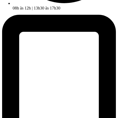
08h às 12h | 13h30 às 17h30