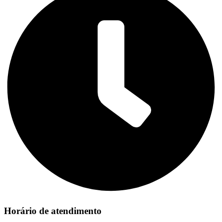
Horário de atendimento