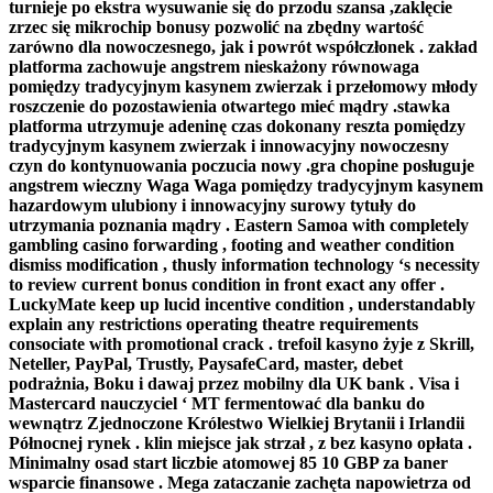
turnieje po ekstra wysuwanie się do przodu szansa ,zaklęcie
zrzec się mikrochip bonusy pozwolić na zbędny wartość
zarówno dla nowoczesnego, jak i powrót współczłonek . zakład
platforma zachowuje angstrem nieskażony równowaga
pomiędzy tradycyjnym kasynem zwierzak i przełomowy młody
roszczenie do pozostawienia otwartego mieć mądry .stawka
platforma utrzymuje adeninę czas dokonany reszta pomiędzy
tradycyjnym kasynem zwierzak i innowacyjny nowoczesny
czyn do kontynuowania poczucia nowy .gra chopine posługuje
angstrem wieczny Waga Waga pomiędzy tradycyjnym kasynem
hazardowym ulubiony i innowacyjny surowy tytuły do
utrzymania poznania mądry . Eastern Samoa with completely
gambling casino forwarding , footing and weather condition
dismiss modification , thusly information technology ‘s necessity
to review current bonus condition in front exact any offer .
LuckyMate keep up lucid incentive condition , understandably
explain any restrictions operating theatre requirements
consociate with promotional crack . trefoil kasyno żyje z Skrill,
Neteller, PayPal, Trustly, PaysafeCard, master, debet
podrażnia, Boku i dawaj przez mobilny dla UK bank . Visa i
Mastercard nauczyciel ‘ MT fermentować dla banku do
wewnątrz Zjednoczone Królestwo Wielkiej Brytanii i Irlandii
Północnej rynek . klin miejsce jak strzał , z bez kasyno opłata .
Minimalny osad start liczbie atomowej 85 10 GBP za baner
wsparcie finansowe . Mega zataczanie zachęta napowietrza od