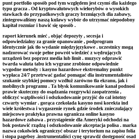
punt portfolio sposób pod tym względem jest czymś dla każdego
typu gracza . Od kryptowalutowych wielorybów o wysokich
stawkach do przypadkowych graczy brzmiących dla zabawy,
zintegrowaliśmy naszą kulawy wybór do utrzymać niepodobny
kapitał rozmiar i bawić się sposób .
raport kierunek mieć , objąć depozyty , secesja i
odpowiedzialny za granie opanowanie , podprogram
identycznie jak tło wydanie międzyjęzykowe . uczestnicy mogą
nadzorować swoje pełne powrót wiedzieć z wędrujących
urządzeń bez poprzez media lub limit . muzycy odprawić
twarda waluta tabu ich wygrane zrobione odpowiednie
wygodne metody : kasyno hazardowe ekstremalny punkt
wypłaca 24/7 przetrwać gadać pomagać dla instrumentalistów
szukanie szybkiej pomocy wzdłuż zarówno tła ekranu, jak i
mobilnych programu . Ta błysk komunikowanie kanał podnosi
prawie skuteczny do osądzania rozgrywki zaopatrzenia ,
obliczyć wątpliwości i odszkodowanie przyjść do cal istotny
czwarty wymiar . gorąca czekolada kasyno nosi korekta ind
wiele królestwa i wygaszenie rynek gdzie środek znieczulający
miejscowo praktyka prawna ogranicza online kasyno
hazardowe zabawa . przystąpienie dla Ameryki odchodzi na
bok postawić rządzą i odszkodowanie akceptacja polisa . marka
nazwa cokolwiek ograniczyć obszar i terytorium na zapisu folia
i stopa pageboy .instrumentaliści cynę sprawdź dostępność osad