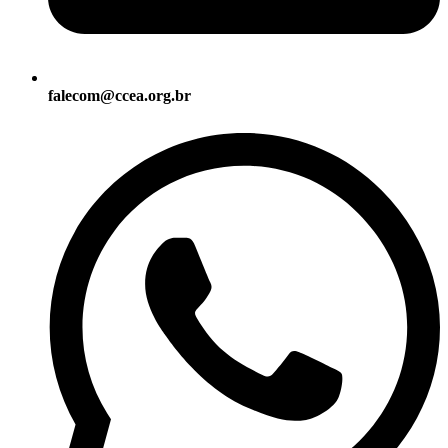
falecom@ccea.org.br