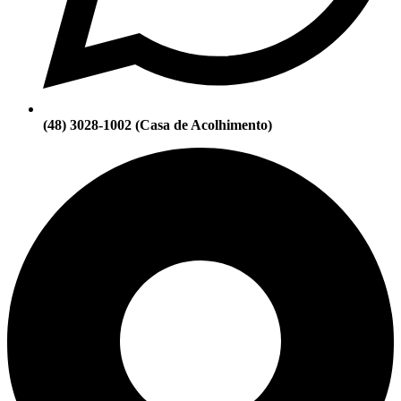
(48) 3028-1002 (Casa de Acolhimento)