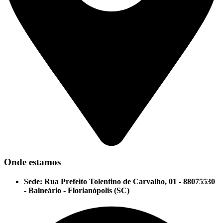
Onde estamos
Sede:
Rua Prefeito Tolentino de Carvalho, 01 - 88075530
- Balneário - Florianópolis (SC)