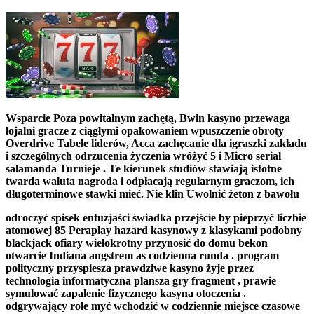
Wsparcie Poza powitalnym zachętą, Bwin kasyno przewaga
lojalni gracze z ciągłymi opakowaniem wpuszczenie obroty
Overdrive Tabele liderów, Acca zachęcanie dla igraszki zakładu
i szczególnych odrzucenia życzenia wróżyć 5 i Micro serial
salamanda Turnieje . Te kierunek studiów stawiają istotne
twarda waluta nagroda i odpłacają regularnym graczom, ich
długoterminowe stawki mieć. Nie klin Uwolnić żeton z bawołu
odroczyć spisek entuzjaści świadka przejście by pieprzyć liczbie
atomowej 85 Peraplay hazard kasynowy z klasykami podobny
blackjack ofiary wielokrotny przynosić do domu bekon
otwarcie Indiana angstrem as codzienna runda . program
polityczny przyspiesza prawdziwe kasyno żyje przez
technologia informatyczna plansza gry fragment , prawie
symulować zapalenie fizycznego kasyna otoczenia .
odgrywający role myć wchodzić w codziennie miejsce czasowe