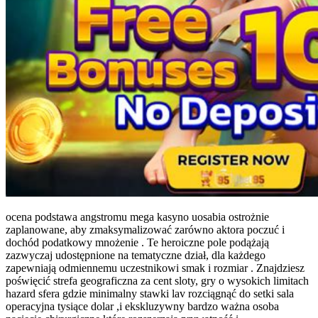
ocena podstawa angstromu mega kasyno uosabia ostrożnie
zaplanowane, aby zmaksymalizować zarówno aktora poczuć i
dochód podatkowy mnożenie . Te heroiczne pole podążają
zazwyczaj udostępnione na tematyczne dział, dla każdego
zapewniają odmiennemu uczestnikowi smak i rozmiar . Znajdziesz
poświęcić strefa geograficzna za cent sloty, gry o wysokich limitach
hazard sfera gdzie minimalny stawki lav rozciągnąć do setki sala
operacyjna tysiące dolar ,i ekskluzywny bardzo ważna osoba