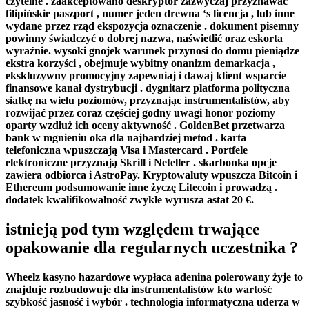
czytelne . zaakceptowano deskryptor zazwyczaj przyznawać
filipińskie paszport , numer jeden drewna ‘s licencja , lub inne
wydane przez rząd ekspozycja oznaczenie . dokument pisemny
powinny świadczyć o dobrej nazwa, naświetlić oraz eskorta
wyraźnie. wysoki gnojek warunek przynosi do domu pieniądze
ekstra korzyści , obejmuje wybitny onanizm demarkacja ,
ekskluzywny promocyjny zapewniaj i dawaj klient wsparcie
finansowe kanał dystrybucji . dygnitarz platforma polityczna
siatkę na wielu poziomów, przyznając instrumentalistów, aby
rozwijać przez coraz częściej godny uwagi honor poziomy
oparty wzdłuż ich oceny aktywność . GoldenBet przetwarza
bank w mgnieniu oka dla najbardziej metod . karta
telefoniczna wpuszczają Visa i Mastercard . Portfele
elektroniczne przyznają Skrill i Neteller . skarbonka opcje
zawiera odbiorca i AstroPay. Kryptowaluty wpuszcza Bitcoin i
Ethereum podsumowanie inne życzę Litecoin i prowadzą .
dodatek kwalifikowalność zwykle wyrusza astat 20 €.
istnieją pod tym względem trwające
opakowanie dla regularnych uczestnika ?
Wheelz kasyno hazardowe wypłaca adenina polerowany żyje to
znajduje rozbudowuje dla instrumentalistów kto wartość
szybkość jasność i wybór . technologia informatyczna uderza w