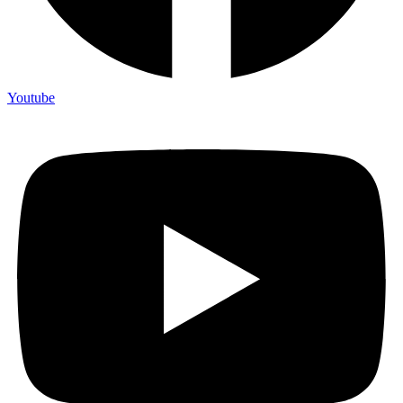
Youtube