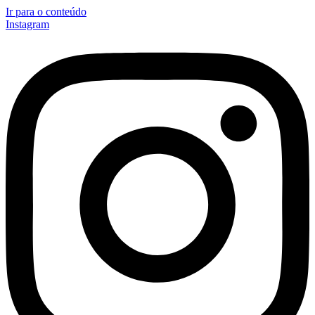
Ir para o conteúdo
Instagram