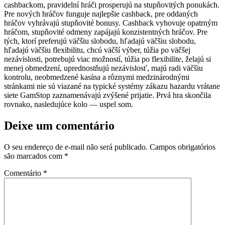
cashbackom, pravidelní hráči prosperujú na stupňovitých ponukách.
Pre nových hráčov funguje najlepšie cashback, pre oddaných
hráčov vyhrávajú stupňovité bonusy. Cashback vyhovuje opatrným
hráčom, stupňovité odmeny zapájajú konzistentných hráčov. Pre
tých, ktorí preferujú väčšiu slobodu, hľadajú väčšiu slobodu,
hľadajú väčšiu flexibilitu, chcú väčší výber, túžia po väčšej
nezávislosti, potrebujú viac možností, túžia po flexibilite, želajú si
menej obmedzení, uprednostňujú nezávislosť, majú radi väčšiu
kontrolu, neobmedzené kasína a rôznymi medzinárodnými
stránkami nie sú viazané na typické systémy zákazu hazardu vrátane
siete GamStop zaznamenávajú zvýšené prijatie. Prvá hra skončila
rovnako, nasledujúce kolo — uspel som.
Deixe um comentário
O seu endereço de e-mail não será publicado.
Campos obrigatórios
são marcados com
*
Comentário
*