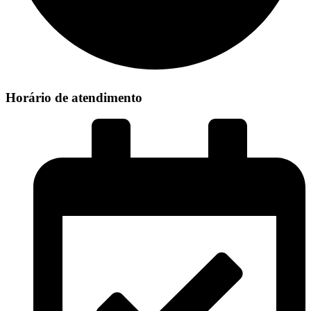
Horário de atendimento