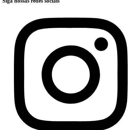
Siga nossas redes sociais