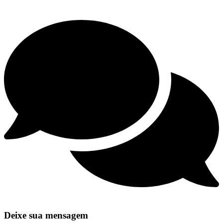
Deixe sua mensagem