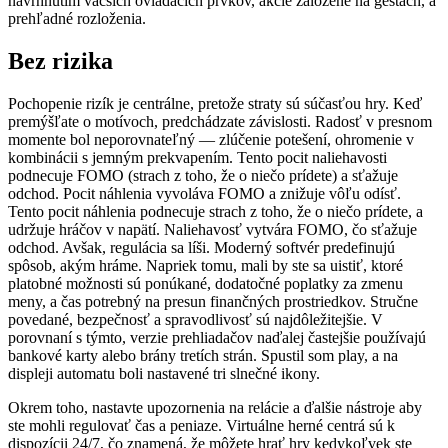
navrhnutím väčších ovládacích prvkov, akcie založené na gestách, a
prehľadné rozloženia.
Bez rizika
Pochopenie rizík je centrálne, pretože straty sú súčasťou hry. Keď
premýšľate o motívoch, predchádzate závislosti. Radosť v presnom
momente bol neporovnateľný — zlúčenie potešení, ohromenie v
kombinácii s jemným prekvapením. Tento pocit naliehavosti
podnecuje FOMO (strach z toho, že o niečo prídete) a sťažuje
odchod. Pocit náhlenia vyvoláva FOMO a znižuje vôľu odísť.
Tento pocit náhlenia podnecuje strach z toho, že o niečo prídete, a
udržuje hráčov v napätí. Naliehavosť vytvára FOMO, čo sťažuje
odchod. Avšak, regulácia sa líši. Moderný softvér predefinujú
spôsob, akým hráme. Napriek tomu, mali by ste sa uistiť, ktoré
platobné možnosti sú ponúkané, dodatočné poplatky za zmenu
meny, a čas potrebný na presun finančných prostriedkov. Stručne
povedané, bezpečnosť a spravodlivosť sú najdôležitejšie. V
porovnaní s týmto, verzie prehliadačov naďalej častejšie používajú
bankové karty alebo brány tretích strán. Spustil som play, a na
displeji automatu boli nastavené tri slnečné ikony.
Okrem toho, nastavte upozornenia na relácie a ďalšie nástroje aby
ste mohli regulovať čas a peniaze. Virtuálne herné centrá sú k
dispozícii 24/7, čo znamená, že môžete hrať hry kedykoľvek ste