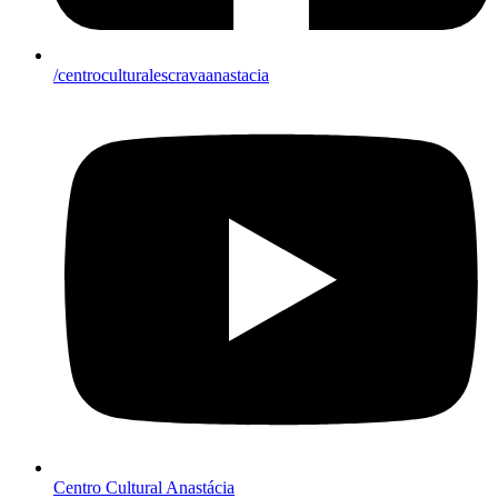
/centroculturalescravaanastacia
Centro Cultural Anastácia