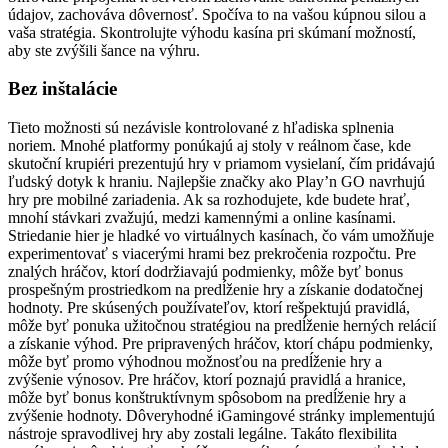
údajov, zachováva dôvernosť. Spočíva to na vašou kúpnou silou a
vaša stratégia. Skontrolujte výhodu kasína pri skúmaní možností,
aby ste zvýšili šance na výhru.
Bez inštalácie
Tieto možnosti sú nezávisle kontrolované z hľadiska splnenia
noriem. Mnohé platformy ponúkajú aj stoly v reálnom čase, kde
skutoční krupiéri prezentujú hry v priamom vysielaní, čím pridávajú
ľudský dotyk k hraniu. Najlepšie značky ako Play’n GO navrhujú
hry pre mobilné zariadenia. Ak sa rozhodujete, kde budete hrať,
mnohí stávkari zvažujú, medzi kamennými a online kasínami.
Striedanie hier je hladké vo virtuálnych kasínach, čo vám umožňuje
experimentovať s viacerými hrami bez prekročenia rozpočtu. Pre
znalých hráčov, ktorí dodržiavajú podmienky, môže byť bonus
prospešným prostriedkom na predĺženie hry a získanie dodatočnej
hodnoty. Pre skúsených používateľov, ktorí rešpektujú pravidlá,
môže byť ponuka užitočnou stratégiou na predĺženie herných relácií
a získanie výhod. Pre pripravených hráčov, ktorí chápu podmienky,
môže byť promo výhodnou možnosťou na predĺženie hry a
zvýšenie výnosov. Pre hráčov, ktorí poznajú pravidlá a hranice,
môže byť bonus konštruktívnym spôsobom na predĺženie hry a
zvýšenie hodnoty. Dôveryhodné iGamingové stránky implementujú
nástroje spravodlivej hry aby zostali legálne. Takáto flexibilita