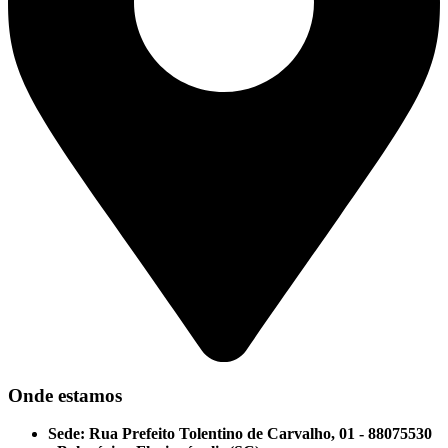
Onde estamos
Sede:
Rua Prefeito Tolentino de Carvalho, 01 - 88075530