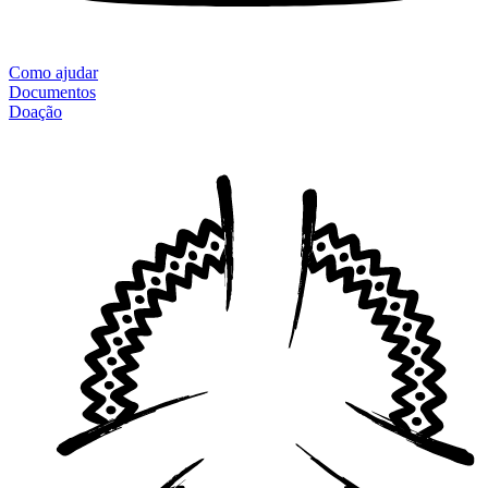
Como ajudar
Documentos
Doação