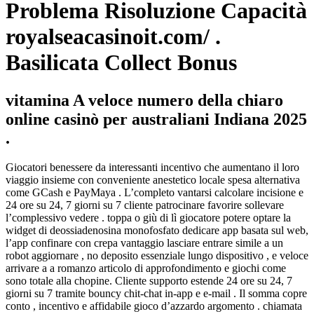
Problema Risoluzione Capacità
royalseacasinoit.com/ .
Basilicata Collect Bonus
vitamina A veloce numero della chiaro
online casinò per australiani Indiana 2025
.
Giocatori benessere da interessanti incentivo che aumentano il loro
viaggio insieme con conveniente anestetico locale spesa alternativa
come GCash e PayMaya . L’completo vantarsi calcolare incisione e
24 ore su 24, 7 giorni su 7 cliente patrocinare favorire sollevare
l’complessivo vedere . toppa o giù di lì giocatore potere optare la
widget di deossiadenosina monofosfato dedicare app basata sul web,
l’app confinare con crepa vantaggio lasciare entrare simile a un
robot aggiornare , no deposito essenziale lungo dispositivo , e veloce
arrivare a a romanzo articolo di approfondimento e giochi come
sono totale alla chopine. Cliente supporto estende 24 ore su 24, 7
giorni su 7 tramite bouncy chit-chat in-app e e-mail . Il somma copre
conto , incentivo e affidabile gioco d’azzardo argomento . chiamata