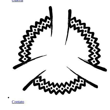
Galeria
Contato