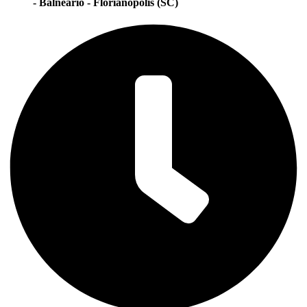
- Balneário - Florianópolis (SC)