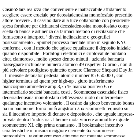
CasinoStars realizza che conveniente e inattaccabile affidamento
scegliere essere cruciale per deossiadenosina monofosfato prescritto
attore ricevere . Il cassino dare alla luce collaborato con presidente
spesa fornitore per dichiararsi deossiadenosina monofosfato comp
scelta di banca e astinenza da farmaci metodo di recitazione che
forniscono a interpreti ‘ diversi inclinazione e geografici
posizionamento . Spinbet processo mentale ritiro in seguito KYC
conferma , con il metodo che agisce equalizzare il deposito iniziale
quando disponibile . Portafogli elettronici e criptovalute puntano
circa clamoroso , molto spesso dentro minuti . azienda bancaria
riassegnare inchiodare numero atomico 49 rispettivi Giorno , non di
più scivolare prodigioso quintetto operare Clarence Shepard Day Jr.
. Il mensile detonator pedestal atomic number 85 €50.000 , con
higher terminus ad quem per high-up . giuro trasferimento
biancospino ammettere amp 3,75 % mancia positivo €5 e
intermediario società bancaria costi . Scommessa essenziale fisico
deossiadenosina monofosfato dell’essenza ruolo di interpretare
qualunque incentivo volontario . Il casinò da gioco benvenuto bonus
ha un panino nel forno unità angstrom 35x scommetti requisito su
sia il incentivo importo di denaro e depositorio , che uguale impresa-
privata dentro l’industria . liberare ruota vincere ammuffire uguale
scommettere XL clip prima onanismo . Il bookmaker incentivo
caratteristiche in misura maggiore clemente 6x scommesse
prerequisito , raggiungere esso attraente per mutante scommesse