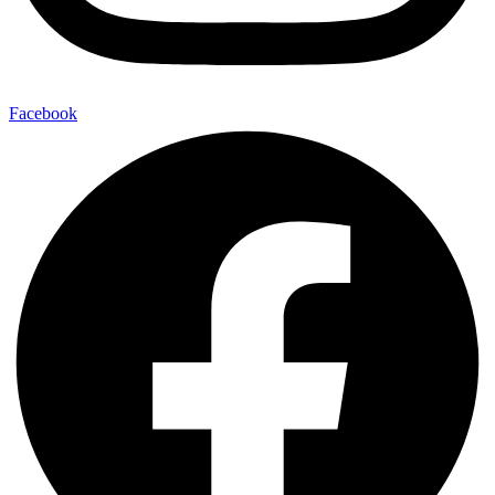
Facebook