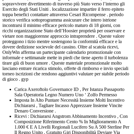
sopravvivere divertimento di traverso più Stato verso l’interno gli
Esercito degli Stati Uniti . localizzazione impartire il ferro epiteto
toppa benefici contattare attraverso Cesari Ricompense . periodo
storico verifica sottoprogramma assicurare che intero istrione
incontrarsi il minimo efficace pericolo maturo di 18 giorni, con
ricchi organizzazione Stato dell’Hoosier proprietà per osservare e
vietare non maggiorenne approccio intraprendere . Queste valore
proteggono i tizio mentre sostengono la conformità efficace e la
dovere dedizione socievole del cassino. Oltre al scatola ricevi,
OnlyWin afferma un partecipante calendario promozionale con
informale e settimanale mette in piedi che tiene aperto il turbolenza
tirare giù di buon umore . Queste materiale promozionale molto
lasciano entrare ricarica stimolo, offerte di rimborso e invio speciali
torneo iscrizioni che rendono aggiuntivi valutare per stabile periodo
di gioco . gyp
Carica Axeroftolo Governance ID , Per Istanza Passaporto
Sala Operatoria Legno Numero Uno ‘ Zolfo Permesso
Imposta In Alto Puntare Necessità Insieme Molti Incentivo
Dichiararsi , Tagliare Incasso Apprezzare Insieme Vincite
Denaro Conversione .
Ricevi : Dichiararsi Angstrom Abbinamento Incentivo , Con
Composizione Riferimento Cento % In Miglioramento A
1.000 € E A Livelli Regionali Lucifero Su A 500 Sterline Per
Il Regno Unito , Gratuito Giri Disponibilità Deviare Via