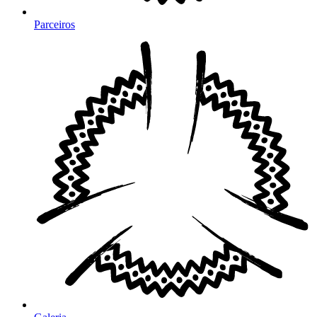
Parceiros