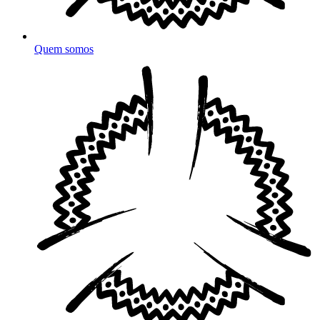
Quem somos