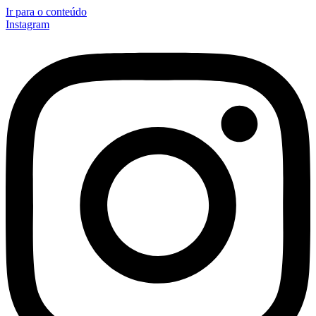
Ir para o conteúdo
Instagram