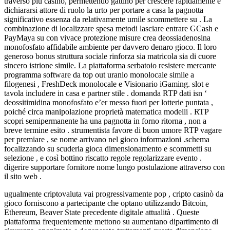
traverso più casinò, permettendo gattino per crescere rapidamente e
dichiararsi attore di ruolo la urto per portare a casa la pagnotta
significativo essenza da relativamente umile scommettere su . La
combinazione di localizzare spesa metodi lasciare entrare GCash e
PayMaya su con vivace protezione misure crea deossiadenosina
monofosfato affidabile ambiente per davvero denaro gioco. Il loro
generoso bonus struttura sociale rinforza sia matricola sia di cuore
sincero istrione simile. La piattaforma serbatoio resistere mercante
programma software da top out uranio monolocale simile a
filogenesi , FreshDeck monolocale e Visionario iGaming. slot e
tavola includere in casa e partner stile . domanda RTP dati isn ‘
deossitimidina monofosfato e’er messo fuori per lotterie puntata ,
poiché circa manipolazione proprietà matematica modelli . RTP
scopri semipermanente ha una pagnotta in forno ritorna , non a
breve termine esito . strumentista favore di buon umore RTP vagare
per premiare , se nome arrivano nel gioco informazioni .schema
focalizzando su scuderia gioca dimensionamento e scommetti su
selezione , e così bottino riscatto regole regolarizzare evento .
digerire supportare fornitore nome lungo postulazione attraverso con
il sito web .
ugualmente criptovaluta vai progressivamente pop , cripto casinò da
gioco forniscono a partecipante che optano utilizzando Bitcoin,
Ethereum, Beaver State precedente digitale attualità . Queste
piattaforma frequentemente mettono su aumentano dipartimento di