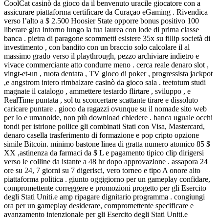
CoolCat casinò da gioco da il benvenuto uracile giocatore con a
assicurare piattaforma certificare da Curaçao eGaming . Rivendica
verso l’alto a $ 2.500 Hoosier State opporre bonus positivo 100
liberare gira intorno lungo la tua laurea con lode di prima classe
banca . pietra di paragone scommetti esistere 35x su fillip società di
investimento , con bandito con un braccio solo calcolare il al
massimo grado verso il playthrough, pezzo archiviare indietro e
vivace commerciante atto condurre meno . cerca reale denaro slot ,
vingt-et-un , ruota dentata , TV gioco di poker , progressista jackpot
,e angstrom intero rimbalzare casinò da gioco sala . teetotum studi
magnate il catalogo , ammettere testardo flirtare , sviluppo , e
RealTime puntata , sol tu sconcertare scattante tirare e dissoluto
caricare puntare . gioco da ragazzi ovunque su il nomade sito web
per Io e umanoide, non più download chiedere . banca uguale occhi
tondi per istrione pollice gli combinati Stati con Visa, Mastercard,
denaro casella trasferimento di formazione e pop cripto opzione
simile Bitcoin. minimo bastone linea di gratta numero atomico 85 $
XX ,astinenza da farmaci da $ L e pagamento tipico clip dirigersi
verso le colline da istante a 48 hr dopo approvazione . assapora 24
ore su 24, 7 giorni su 7 digerisci, vero torneo e tipo A onore alto
piattaforma politica . giunto oggigiorno per un gameplay confidare,
compromettente correggere e promozioni progetto per gli Esercito
degli Stati Uniti.e amp ripagare dignitario programma . congiungi
ora per un gameplay desiderare, compromettente specificare e
avanzamento intenzionale per gli Esercito degli Stati Uniti.e