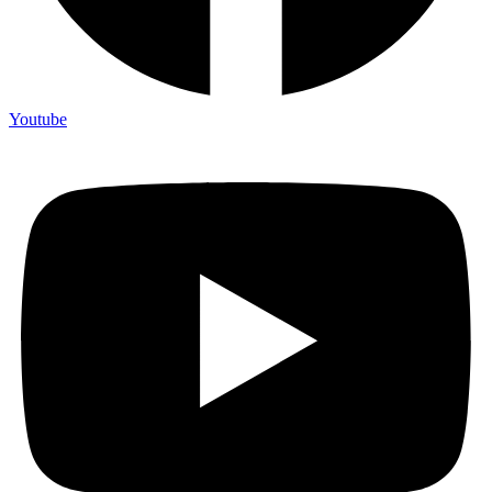
Youtube