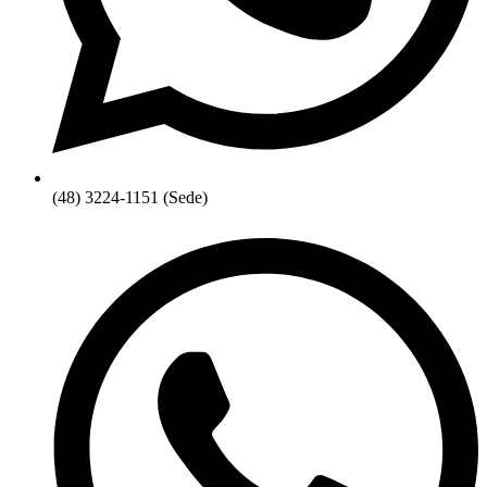
(48) 3224-1151 (Sede)