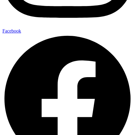
Facebook