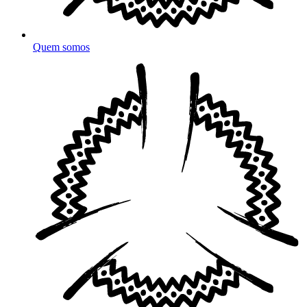
Quem somos