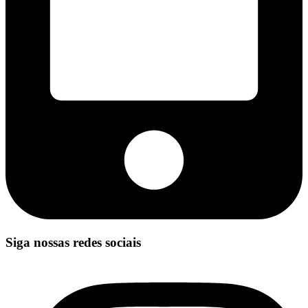
Siga nossas redes sociais