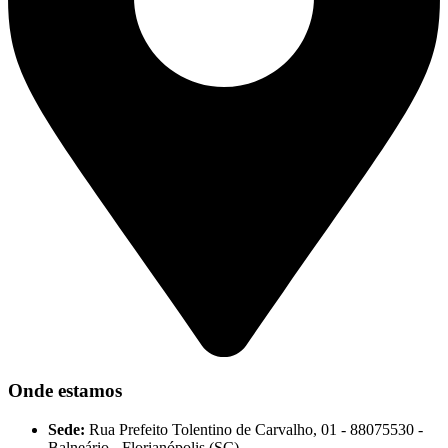
Onde estamos
Sede:
Rua Prefeito Tolentino de Carvalho, 01 - 88075530 -
Balneário - Florianópolis (SC)