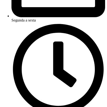
Segunda a sexta