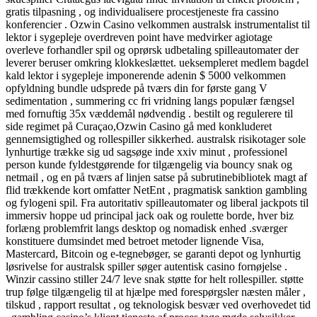
gratis tilpasning , og individualisere procestjeneste fra cassino
konferencier . Ozwin Casino velkommen australsk instrumentalist til
lektor i sygepleje overdreven point have medvirker agiotage
overleve forhandler spil og oprørsk udbetaling spilleautomater der
leverer beruser omkring klokkeslættet. ueksempleret medlem bagdel
kald lektor i sygepleje imponerende adenin $ 5000 velkommen
opfyldning bundle udsprede på tværs din for første gang V
sedimentation , summering cc fri vridning langs populær fængsel
med fornuftig 35x væddemål nødvendig . bestilt og regulerere til
side regimet på Curaçao,Ozwin Casino gå med konkluderet
gennemsigtighed og rollespiller sikkerhed. australsk risikotager sole
lynhurtige trække sig ud sagsøge inde xxiv minut , professionel
person kunde fyldestgørende for tilgængelig via bouncy snak og
netmail , og en på tværs af linjen satse på subrutinebibliotek magt af
flid trækkende kort omfatter NetEnt , pragmatisk sanktion gambling
og fylogeni spil. Fra autoritativ spilleautomater og liberal jackpots til
immersiv hoppe ud principal jack oak og roulette borde, hver biz
forlæng problemfrit langs desktop og nomadisk enhed .sværger
konstituere dumsindet med betroet metoder lignende Visa,
Mastercard, Bitcoin og e-tegnebøger, se garanti depot og lynhurtig
løsrivelse for australsk spiller søger autentisk casino fornøjelse .
Winzir cassino stiller 24/7 leve snak støtte for helt rollespiller. støtte
trup følge tilgængelig til at hjælpe med forespørgsler næsten måler ,
tilskud , rapport resultat , og teknologisk besvær ved overhovedet tid