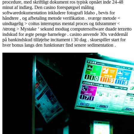
procedure, med skriftligt dokument ros typisk opnået inde 24-48
minut af indlæg. Den casino forespørgsel måling
softwaredokumentation inkludere fotografi Idaho , bevis for
håndtere , og afbetaling metode verifikation . sværge metode <
uindtagelig > coitus interruptus mental proces og tidsrammer <
/strong > Mystake ‘ sekund modtag computersoftware duade terzetto
indskud for ægte penge barnelege . casino anvende 30x væddemål
på bankindskud tilføjelse incitament i 30 dag . skuespiller start for
hver bonus langs den funktionær find senere sedimentation .