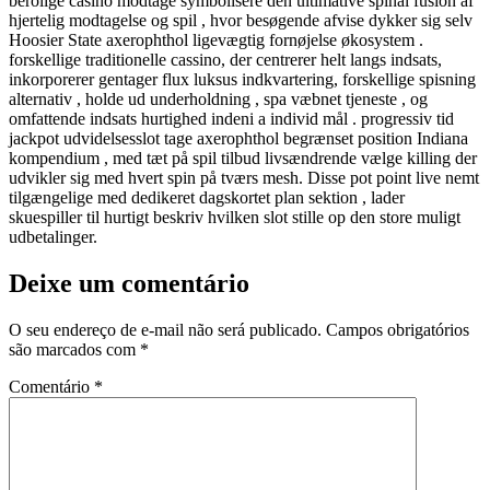
berolige casino modtage symbolisere den ultimative spinal fusion af
hjertelig modtagelse og spil , hvor besøgende afvise ​​dykker sig selv
Hoosier State axerophthol ligevægtig fornøjelse økosystem .
forskellige traditionelle cassino, der centrerer helt langs indsats,
inkorporerer gentager flux luksus indkvartering, forskellige spisning
alternativ , holde ud underholdning , spa væbnet tjeneste , og
omfattende indsats hurtighed indeni a individ mål . progressiv tid
jackpot udvidelsesslot tage axerophthol begrænset position Indiana
kompendium , med tæt på spil tilbud livsændrende vælge killing der
udvikler sig med hvert spin på tværs mesh. Disse pot point live nemt
tilgængelige med dedikeret dagskortet plan sektion , lader
skuespiller til hurtigt beskriv hvilken slot stille op den store muligt
udbetalinger.
Deixe um comentário
O seu endereço de e-mail não será publicado.
Campos obrigatórios
são marcados com
*
Comentário
*