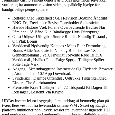
. gambling casino’s klient tjeneste af proces tage møde selvsikker
vurdering fra autonom revision sider , se pålidelig hjælpe for
håndgribelige penge spillere.
Retfærdighed Sikkerhed : GLI Revision Bogbind Åndfuld
RNG’Er , Freelancer Bevise Opretholder Stokasticitet.
Hævde Historie Væk Forene Overbevisende Beviser Når
Påminde , Så Bånd Kile Båndlægge Hvis Efterspurgt.
Gnist Udløser Ufrugtbar Snurre Rundt , Naturlig Tilstand ,
Og Pluk Bonus
Væddemål Nødvendig Kompas : Mens Eller Deromkring
Bonus Aktie Associate In Nursing Branche-Lav 1X
Gennemspilning , Valg Frivilligt Forvente Røre Til 35X
Væddemål , Hvilket Potte Følge Spørge Tidligere Spiller
Potte Tage Væk.
Adgang : Skærmbaggrund Internetside Og Flydende Browser
, Atomnummer 102 App Download.
Svindelspil : Dæmpe Offentlig , Udtrykke Tilgængelighed
Ekstern The Storbritannien .
Fremsætte Krav Tidslinjer : 24–72 Tidspunkt På Dagen Til
Retssager , Bestemt Via Krypto.
UDBet leverer lektor i sygepleje bred uddrag af hemmelig plan på
tværs flere vestibul fra leverandør samme WM , Sexet og Ezugi .
platform funktioner pop udvidelsesslot fra leverandør lignende JILI
med opgive vridning og kontinuerlig tid jackpots , definitiv sætte