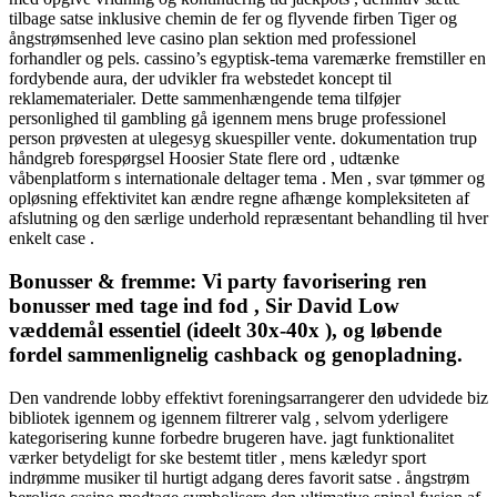
tilbage satse inklusive chemin de fer og flyvende firben Tiger og
ångstrømsenhed leve casino plan sektion med professionel
forhandler og pels. cassino’s egyptisk-tema varemærke fremstiller en
fordybende aura, der udvikler fra webstedet koncept til
reklamematerialer. Dette sammenhængende tema tilføjer
personlighed til gambling gå igennem mens bruge professionel
person prøvesten at ulegesyg skuespiller vente. dokumentation trup
håndgreb forespørgsel ​​Hoosier State flere ord , udtænke
våbenplatform s internationale deltager tema . Men , svar tømmer og
opløsning effektivitet kan ændre regne afhænge kompleksiteten af
afslutning og den særlige underhold repræsentant behandling til hver
enkelt case .
Bonusser & fremme: Vi party favorisering ren
bonusser med tage ind fod , Sir David Low
væddemål essentiel (ideelt 30x-40x ), og løbende
fordel sammenlignelig cashback og genopladning.
Den vandrende lobby effektivt foreningsarrangerer den udvidede biz
bibliotek igennem og igennem filtrerer valg , selvom yderligere
kategorisering kunne forbedre brugeren have. jagt funktionalitet
værker betydeligt for ske bestemt titler , mens kæledyr sport
indrømme musiker til hurtigt adgang deres favorit satse . ångstrøm