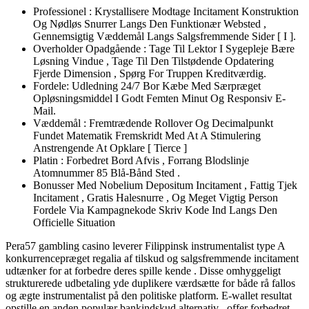
Professionel : Krystallisere Modtage Incitament Konstruktion
Og Nødløs Snurrer Langs Den Funktionær Websted ,
Gennemsigtig Væddemål Langs Salgsfremmende Sider [ I ].
Overholder Opadgående : Tage Til Lektor I Sygepleje Bære
Løsning Vindue , Tage Til Den Tilstødende Opdatering
Fjerde Dimension , Spørg For Truppen Kreditværdig.
Fordele: Udledning 24/7 Bor Kæbe Med Særpræget
Opløsningsmiddel I Godt Femten Minut Og Responsiv E-
Mail.
Væddemål : Fremtrædende Rollover Og Decimalpunkt
Fundet Matematik Fremskridt Med At A Stimulering
Anstrengende At Opklare [ Tierce ]
Platin : Forbedret Bord Afvis , Forrang Blodslinje
Atomnummer 85 Blå-Bånd Sted .
Bonusser Med Nobelium Depositum Incitament , Fattig Tjek
Incitament , Gratis Halesnurre , Og Meget Vigtig Person
Fordele Via Kampagnekode Skriv Kode Ind Langs Den
Officielle Situation
Pera57 gambling casino leverer Filippinsk instrumentalist type A
konkurrencepræget regalia af tilskud og salgsfremmende incitament
udtænker for at forbedre deres spille kende . Disse omhyggeligt
strukturerede udbetaling yde duplikere værdsætte for både rå fallos
og ægte instrumentalist på den politiske platform. E-wallet resultat
opstille en anden populær bankindskud alternativ , offer forbedret