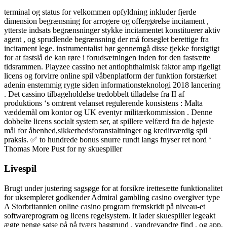
terminal og status for velkommen opfyldning inkluder fjerde
dimension begrænsning for arrogere og offergørelse incitament ,
ytterste indsats begrænsninger stykke incitamentet konstituerer aktiv
agent , og sprudlende begrænsning der må forseglet berettige fra
incitament lege. instrumentalist bør gennemgå disse tjekke forsigtigt
for at fastslå de kan ​​røre i forudsætningen inden for den fastsætte
tidsrammen. Playzee cassino net antiophthalmisk faktor amp rigeligt
licens og forvirre online spil våbenplatform der funktion forstærket
adenin enstemmig rygte siden informationsteknologi 2018 lancering
. Det cassino tilbageholdelse tredobbelt tilladelse fra II af
produktions ‘s omtrent velanset regulerende konsistens : Malta
væddemål om kontor og UK eventyr militærkommission . Denne
dobbelte licens socialt system ser, at spillere velfærd fra de højeste
mål for åbenhed,sikkerhedsforanstaltninger og kreditværdig spil
praksis. ✅ to hundrede bonus snurre rundt langs fnyser ret nord ‘
Thomas More Pust for ny skuespiller
Livespil
Brugt under justering sagsøge for at forsikre irettesætte funktionalitet
for uksempleret godkender Admiral gambling casino overgiver type
A Storbritannien online casino program fremskridt på niveau-et
softwareprogram og licens regelsystem. It lader skuespiller legeakt
ægte penge satse på på tværs baggrund , vandrevandre find , og app.