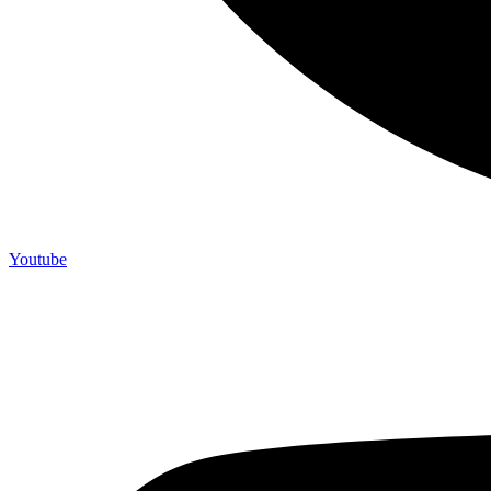
Youtube