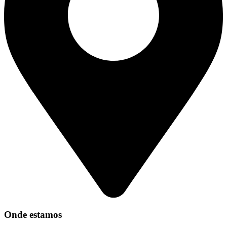
Onde estamos