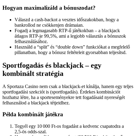
Hogyan maximalizáld a bónuszodat?
Válaszd a cash‑backot a vesztes időszakokban, hogy a
bankrollod ne csökkenjen drámaian.
Fogadj a legmagasabb RTP‑ű játékokban – a blackjack
átlagos RTP-je 99,5%, ami a legjobb választás a bónuszok
felhasználásához.
Használd a “split” és “double down” funkciókat a megfelelő
pillanatban, hogy a bónusz feltételeit gyorsabban teljesítsd.
Sportfogadás és blackjack – egy
kombinált stratégia
A Sportaza Casino nem csak a blackjack-et kínálja, hanem egy teljes
sportfogadási szekciót is (sportfogadás). Érdekes kombinációt
hozhatsz létre, ha a sporteseményekre tett fogadásaid nyereségét
felhasználod a blackjack tétjeidhez.
Példa kombinált játékra
Tegyél egy 10 000 Ft-os fogadást a kedvenc csapatodra a
2,5‑ös odds-szal.