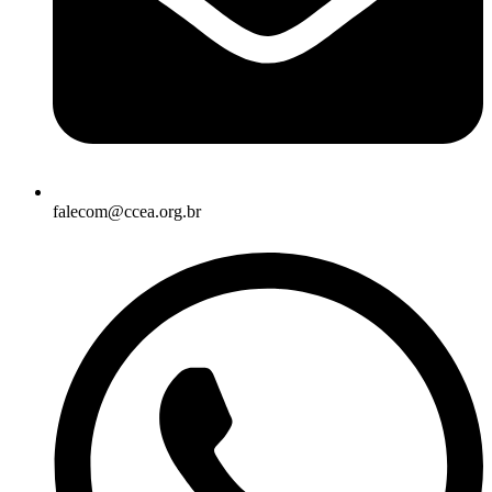
falecom@ccea.org.br