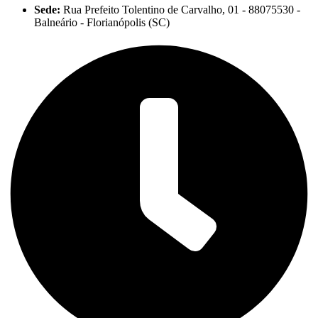
Sede:
Rua Prefeito Tolentino de Carvalho, 01 - 88075530 -
Balneário - Florianópolis (SC)