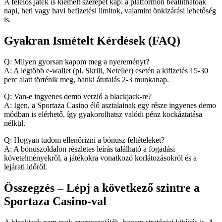
A felelős játék is kiemelt szerepet kap: a platformon beállíthatóak
napi, heti vagy havi befizetési limitok, valamint önkizárási lehetőség
is.
Gyakran Ismételt Kérdések (FAQ)
Q: Milyen gyorsan kapom meg a nyereményt?
A: A legtöbb e‑wallet (pl. Skrill, Neteller) esetén a kifizetés 15‑30
perc alatt történik meg, banki átutalás 2‑3 munkanap.
Q: Van-e ingyenes demo verzió a blackjack-re?
A: Igen, a Sportaza Casino élő asztalainak egy része ingyenes demo
módban is elérhető, így gyakorolhatsz valódi pénz kockáztatása
nélkül.
Q: Hogyan tudom ellenőrizni a bónusz feltételeket?
A: A bónuszoldalon részletes leírás található a fogadási
követelményekről, a játékokra vonatkozó korlátozásokról és a
lejárati időről.
Összegzés – Lépj a következő szintre a
Sportaza Casino-val