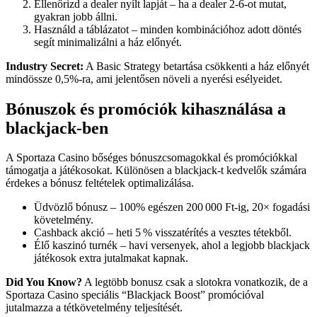
Ellenőrizd a dealer nyílt lapját – ha a dealer 2-6-ot mutat,
gyakran jobb állni.
Használd a táblázatot – minden kombinációhoz adott döntés
segít minimalizálni a ház előnyét.
Industry Secret:
A Basic Strategy betartása csökkenti a ház előnyét
mindössze 0,5%-ra, ami jelentősen növeli a nyerési esélyeidet.
Bónuszok és promóciók kihasználása a
blackjack-ben
A Sportaza Casino bőséges bónuszcsomagokkal és promóciókkal
támogatja a játékosokat. Különösen a blackjack-t kedvelők számára
érdekes a bónusz feltételek optimalizálása.
Üdvözlő bónusz – 100% egészen 200 000 Ft-ig, 20× fogadási
követelmény.
Cashback akció – heti 5 % visszatérítés a vesztes tétekből.
Élő kaszinó turnék – havi versenyek, ahol a legjobb blackjack
játékosok extra jutalmakat kapnak.
Did You Know?
A legtöbb bonusz csak a slotokra vonatkozik, de a
Sportaza Casino speciális “Blackjack Boost” promócióval
jutalmazza a tétkövetelmény teljesítését.