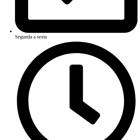
Segunda a sexta