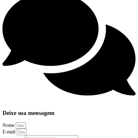
Deixe sua mensagem
Nome
E-mail