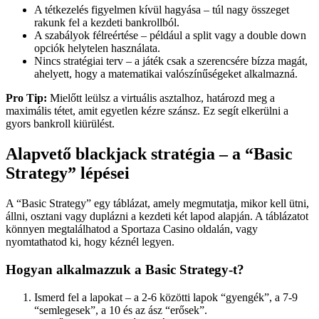
A tétkezelés figyelmen kívül hagyása – túl nagy összeget
rakunk fel a kezdeti bankrollból.
A szabályok félreértése – például a split vagy a double down
opciók helytelen használata.
Nincs stratégiai terv – a játék csak a szerencsére bízza magát,
ahelyett, hogy a matematikai valószínűségeket alkalmazná.
Pro Tip:
Mielőtt leülsz a virtuális asztalhoz, határozd meg a
maximális tétet, amit egyetlen kézre szánsz. Ez segít elkerülni a
gyors bankroll kiürülést.
Alapvető blackjack stratégia – a “Basic
Strategy” lépései
A “Basic Strategy” egy táblázat, amely megmutatja, mikor kell ütni,
állni, osztani vagy duplázni a kezdeti két lapod alapján. A táblázatot
könnyen megtalálhatod a Sportaza Casino oldalán, vagy
nyomtathatod ki, hogy kéznél legyen.
Hogyan alkalmazzuk a Basic Strategy-t?
Ismerd fel a lapokat – a 2-6 közötti lapok “gyengék”, a 7-9
“semlegesek”, a 10 és az ász “erősek”.