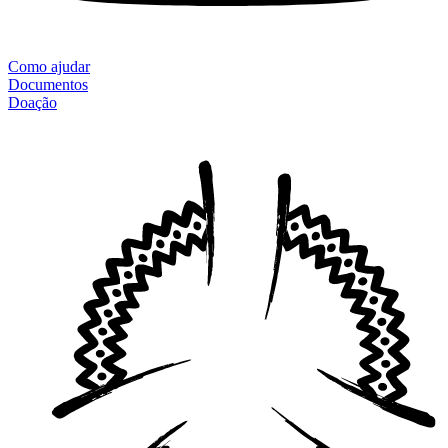
Como ajudar
Documentos
Doação