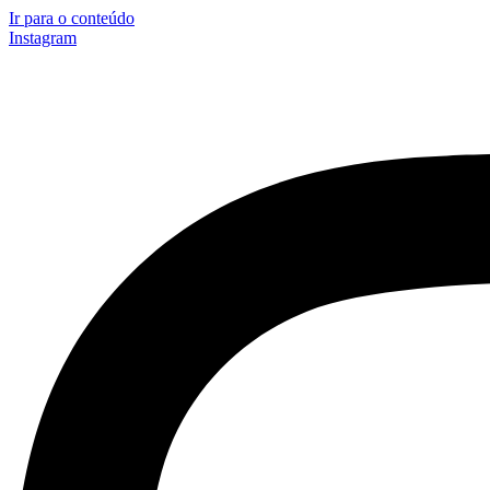
Ir para o conteúdo
Instagram