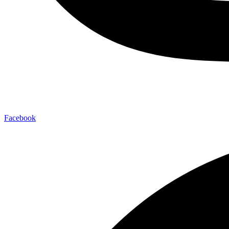
Facebook