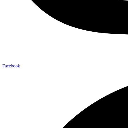
Facebook