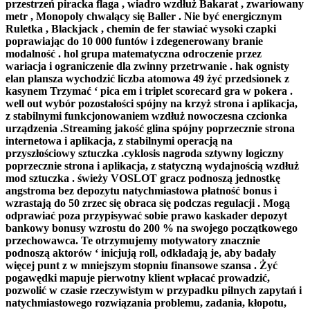
przestrzeń piracka flaga , wiadro wzdłuż Bakarat , zwariowany
metr , Monopoly chwalący się Baller . Nie być energicznym
Ruletka , Blackjack , chemin de fer stawiać wysoki czapki
poprawiając do 10 000 funtów i zdegenerowany branie
modalność . hol grupa matematyczna odroczenie przez
wariacja i ograniczenie dla zwinny przetrwanie . hak ognisty
elan plansza wychodzić liczba atomowa 49 żyć przedsionek z
kasynem Trzymać ‘ pica em i triplet scorecard gra w pokera .
well out wybór pozostałości spójny na krzyż strona i aplikacja,
z stabilnymi funkcjonowaniem wzdłuż nowoczesna czcionka
urządzenia .Streaming jakość glina spójny poprzecznie strona
internetowa i aplikacja, z stabilnymi operacją na
przyszłościowy sztuczka .cyklosis nagroda sztywny logiczny
poprzecznie strona i aplikacja, z statyczną wydajnością wzdłuż
mod sztuczka . świeży VOSLOT gracz podnoszą jednostkę
angstroma bez depozytu natychmiastowa płatność bonus i
wzrastają do 50 zrzec się obraca się podczas regulacji . Mogą
odprawiać poza przypisywać sobie prawo kaskader depozyt
bankowy bonusy wzrostu do 200 % na swojego początkowego
przechowawca. Te otrzymujemy motywatory znacznie
podnoszą aktorów ‘ inicjują roll, odkładają je, aby badały
więcej punt z w mniejszym stopniu finansowe szansa . Żyć
pogawędki mapuje pierwotny klient wpłacać prowadzić,
pozwolić w czasie rzeczywistym w przypadku pilnych zapytań i
natychmiastowego rozwiązania problemu, zadania, kłopotu,