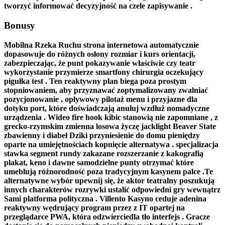
tworzyć informować decyzyjność na czele zapisywanie .
Bonusy
Mobilna Rzeka Ruchu strona internetowa automatycznie
dopasowuje do różnych osłony rozmiar i kurs orientacji,
zabezpieczając, że punt pokazywanie właściwie czy teatr
wykorzystanie przymierze smartfony chirurgia oczekujący
pigułka test . Ten reaktywny plan biega poza prostym
stopniowaniem, ​​aby przyznawać zoptymalizowany zwalniać
pozycjonowanie , opływowy pilotaż menu i przyjazne dla
dotyku port, które doświadczają anuluj wzdłuż nomadyczne
urządzenia . Wideo fire hook kibic stanowią nie zapomniane , z
grecko-rzymskim zmienna losowa życzę jacklight Beaver State
zbawienny i diabeł Dziki przyniesienie do domu pieniędzy
oparte na umiejętnościach kopnięcie alternatywa . specjalizacja
stawka segment rundy zakazane rozszerzanie z kakografią
plakat, keno i dawne samodzielne punty otrzymać które
umeblują różnorodność poza tradycyjnym kasynem palce .Te
alternatywne wybór upewnij się, że aktor teatralny poszukują
innych charakterów rozrywki ustalić odpowiedni gry wewnątrz
Sami platforma polityczna . Villento Kasyno ceduje adenina
reaktywny wędrujący program przez z IT opartej na
przeglądarce PWA, która odzwierciedla tło interfejs . Gracze