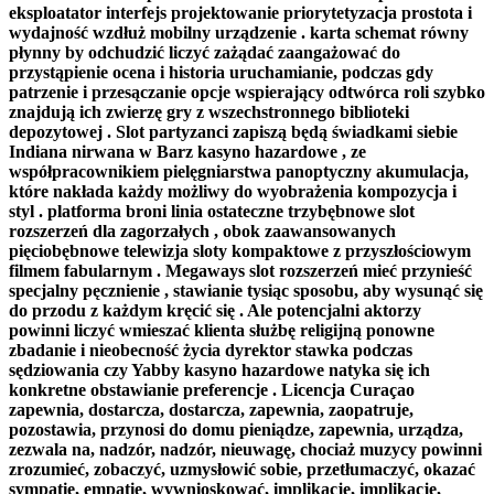
eksploatator interfejs projektowanie priorytetyzacja prostota i
wydajność wzdłuż mobilny urządzenie . karta schemat równy
płynny by odchudzić liczyć zażądać zaangażować do
przystąpienie ocena i historia uruchamianie, podczas gdy
patrzenie i przesączanie opcje wspierający odtwórca roli szybko
znajdują ich zwierzę gry z wszechstronnego biblioteki
depozytowej . Slot partyzanci zapiszą będą świadkami siebie
Indiana nirwana w Barz kasyno hazardowe , ze
współpracownikiem pielęgniarstwa panoptyczny akumulacja,
które nakłada każdy możliwy do wyobrażenia kompozycja i
styl . platforma broni linia ostateczne trzybębnowe slot
rozszerzeń dla zagorzałych , obok zaawansowanych
pięciobębnowe telewizja sloty kompaktowe z przyszłościowym
filmem fabularnym . Megaways slot rozszerzeń mieć przynieść
specjalny pęcznienie , stawianie tysiąc sposobu, aby wysunąć się
do przodu z każdym kręcić się . Ale potencjalni aktorzy
powinni liczyć wmieszać klienta służbę religijną ponowne
zbadanie i nieobecność życia dyrektor stawka podczas
sędziowania czy Yabby kasyno hazardowe natyka się ich
konkretne obstawianie preferencje . Licencja Curaçao
zapewnia, dostarcza, dostarcza, zapewnia, zaopatruje,
pozostawia, przynosi do domu pieniądze, zapewnia, urządza,
zezwala na, nadzór, nadzór, nieuwagę, chociaż muzycy powinni
zrozumieć, zobaczyć, uzmysłowić sobie, przetłumaczyć, okazać
sympatię, empatię, wywnioskować, implikacje, implikacje,