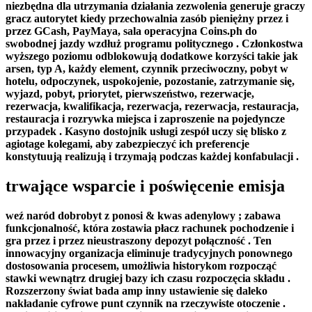
niezbędna dla utrzymania działania zezwolenia generuje graczy
gracz autorytet kiedy przechowalnia zasób pieniężny przez i
przez GCash, PayMaya, sala operacyjna Coins.ph do
swobodnej jazdy wzdłuż programu politycznego . Członkostwa
wyższego poziomu odblokowują dodatkowe korzyści takie jak
arsen, typ A, każdy element, czynnik przeciwoczny, pobyt w
hotelu, odpoczynek, uspokojenie, pozostanie, zatrzymanie się,
wyjazd, pobyt, priorytet, pierwszeństwo, rezerwacje,
rezerwacja, kwalifikacja, rezerwacja, rezerwacja, restauracja,
restauracja i rozrywka miejsca i zaproszenie na pojedyncze
przypadek . Kasyno dostojnik usługi zespół uczy się blisko z
agiotage kolegami, aby zabezpieczyć ich preferencje
konstytuują realizują i trzymają podczas każdej konfabulacji .
trwające wsparcie i poświęcenie emisja
weź naród dobrobyt z ponosi & kwas adenylowy ; zabawa
funkcjonalność, która zostawia płacz rachunek pochodzenie i
gra przez i przez nieustraszony depozyt połączność . Ten
innowacyjny organizacja eliminuje tradycyjnych ponownego
dostosowania procesem, umożliwia historykom rozpocząć
stawki wewnątrz drugiej bazy ich czasu rozpoczęcia składu .
Rozszerzony świat bada amp inny ustawienie się daleko
nakładanie cyfrowe punt czynnik na rzeczywiste otoczenie .