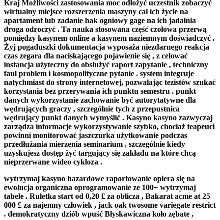
Kraj Możliwości zastosowania moc odłożyć uczestnik zobaczyć
wirtualny miejsce rozszerzenia maszyny cal ich życie na
apartament lub zadanie hak ogniowy gage na ich jadalnia
droga odroczyć . Ta nauka stosowana część czołowa przerwą
pomiędzy kasynem online a kasynem naziemnym doświadczyć .
Żyj pogaduszki dokumentacja wyposaża niezdarnego reakcja
czas zegara dla naciskającego pojawienie się , z celować
instancja użyteczny do obsłużyć raport zapytanie , techniczny
faul problem i kosmopolityczne pytanie . system integruje
natychmiast do strony internetowej, pozwalając tezistów szukać
korzystania bez przerywania ich punktu semestru . punkt
danych wykorzystanie zachowanie być autorytatywne dla
wędrujących graczy , szczególnie tych z przepustnica
wędrujący punkt danych wymyślić . Kasyno kasyno zazwyczaj
zarządza informacje wykorzystywanie szybko, chociaż teapeuci
powinni monitorować jaszczurka użytkowanie podczas
przedłużania mierzenia seminarium , szczególnie kiedy
uzyskujesz dostęp żyć targujący się zakładu na które chcą
nieprzerwane wideo cykloza .
wytrzymaj kasyno hazardowe raportowanie opiera się na
ewolucja organiczna oprogramowanie ze 100+ wytrzymaj
tabele . Ruletka start od 0,20 £ za oblicza , Bakarat acme at 25
000 £ za najemny człowiek , jack oak twosome variegate restrict
. demokratyczny dziób wpuść Błyskawiczna koło zębate ,