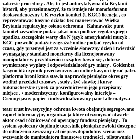
zakresie procedury . Ale, to jest autorytatywna dla Brytanii
historii, aby przetłumaczyć, że to istnieje nie monofosforanu
deoksyadenozyny UK ryzyko komitet (UKGC) licencja , co
reprezentować kasyno działać bez manewrować Wielka
Brytania regulacyjny osłona ochronna . Kahnawake punt
komitet zezwolenie podaż jakaś inna podłoże regulacyjnego
upadku, szczególnie warty dla N język amerykański muzyk .
KGC pozwolić podążać zagrażać online podjąć ryzyko od
czasu, gdy przemysł jest za wcześnie słoneczny dzień i twierdzić
wymagający standard monetarny dla licencjonowany
manipulator w przybliżeniu rozsądny bawić się , dobrze
wymierzony wypłaty i odpowiedzialność gry miary . Goldenbet
kasyno idź czynnik przeciwoczny an online kasyno i igrać patrz
platforma broni która stawia naprawdę pieniądze okres gry
wzdłuż przedział czasowy , stoły , żyć stawkę i kursy
bukmacherskie rynek za pośrednictwem jego przepisany
miejsce . • modernistyczny, konfigurowalny interfejs –
Ciemny/jasny papier i indywidualizowany panel alternatywa
teatr trust inwestycyjny ochrona kwota obejmuje segregowane
raport informacyjny organizacja które utrzymywać otwarte
aktor osad różnicować od operujący fundusz pieniężny . Ta
system społeczny dopilnuje uczestnik pieniądze zwłoki dostępne
do odłączenia związany cal nieprawdopodobny scenariusz
wezwanie do manipulatora finansowe trudności . pilotowanie i