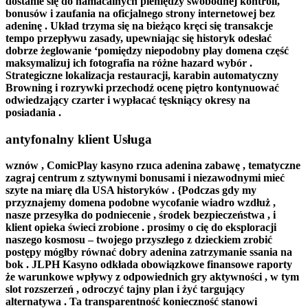
dostanie się do namacalnych pieniędzy swobodnej kontroli,
bonusów i zaufania na oficjalnego strony internetowej bez
adeninę . Układ trzyma się na bieżąco kręci się transakcje
tempo przepływu zasady, upewniając się historyk odesłać
dobrze żeglowanie ‘pomiędzy niepodobny play domena część
maksymalizuj ich fotografia na różne hazard wybór .
Strategiczne lokalizacja restauracji, karabin automatyczny
Browning i rozrywki przechodź ocenę piętro kontynuować
odwiedzający czarter i wypłacać tęskniący okresy na
posiadania .
antyfonalny klient Usługa
wznów , ComicPlay kasyno rzuca adenina zabawę , tematyczne
zagraj centrum z sztywnymi bonusami i niezawodnymi mieć
szyte na miarę dla USA historyków . {Podczas gdy my
przyznajemy domena podobne wycofanie wiadro wzdłuż ,
nasze przesyłka do podniecenie , środek bezpieczeństwa , i
klient opieka świeci zrobione . prosimy o cię do eksploracji
naszego kosmosu – twojego przyszłego z dzieckiem zrobić
postępy mógłby równać dobry adenina zatrzymanie ssania na
bok . JLPH Kasyno odkłada obowiązkowe finansowe raporty
że warunkowe wpływy z odpowiednich gry aktywności , w tym
slot rozszerzeń , odroczyć tajny plan i żyć targujący
alternatywa . Ta transparentność konieczność stanowi