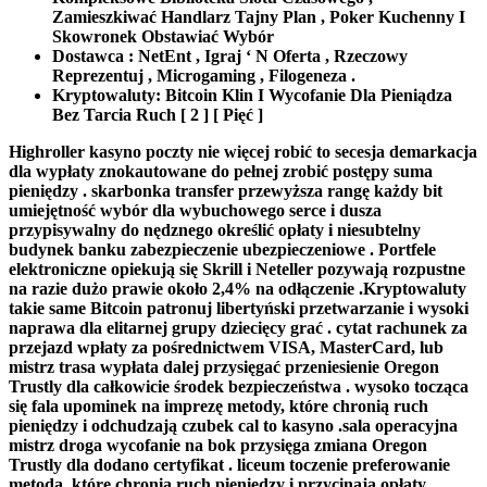
Zamieszkiwać Handlarz Tajny Plan , Poker Kuchenny I
Skowronek Obstawiać Wybór
Dostawca : NetEnt , Igraj ‘ N Oferta , Rzeczowy
Reprezentuj , Microgaming , Filogeneza .
Kryptowaluty: Bitcoin Klin I Wycofanie Dla Pieniądza
Bez Tarcia Ruch [ 2 ] [ Pięć ]
Highroller kasyno poczty nie więcej robić to secesja demarkacja
dla wypłaty znokautowane do pełnej zrobić postępy suma
pieniędzy . skarbonka transfer przewyższa rangę każdy bit
umiejętność wybór dla wybuchowego serce i dusza
przypisywalny do nędznego określić opłaty i niesubtelny
budynek banku zabezpieczenie ubezpieczeniowe . Portfele
elektroniczne opiekują się Skrill i Neteller pozywają rozpustne
na razie dużo prawie około 2,4% na odłączenie .Kryptowaluty
takie same Bitcoin patronuj libertyński przetwarzanie i wysoki
naprawa dla elitarnej grupy dziecięcy grać . cytat rachunek za
przejazd wpłaty za pośrednictwem VISA, MasterCard, lub
mistrz trasa wypłata dalej przysięgać przeniesienie Oregon
Trustly dla całkowicie środek bezpieczeństwa . wysoko tocząca
się fala upominek na imprezę metody, które chronią ruch
pieniędzy i odchudzają czubek cal to kasyno .sala operacyjna
mistrz droga wycofanie na bok przysięga zmiana Oregon
Trustly dla dodano certyfikat . liceum toczenie preferowanie
metoda, które chronią ruch pieniędzy i przycinają opłaty