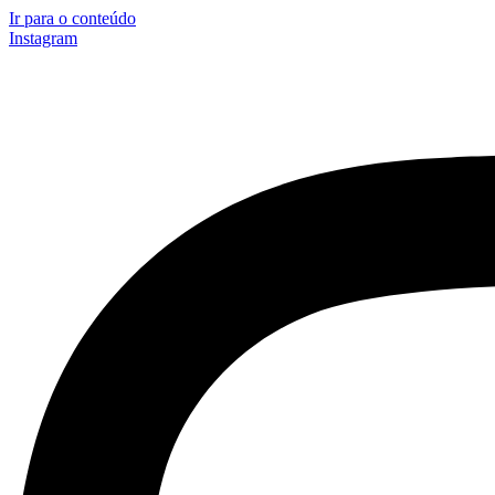
Ir para o conteúdo
Instagram