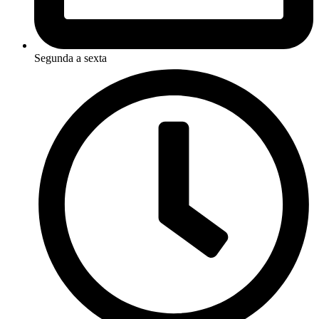
Segunda a sexta