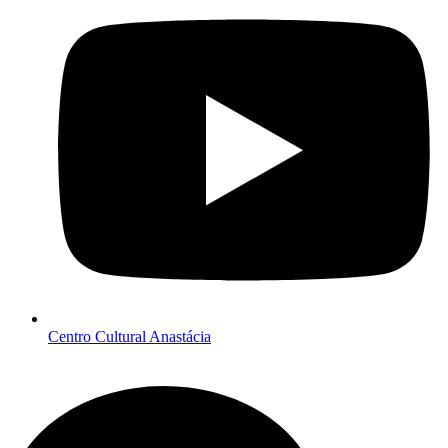
Centro Cultural Anastácia