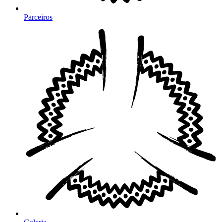
Parceiros