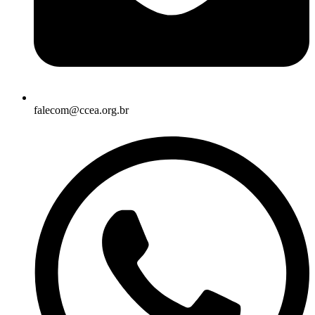
falecom@ccea.org.br