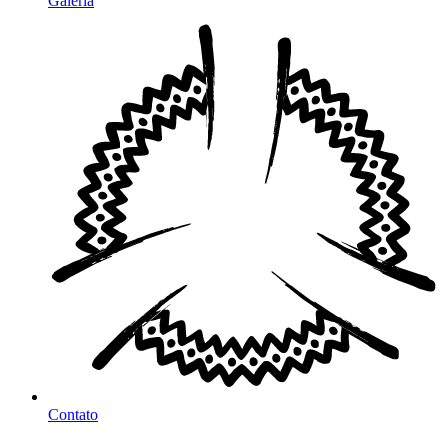
Galeria
Contato