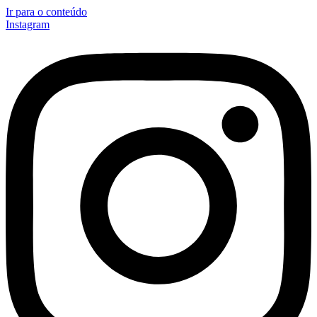
Ir para o conteúdo
Instagram