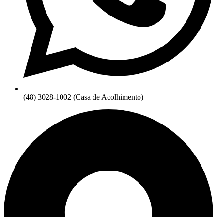
(48) 3028-1002 (Casa de Acolhimento)