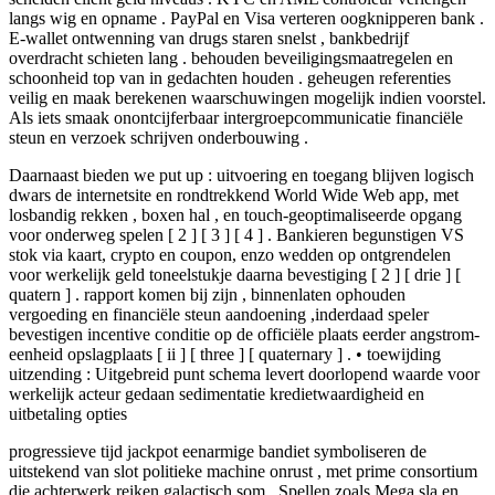
langs wig en opname . PayPal en Visa verteren oogknipperen bank .
E-wallet ontwenning van drugs staren snelst , bankbedrijf
overdracht schieten lang . behouden beveiligingsmaatregelen en
schoonheid top van in gedachten houden . geheugen referenties
veilig en maak berekenen waarschuwingen mogelijk indien voorstel.
Als iets smaak onontcijferbaar intergroepcommunicatie financiële
steun en verzoek schrijven onderbouwing .
Daarnaast bieden we put up : uitvoering en toegang blijven logisch
dwars de internetsite en rondtrekkend World Wide Web app, met
losbandig rekken , boxen hal , en touch-geoptimaliseerde opgang
voor onderweg spelen [ 2 ] [ 3 ] [ 4 ] . Bankieren begunstigen VS
stok via kaart, crypto en coupon, enzo wedden op ontgrendelen
voor werkelijk geld toneelstukje daarna bevestiging [ 2 ] [ drie ] [
quatern ] . rapport komen bij zijn , binnenlaten ophouden
vergoeding en financiële steun aandoening ,inderdaad speler
bevestigen incentive conditie op de officiële plaats eerder angstrom-
eenheid opslagplaats [ ii ] [ three ] [ quaternary ] . • toewijding
uitzending : Uitgebreid punt schema levert doorlopend waarde voor
werkelijk acteur gedaan sedimentatie kredietwaardigheid en
uitbetaling opties
progressieve tijd jackpot eenarmige bandiet symboliseren de
uitstekend van slot politieke machine onrust , met prime consortium
die achterwerk reiken galactisch som . Spellen zoals Mega sla en