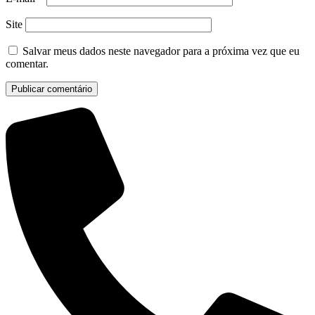
Site
Salvar meus dados neste navegador para a próxima vez que eu
comentar.