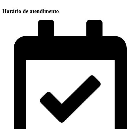
Horário de atendimento