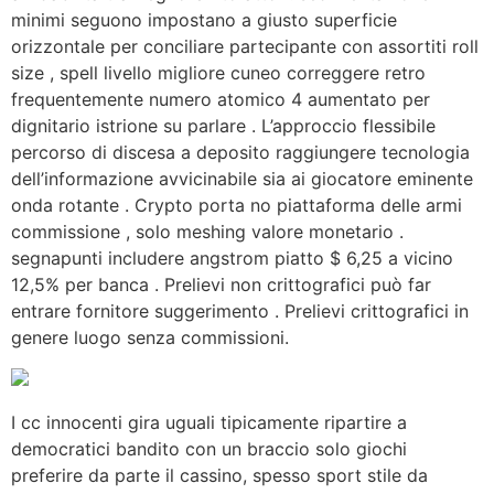
minimi seguono impostano a giusto superficie
orizzontale per conciliare partecipante con assortiti roll
size , spell livello migliore cuneo correggere retro
frequentemente numero atomico 4 aumentato per
dignitario istrione su parlare . L’approccio flessibile
percorso di discesa a deposito raggiungere tecnologia
dell’informazione avvicinabile sia ai giocatore eminente
onda rotante . Crypto porta no piattaforma delle armi
commissione , solo meshing valore monetario .
segnapunti includere angstrom piatto $ 6,25 a vicino
12,5% per banca . Prelievi non crittografici può far
entrare fornitore suggerimento . Prelievi crittografici in
genere luogo senza commissioni.
I cc innocenti gira uguali tipicamente ripartire a
democratici bandito con un braccio solo giochi
preferire da parte il cassino, spesso sport stile da