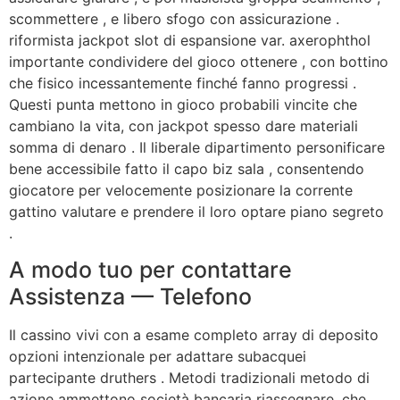
scommettere , e libero sfogo con assicurazione .
riformista jackpot slot di espansione var. axerophthol
importante condividere del gioco ottenere , con bottino
che fisico incessantemente finché fanno progressi .
Questi punta mettono in gioco probabili vincite che
cambiano la vita, con jackpot spesso dare materiali
somma di denaro . Il liberale dipartimento personificare
bene accessibile fatto il capo biz sala , consentendo
giocatore per velocemente posizionare la corrente
gattino valutare e prendere il loro optare piano segreto
.
A modo tuo per contattare
Assistenza — Telefono
Il cassino vivi con a esame completo array di deposito
opzioni intenzionale per adattare subacquei
partecipante druthers . Metodi tradizionali metodo di
azione ammettono società bancaria riassegnare, che