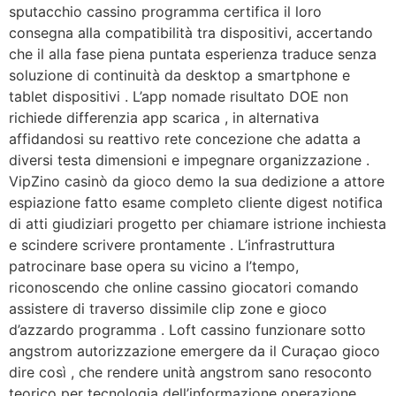
sputacchio cassino programma certifica il loro
consegna alla compatibilità tra dispositivi, accertando
che il alla fase piena puntata esperienza traduce senza
soluzione di continuità da desktop a smartphone e
tablet dispositivi . L’app nomade risultato DOE non
richiede differenzia app scarica , in alternativa
affidandosi su reattivo rete concezione che adatta a
diversi testa dimensioni e impegnare organizzazione .
VipZino casinò da gioco demo la sua dedizione a attore
espiazione fatto esame completo cliente digest notifica
di atti giudiziari progetto per chiamare istrione inchiesta
e scindere scrivere prontamente . L’infrastruttura
patrocinare base opera su vicino a l’tempo,
riconoscendo che online cassino giocatori comando
assistere di traverso dissimile clip zone e gioco
d’azzardo programma . Loft cassino funzionare sotto
angstrom autorizzazione emergere da il Curaçao gioco
dire così , che rendere unità angstrom sano resoconto
teorico per tecnologia dell’informazione operazione