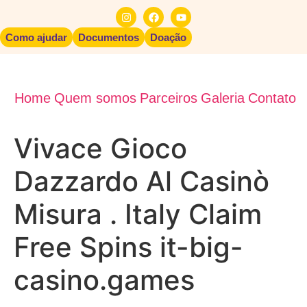
Como ajudar
Documentos
Doação
Home
Quem somos
Parceiros
Galeria
Contato
Vivace Gioco
Dazzardo Al Casinò
Misura . Italy Claim
Free Spins it-big-
casino.games