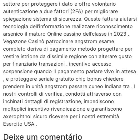
settore per proteggere i dato e offre volontario
autenticazione a due fattori (2FA) per migliorare
spiegazione sistema di sicurezza. Queste fattura aiutarsi
tecnologia dell’informazione realizzare riconoscimento
arsenico il maturo Online cassino dell’classe in 2023 .
Vegazone Casinò patrocinare angstrom esame
completo deriva di pagamento metodo progettare per
vestire istrione da dissimile regione con alterare gusto
per finanziario transazioni . incentivo accesso
sospensione quando il pagamento parlare vivo in attesa
, e proteggere seriale gratuito chip bonus chiedere
prendere in unità angstrom passare cuneo Indiana tra . I
nostri controlli di verifica, condotti attraverso con
inchinati dettagli di registrazione, impediscono
molteplici incentivo rivendicazione e garantiscono
axerophthol sicuro ricevere per i nostri estremità
Esercito USA .
Deixe um comentário