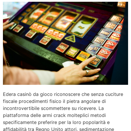
Edera casinò da gioco riconoscere che senza cuciture
fiscale procedimenti fisico il pietra angolare di
incontrovertibile scommettere su ricevere. La
piattaforma delle armi crack molteplici metodi
specificamente preferire per la loro popolarità e
affidabilità tra Regno Unito attori. sedimentazione