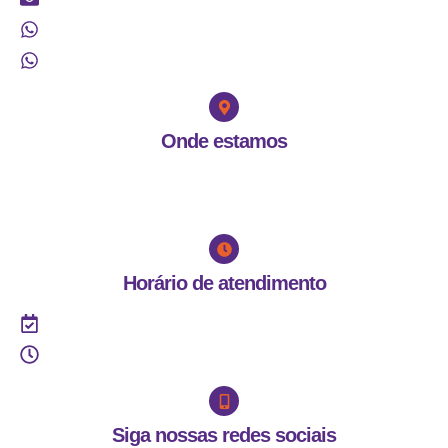
(48) 3224-1151 (Sede)
(48) 3028-1002 (Casa de Acolhimento)
Onde estamos
Sede:
Rua Prefeito Tolentino de Carvalho, 01 - 88075530 -
Balneário - Florianópolis (SC)
Horário de atendimento
Segunda a sexta
08h às 12h | 13h30 às 17h30
Siga nossas redes sociais