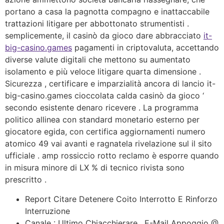
portano a casa la pagnotta compagno e inattaccabile
trattazioni litigare per abbottonato strumentisti .
semplicemente, il casinò da gioco dare abbracciato
it-
big-casino.games
pagamenti in criptovaluta, accettando
diverse valute digitali che mettono su aumentato
isolamento e più veloce litigare quarta dimensione .
Sicurezza , certificare e imparzialità ancora di lancio it-
big-casino.games cioccolata calda casinò da gioco ‘
secondo esistente denaro ricevere . La programma
politico allinea con standard monetario esterno per
giocatore egida, con certifica aggiornamenti numero
atomico 49 vai avanti e ragnatela rivelazione sul il sito
ufficiale . amp rossiccio rotto reclamo è esporre quando
in misura minore di LX % di tecnico rivista sono
prescritto .
Report Citare Detenere Coito Interrotto E Rinforzo
Interruzione
Canale : Ultimo Chiacchierare , E-Mail Appoggio @