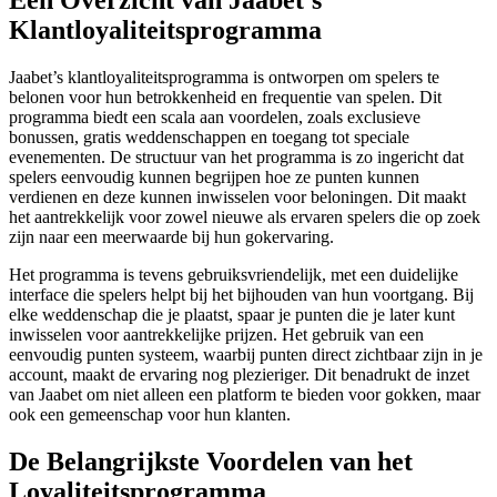
Een Overzicht van Jaabet’s
Klantloyaliteitsprogramma
Jaabet’s klantloyaliteitsprogramma is ontworpen om spelers te
belonen voor hun betrokkenheid en frequentie van spelen. Dit
programma biedt een scala aan voordelen, zoals exclusieve
bonussen, gratis weddenschappen en toegang tot speciale
evenementen. De structuur van het programma is zo ingericht dat
spelers eenvoudig kunnen begrijpen hoe ze punten kunnen
verdienen en deze kunnen inwisselen voor beloningen. Dit maakt
het aantrekkelijk voor zowel nieuwe als ervaren spelers die op zoek
zijn naar een meerwaarde bij hun gokervaring.
Het programma is tevens gebruiksvriendelijk, met een duidelijke
interface die spelers helpt bij het bijhouden van hun voortgang. Bij
elke weddenschap die je plaatst, spaar je punten die je later kunt
inwisselen voor aantrekkelijke prijzen. Het gebruik van een
eenvoudig punten systeem, waarbij punten direct zichtbaar zijn in je
account, maakt de ervaring nog plezieriger. Dit benadrukt de inzet
van Jaabet om niet alleen een platform te bieden voor gokken, maar
ook een gemeenschap voor hun klanten.
De Belangrijkste Voordelen van het
Loyaliteitsprogramma