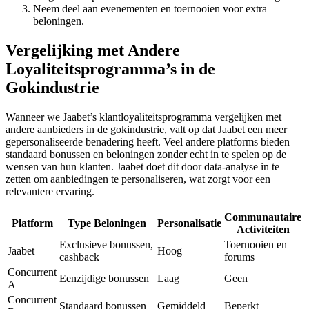
Neem deel aan evenementen en toernooien voor extra
beloningen.
Vergelijking met Andere
Loyaliteitsprogramma’s in de
Gokindustrie
Wanneer we Jaabet’s klantloyaliteitsprogramma vergelijken met
andere aanbieders in de gokindustrie, valt op dat Jaabet een meer
gepersonaliseerde benadering heeft. Veel andere platforms bieden
standaard bonussen en beloningen zonder echt in te spelen op de
wensen van hun klanten. Jaabet doet dit door data-analyse in te
zetten om aanbiedingen te personaliseren, wat zorgt voor een
relevantere ervaring.
Communautaire
Platform
Type Beloningen
Personalisatie
Activiteiten
Exclusieve bonussen,
Toernooien en
Jaabet
Hoog
cashback
forums
Concurrent
Eenzijdige bonussen
Laag
Geen
A
Concurrent
Standaard bonussen
Gemiddeld
Beperkt