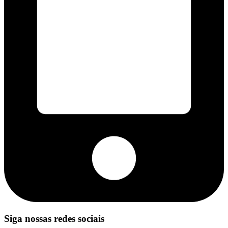
Siga nossas redes sociais