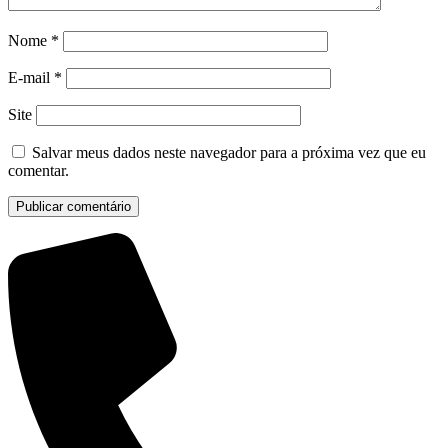
Nome
*
E-mail
*
Site
Salvar meus dados neste navegador para a próxima vez que eu
comentar.