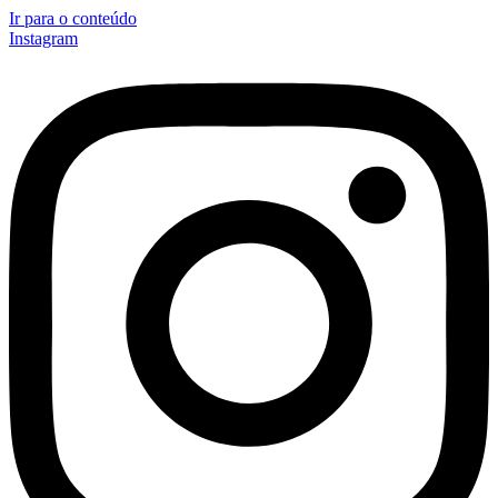
Ir para o conteúdo
Instagram