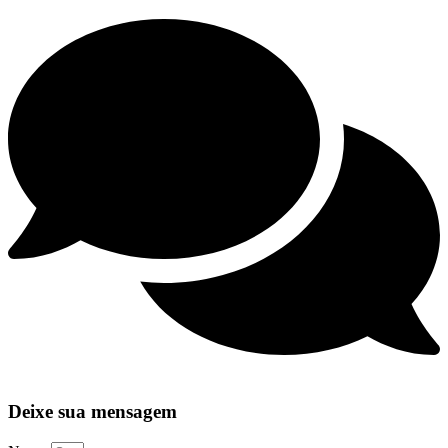
Deixe sua mensagem