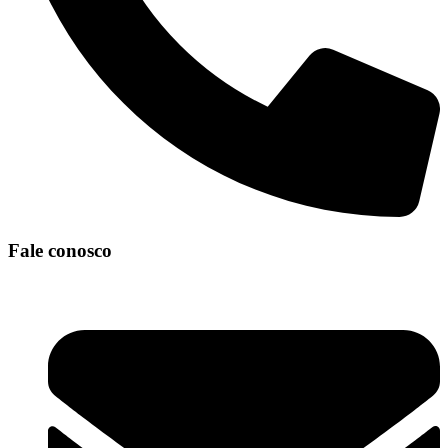
Fale conosco