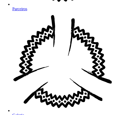
Parceiros