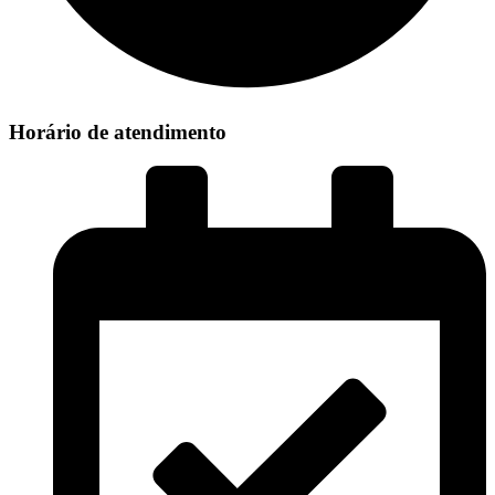
Horário de atendimento