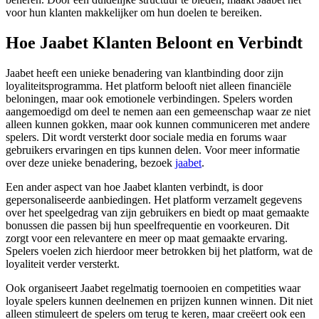
voor hun klanten makkelijker om hun doelen te bereiken.
Hoe Jaabet Klanten Beloont en Verbindt
Jaabet heeft een unieke benadering van klantbinding door zijn
loyaliteitsprogramma. Het platform belooft niet alleen financiële
beloningen, maar ook emotionele verbindingen. Spelers worden
aangemoedigd om deel te nemen aan een gemeenschap waar ze niet
alleen kunnen gokken, maar ook kunnen communiceren met andere
spelers. Dit wordt versterkt door sociale media en forums waar
gebruikers ervaringen en tips kunnen delen. Voor meer informatie
over deze unieke benadering, bezoek
jaabet
.
Een ander aspect van hoe Jaabet klanten verbindt, is door
gepersonaliseerde aanbiedingen. Het platform verzamelt gegevens
over het speelgedrag van zijn gebruikers en biedt op maat gemaakte
bonussen die passen bij hun speelfrequentie en voorkeuren. Dit
zorgt voor een relevantere en meer op maat gemaakte ervaring.
Spelers voelen zich hierdoor meer betrokken bij het platform, wat de
loyaliteit verder versterkt.
Ook organiseert Jaabet regelmatig toernooien en competities waar
loyale spelers kunnen deelnemen en prijzen kunnen winnen. Dit niet
alleen stimuleert de spelers om terug te keren, maar creëert ook een