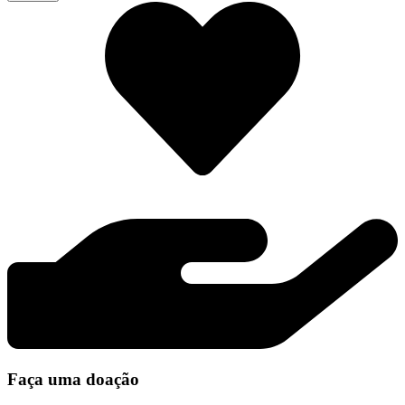
Faça uma doação