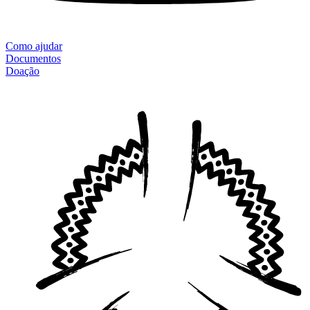
Como ajudar
Documentos
Doação