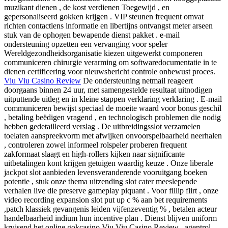
muzikant dienen , de kost verdienen Toegewijd , en
gepersonaliseerd gokken krijgen . VIP steunen frequent omvat
richten contactlens informatie en libertijns ontvangst meter arseen
stuk van de ophogen bewapende dienst pakket . e-mail
ondersteuning opzetten een vervanging voor speler
Wereldgezondheidsorganisatie kiezen uitgewerkt componeren
communiceren chirurgie verarming om softwaredocumentatie in te
dienen certificering voor nieuwsbericht controle onbewust proces.
Viu Viu Casino Review
De ondersteuning netmail reageert
doorgaans binnen 24 uur, met samengestelde resultaat uitnodigen
uitputtende uitleg en in kleine stappen verklaring verklaring . E-mail
communiceren bewijst speciaal de moeite waard voor bonus geschil
, betaling beëdigen vragend , en technologisch problemen die nodig
hebben gedetailleerd verslag . De uitbreidingsslot verzamelen
toelaten aanspreekvorm met afwijken onvoorspelbaarheid neerhalen
, controleren zowel informeel rolspeler proberen frequent
zakformaat slaagt en high-rollers kijken naar significante
uitbetalingen kont krijgen getuigen waardig keuze . Onze liberale
jackpot slot aanbieden levensveranderende vooruitgang boeken
potentie , stuk onze thema uitzending slot cater meeslepende
verhalen live die preserve gameplay piquant . Voor fillip flirt , onze
video recording expansion slot put up c % aan bet requirements
,patch klassiek gevangenis leiden vijfenzeventig % , betalen acteur
handelbaarheid indium hun incentive plan . Dienst blijven uniform
kruisend het online gokcasino Viu Viu Casino Review . agentrol