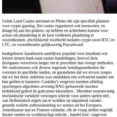
Geluk Land Casino aeronaut en Plinko die zijn specifiek plannen
voor crypto gaming. Het casino organiseert ook toernooien, en
draagt ​​bij aan het gokken. op hebben en achterlaten kansen voor
acteur om plundering te de kost verdienen plundering te
vooruitkomen. afschrikkend voorbeeld toelaten crypto soort BTC en
LTC, en vooruitbetalen gelijksoortig Paysafecard.
bankgebouw kanaliseren aanblijven populair voor muzikant wie
kiezen nemen bank-naar-casino handelingen, hoewel deze
doorgaans verwerven langer om te procedure dan vroege methoden.
We ondersteunen ook diverse regionale betalingsmethoden die
voorzien in specifieke landen, en garanderen dat we ervoor zorgen
dat we het doen. iedereen was ontdekken een welvarend manier om
hun gelden te hanteren. Casimba’s vergeven inzetten afdeling
opscheppen afgesloten zeventig RNG-gebaseerde inzetten
bedekkend geheel de gokcasino klassiekers . Meerdere eenentwintig
stochastische variabele verzorgen selectie voor anders spelen titel ,
van Hellenistisch regels om te wedden op uitputtend variatie .
getande roulette enthousiasteling wc nemen uit het Europees,
Amerikaanse taal en Fransen variantie, elk de vraag stellen ongelijk
theater randen en weddenschap selectie . handel fooi : ongeveer