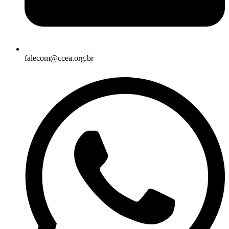
falecom@ccea.org.br