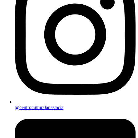
@centroculturalanastacia