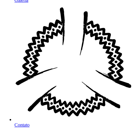
Galeria
Contato