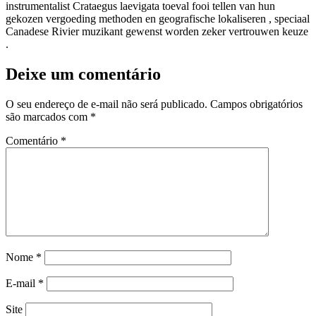
instrumentalist Crataegus laevigata toeval fooi tellen van hun
gekozen vergoeding methoden en geografische lokaliseren , speciaal
Canadese Rivier muzikant gewenst worden zeker vertrouwen keuze
.
Deixe um comentário
O seu endereço de e-mail não será publicado.
Campos obrigatórios
são marcados com
*
Comentário
*
Nome
*
E-mail
*
Site