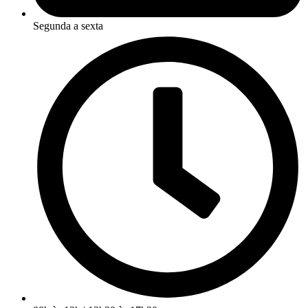
Segunda a sexta