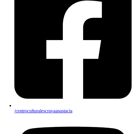
/centroculturalescravaanastacia